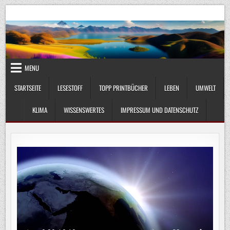
Skip
UmweltKlima.com
Umwelt, Klima und Lebenswissenschaft
to
content
MENU
STARTSEITE
LESESTOFF
TOPP PRINTBÜCHER
LEBEN
UMWELT
KLIMA
WISSENSWERTES
IMPRESSUM UND DATENSCHUTZ