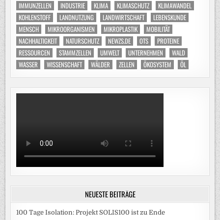
IMMUNZELLEN
INDUSTRIE
KLIMA
KLIMASCHUTZ
KLIMAWANDEL
KOHLENSTOFF
LANDNUTZUNG
LANDWIRTSCHAFT
LEBENSKUNDE
MENSCH
MIKROORGANISMEN
MIKROPLASTIK
MOBILITÄT
NACHHALTIGKEIT
NATURSCHUTZ
NEWZS.DE
OTS
PROTEINE
RESSOURCEN
STAMMZELLEN
UMWELT
UNTERNEHMEN
WALD
WASSER
WISSENSCHAFT
WÄLDER
ZELLEN
ÖKOSYSTEM
ÖL
NEUESTE BEITRÄGE
100 Tage Isolation: Projekt SOLIS100 ist zu Ende