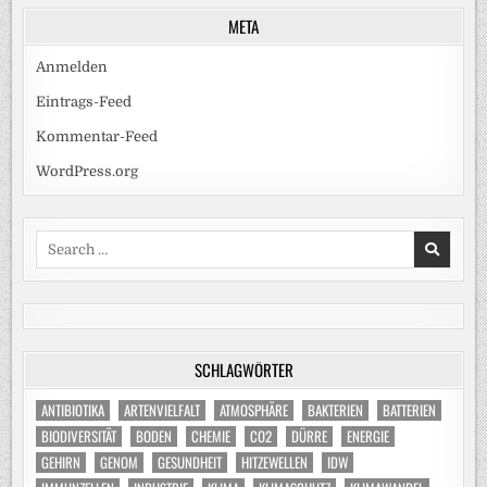
META
Anmelden
Eintrags-Feed
Kommentar-Feed
WordPress.org
Search
for:
SCHLAGWÖRTER
ANTIBIOTIKA
ARTENVIELFALT
ATMOSPHÄRE
BAKTERIEN
BATTERIEN
BIODIVERSITÄT
BODEN
CHEMIE
CO2
DÜRRE
ENERGIE
GEHIRN
GENOM
GESUNDHEIT
HITZEWELLEN
IDW