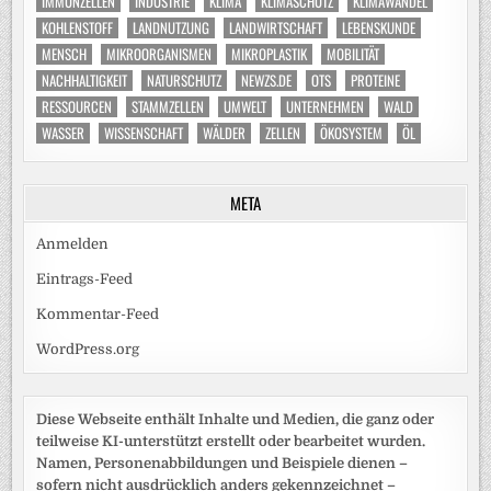
IMMUNZELLEN
INDUSTRIE
KLIMA
KLIMASCHUTZ
KLIMAWANDEL
KOHLENSTOFF
LANDNUTZUNG
LANDWIRTSCHAFT
LEBENSKUNDE
MENSCH
MIKROORGANISMEN
MIKROPLASTIK
MOBILITÄT
NACHHALTIGKEIT
NATURSCHUTZ
NEWZS.DE
OTS
PROTEINE
RESSOURCEN
STAMMZELLEN
UMWELT
UNTERNEHMEN
WALD
WASSER
WISSENSCHAFT
WÄLDER
ZELLEN
ÖKOSYSTEM
ÖL
META
Anmelden
Eintrags-Feed
Kommentar-Feed
WordPress.org
Diese Webseite enthält Inhalte und Medien, die ganz oder
teilweise KI-unterstützt erstellt oder bearbeitet wurden.
Namen, Personenabbildungen und Beispiele dienen –
sofern nicht ausdrücklich anders gekennzeichnet –