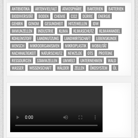
ANTIBIOTIKA
ARTENVIELFALT
ATMOSPHÄRE
BAKTERIEN
BATTERIEN
BIODIVERSITÄT
BODEN
CHEMIE
CO2
DÜRRE
ENERGIE
GEHIRN
GENOM
GESUNDHEIT
HITZEWELLEN
IDW
IMMUNZELLEN
INDUSTRIE
KLIMA
KLIMASCHUTZ
KLIMAWANDEL
KOHLENSTOFF
LANDNUTZUNG
LANDWIRTSCHAFT
LEBENSKUNDE
MENSCH
MIKROORGANISMEN
MIKROPLASTIK
MOBILITÄT
NACHHALTIGKEIT
NATURSCHUTZ
NEWZS.DE
OTS
PROTEINE
RESSOURCEN
STAMMZELLEN
UMWELT
UNTERNEHMEN
WALD
WASSER
WISSENSCHAFT
WÄLDER
ZELLEN
ÖKOSYSTEM
ÖL