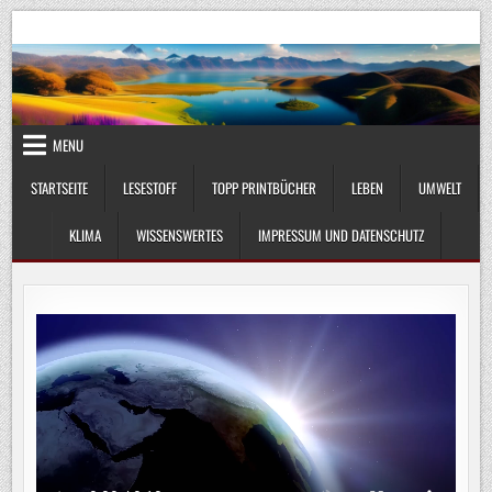
Skip
UmweltKlima.com
Umwelt, Klima und Lebenswissenschaft
to
content
MENU
STARTSEITE
LESESTOFF
TOPP PRINTBÜCHER
LEBEN
UMWELT
KLIMA
WISSENSWERTES
IMPRESSUM UND DATENSCHUTZ