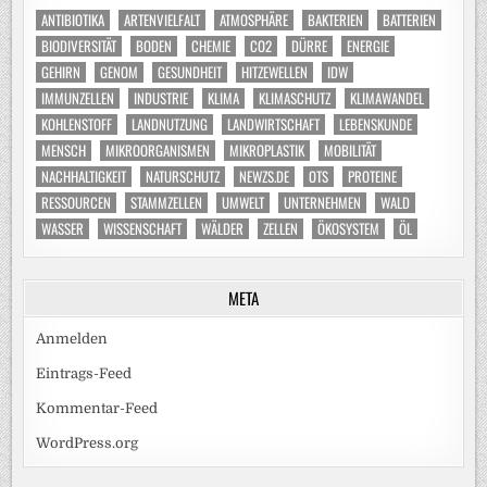
ANTIBIOTIKA
ARTENVIELFALT
ATMOSPHÄRE
BAKTERIEN
BATTERIEN
BIODIVERSITÄT
BODEN
CHEMIE
CO2
DÜRRE
ENERGIE
GEHIRN
GENOM
GESUNDHEIT
HITZEWELLEN
IDW
IMMUNZELLEN
INDUSTRIE
KLIMA
KLIMASCHUTZ
KLIMAWANDEL
KOHLENSTOFF
LANDNUTZUNG
LANDWIRTSCHAFT
LEBENSKUNDE
MENSCH
MIKROORGANISMEN
MIKROPLASTIK
MOBILITÄT
NACHHALTIGKEIT
NATURSCHUTZ
NEWZS.DE
OTS
PROTEINE
RESSOURCEN
STAMMZELLEN
UMWELT
UNTERNEHMEN
WALD
WASSER
WISSENSCHAFT
WÄLDER
ZELLEN
ÖKOSYSTEM
ÖL
META
Anmelden
Eintrags-Feed
Kommentar-Feed
WordPress.org