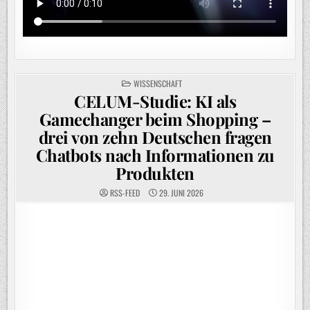
POSTED
WISSENSCHAFT
IN
CELUM-Studie: KI als
Gamechanger beim Shopping –
drei von zehn Deutschen fragen
Chatbots nach Informationen zu
Produkten
RSS-FEED
29. JUNI 2026