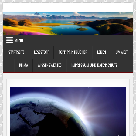
Skip
UmweltKlima.com
Umwelt, Klima und Lebenswissenschaft
to
content
MENU
STARTSEITE
LESESTOFF
TOPP PRINTBÜCHER
LEBEN
UMWELT
KLIMA
WISSENSWERTES
IMPRESSUM UND DATENSCHUTZ