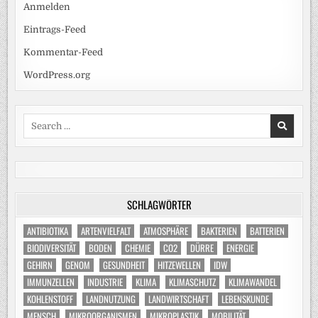
Anmelden
Eintrags-Feed
Kommentar-Feed
WordPress.org
Search
for:
SCHLAGWÖRTER
ANTIBIOTIKA
ARTENVIELFALT
ATMOSPHÄRE
BAKTERIEN
BATTERIEN
BIODIVERSITÄT
BODEN
CHEMIE
CO2
DÜRRE
ENERGIE
GEHIRN
GENOM
GESUNDHEIT
HITZEWELLEN
IDW
IMMUNZELLEN
INDUSTRIE
KLIMA
KLIMASCHUTZ
KLIMAWANDEL
KOHLENSTOFF
LANDNUTZUNG
LANDWIRTSCHAFT
LEBENSKUNDE
MENSCH
MIKROORGANISMEN
MIKROPLASTIK
MOBILITÄT