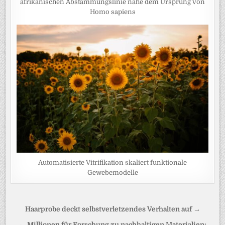
afrikanischen Abstammungslinie nahe dem Ursprung von
Homo sapiens
Automatisierte Vitrifikation skaliert funktionale
Gewebemodelle
Beitragsnavigation
Haarprobe deckt selbstverletzendes Verhalten auf →
← Millionen für Forschung zu nachhaltigen Materialien: