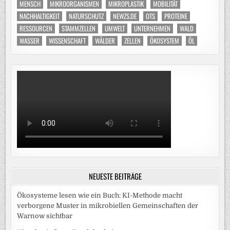
MENSCH
MIKROORGANISMEN
MIKROPLASTIK
MOBILITÄT
NACHHALTIGKEIT
NATURSCHUTZ
NEWZS.DE
OTS
PROTEINE
RESSOURCEN
STAMMZELLEN
UMWELT
UNTERNEHMEN
WALD
WASSER
WISSENSCHAFT
WÄLDER
ZELLEN
ÖKOSYSTEM
ÖL
NEUESTE BEITRÄGE
Ökosysteme lesen wie ein Buch: KI-Methode macht
verborgene Muster in mikrobiellen Gemeinschaften der
Warnow sichtbar