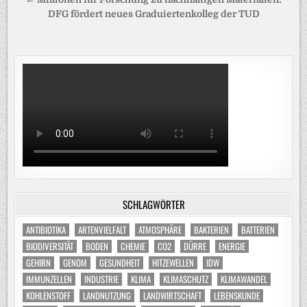
DFG fördert neues Graduiertenkol­leg der TUD
SCHLAGWÖRTER
ANTIBIOTIKA
ARTENVIELFALT
ATMOSPHÄRE
BAKTERIEN
BATTERIEN
BIODIVERSITÄT
BODEN
CHEMIE
CO2
DÜRRE
ENERGIE
GEHIRN
GENOM
GESUNDHEIT
HITZEWELLEN
IDW
IMMUNZELLEN
INDUSTRIE
KLIMA
KLIMASCHUTZ
KLIMAWANDEL
KOHLENSTOFF
LANDNUTZUNG
LANDWIRTSCHAFT
LEBENSKUNDE