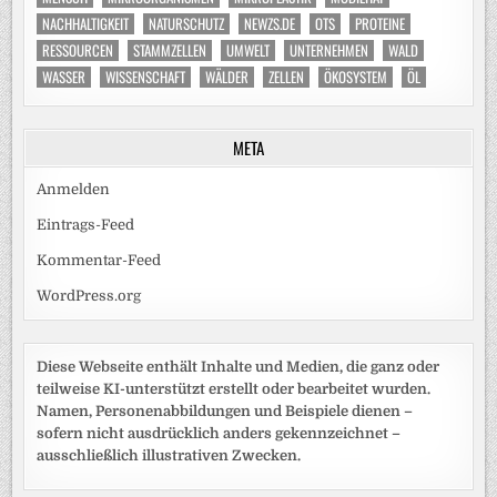
NACHHALTIGKEIT
NATURSCHUTZ
NEWZS.DE
OTS
PROTEINE
RESSOURCEN
STAMMZELLEN
UMWELT
UNTERNEHMEN
WALD
WASSER
WISSENSCHAFT
WÄLDER
ZELLEN
ÖKOSYSTEM
ÖL
META
Anmelden
Eintrags-Feed
Kommentar-Feed
WordPress.org
Diese Webseite enthält Inhalte und Medien, die ganz oder
teilweise KI-unterstützt erstellt oder bearbeitet wurden.
Namen, Personenabbildungen und Beispiele dienen –
sofern nicht ausdrücklich anders gekennzeichnet –
ausschließlich illustrativen Zwecken.