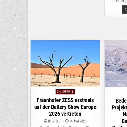
Energ
E-
AUTO-
C
AKKUS
SICHERER
UND
LANGLEBIGER
UMWELT
Posted
in
Fraunhofer ZESS erstmals
Bede
auf der Battery Show Europe
Projek
2026 vertreten
N
Ba
RSS-FEED
14. MAI 2026