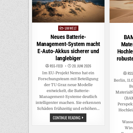
UMWELT
Posted
in
Neues Batterie-
BAM
Management-System macht
Mater
E-Auto-Akkus sicherer und
Hochle
langlebiger
robuste
RSS-FEED
20. JUNI 2026
RSS
Im EU-Projekt Nemo hat ein
Forschungsteam mit Beteiligung
Berlin, 11
der TU Graz neue Modelle
B
entwickelt, die Batterie-
Material
Management-Systeme deutlich
(BAM
intelligenter machen. Sie erkennen
Perspekt
Schäden frühzeitig und erhöhen…
Hochlei
NEUES
CONTINUE READING
BATTERIE-
Wasse
MANAGEMENT-
Wind
SYSTEM
MACHT