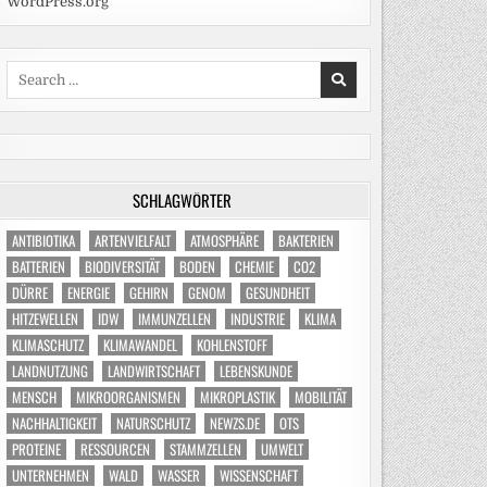
WordPress.org
Search
for:
SCHLAGWÖRTER
ANTIBIOTIKA
ARTENVIELFALT
ATMOSPHÄRE
BAKTERIEN
BATTERIEN
BIODIVERSITÄT
BODEN
CHEMIE
CO2
DÜRRE
ENERGIE
GEHIRN
GENOM
GESUNDHEIT
HITZEWELLEN
IDW
IMMUNZELLEN
INDUSTRIE
KLIMA
KLIMASCHUTZ
KLIMAWANDEL
KOHLENSTOFF
LANDNUTZUNG
LANDWIRTSCHAFT
LEBENSKUNDE
MENSCH
MIKROORGANISMEN
MIKROPLASTIK
MOBILITÄT
NACHHALTIGKEIT
NATURSCHUTZ
NEWZS.DE
OTS
PROTEINE
RESSOURCEN
STAMMZELLEN
UMWELT
UNTERNEHMEN
WALD
WASSER
WISSENSCHAFT