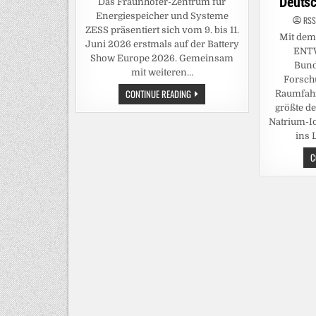
Deutsc
Das Fraunhofer-Zentrum für
Energiespeicher und Systeme
RSS
ZESS präsentiert sich vom 9. bis 11.
Mit dem
Juni 2026 erstmals auf der Battery
ENTW
Show Europe 2026. Gemeinsam
Bund
mit weiteren…
Forsch
FRAUNHOFER
CONTINUE READING
Raumfahr
ZESS
größte d
ERSTMALS
AUF
Natrium-Io
DER
ins 
BATTERY
SHOW
EUROPE
C
2026
VERTRETEN