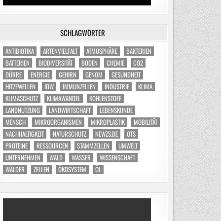
SCHLAGWÖRTER
ANTIBIOTIKA
ARTENVIELFALT
ATMOSPHÄRE
BAKTERIEN
BATTERIEN
BIODIVERSITÄT
BODEN
CHEMIE
CO2
DÜRRE
ENERGIE
GEHIRN
GENOM
GESUNDHEIT
HITZEWELLEN
IDW
IMMUNZELLEN
INDUSTRIE
KLIMA
KLIMASCHUTZ
KLIMAWANDEL
KOHLENSTOFF
LANDNUTZUNG
LANDWIRTSCHAFT
LEBENSKUNDE
MENSCH
MIKROORGANISMEN
MIKROPLASTIK
MOBILITÄT
NACHHALTIGKEIT
NATURSCHUTZ
NEWZS.DE
OTS
PROTEINE
RESSOURCEN
STAMMZELLEN
UMWELT
UNTERNEHMEN
WALD
WASSER
WISSENSCHAFT
WÄLDER
ZELLEN
ÖKOSYSTEM
ÖL