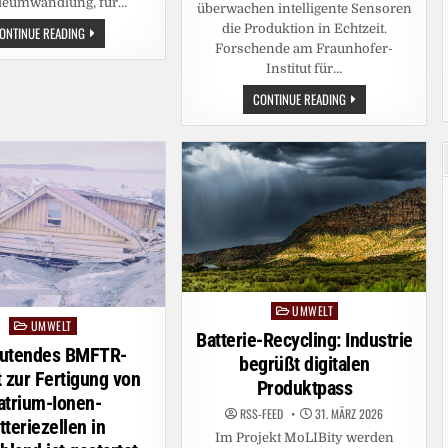
ieumwandlung, für…
überwachen intelligente Sensoren
die Produktion in Echtzeit.
BAM
ONTINUE READING
SKIZZIERT
Forschende am Fraunhofer-
NEUE
MATERIALSTRATEGIE:
Institut für…
WIE
HOCHLEISTUNGSWERKSTOFFE
SCHNELLER
CONTINUE READING
ROBUSTER
ZU
UND
LEISTUNGSSTÄRKERE
NACHHALTIGER
BATTERIEN
WERDEN
UMWELT
Posted
UMWELT
Posted
in
Batterie-Recycling: Industrie
in
utendes BMFTR-
begrüßt digitalen
t zur Fertigung von
Produktpass
atrium-Ionen-
RSS-FEED
31. MÄRZ 2026
tteriezellen in
Im Projekt MoLIBity werden