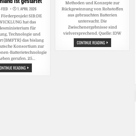
hland ist gestartet
Methoden und Konzepte zur
-FEED
1. APRIL 2026
Rückgewinnung von Rohstoffen
aus gebrauchten Batterien
 Förderprojekt SIB:DE
untersucht. Die
ICKLUNG hat das
Zwischenergebnisse sind
esministerium für
vielversprechend. Quelle: IDW
ung, Technologie und
t (BMFTR) das bislang
BATTERIE-
CONTINUE READING
RECYCLING:
eutsche Konsortium zur
INDUSTRIE
nen-Batterietechnologie
BEGRÜSST D
IGITALEN P
Leben gerufen. 25…
RODUKTPASS
BEDEUTENDES
ONTINUE READING
BMFTR-
PROJEKT
ZUR
FERTIGUNG
VON
NATRIUM-
IONEN-
BATTERIEZELLEN
IN
DEUTSCHLAND
IST
GESTARTET