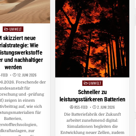
UMWELT
Posted
in
 skizziert neue
ialstrategie: Wie
istungswerkstoffe
r und nachhaltiger
werden
-FEED
12. JUNI 2026
.06.2026. Forschende der
UMWELT
Posted
undesanstalt für
in
Schneller zu
forschung und -prüfung
leistungsstärkeren Batterien
) zeigen in einem
ivbeitrag auf, wie sich
RSS-FEED
2. JUNI 2026
stungsmaterialien für
Die Batteriefabrik der Zukunft
Batterien,
arbeitet zunehmend digital:
rstofftechnologien,
Simulationen begleiten die
kraftanlagen, zur
Entwicklung neuer Zellen, zudem