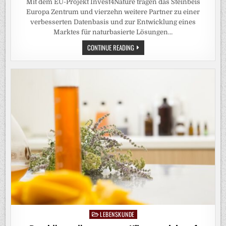
Mit dem EU-Projekt Invest4Nature tragen das Steinbeis
Europa Zentrum und vierzehn weitere Partner zu einer
verbesserten Datenbasis und zur Entwicklung eines
Marktes für naturbasierte Lösungen…
INVEST4NATURE-
CONTINUE READING
TOOLBOX
BIETET
EVIDENZBASIERTE
ENTSCHEIDUNGSHILFE
FÜR
NATURBASIERTE
LÖSUNGEN
LEBENSKUNDE
Posted
in