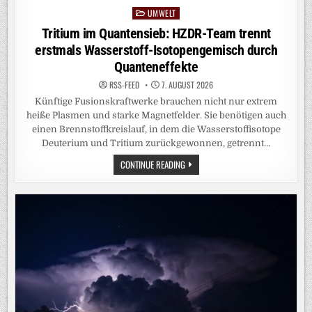
UMWELT
Posted
in
Tritium im Quantensieb: HZDR-Team trennt
erstmals Wasserstoff-Isotopengemisch durch
Quanteneffekte
RSS-FEED
7. AUGUST 2026
Künftige Fusionskraftwerke brauchen nicht nur extrem
heiße Plasmen und starke Magnetfelder. Sie benötigen auch
einen Brennstoffkreislauf, in dem die Wasserstoffisotope
Deuterium und Tritium zurückgewonnen, getrennt…
TRITIUM
CONTINUE READING
IM
QUANTENSIEB:
HZDR-
TEAM
TRENNT
ERSTMALS
WASSERSTOFF-
ISOTOPENGEMISCH
DURCH
QUANTENEFFEKTE