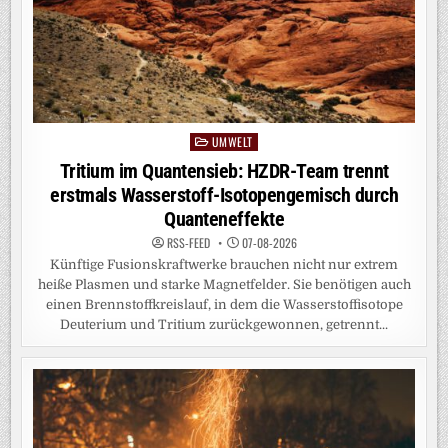
UMWELT
Posted
in
Tritium im Quantensieb: HZDR-Team trennt
erstmals Wasserstoff-Isotopengemisch durch
Quanteneffekte
RSS-FEED
07-08-2026
Künftige Fusionskraftwerke brauchen nicht nur extrem
heiße Plasmen und starke Magnetfelder. Sie benötigen auch
einen Brennstoffkreislauf, in dem die Wasserstoffisotope
Deuterium und Tritium zurückgewonnen, getrennt...