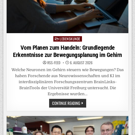
LEBENSKUNDE
Posted
in
Vom Planen zum Handeln: Grundlegende
Erkenntnisse zur Bewegungsplanung im Gehirn
RSS-FEED
6. AUGUST 2026
Welche Neuronen im Gehirn steuern wie Bewegungen? Das
haben Forschende aus Neurowissenschaften und KI im
interdisziplinären Forschungszentrum BrainLinks-
BrainTools der Universität Freiburg untersucht. Die
Ergebnisse wurden…
VOM
CONTINUE READING
PLANEN
ZUM
HANDELN:
GRUNDLEGENDE
ERKENNTNISSE
ZUR
BEWEGUNGSPLANUNG
IM