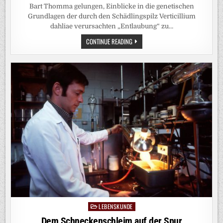
Bart Thomma gelungen, Einblicke in die genetischen
Grundlagen der durch den Schädlingspilz Verticillium
dahliae verursachten „Entlaubung“ zu…
FORSCHENDE
CONTINUE READING
ENTDECKEN
PILZPROTEIN,
DAS
ZU
BLATTVERLUST
BEI
NUTZPFLANZEN
FÜHRT
LEBENSKUNDE
Posted
in
Dem Schneckenschleim auf der Spur