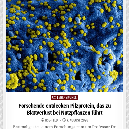
LEBENSKUNDE
Posted
in
Forschende entdecken Pilzprotein, das zu
Blattverlust bei Nutzpflanzen führt
RSS-FEED
7. AUGUST 2026
Erstmalig ist es einem Forschungsteam um Professor Dr.