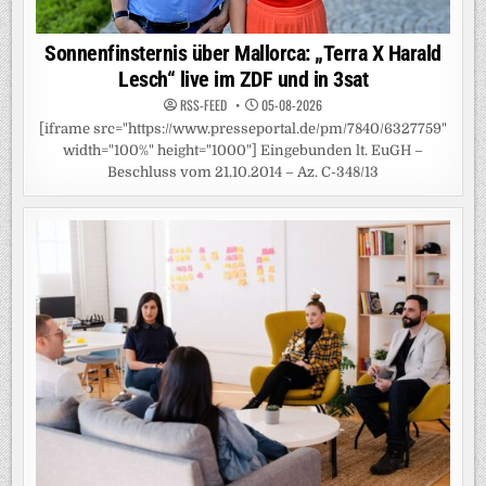
Sonnenfinsternis über Mallorca: „Terra X Harald
Lesch“ live im ZDF und in 3sat
RSS-FEED
05-08-2026
[iframe src="https://www.presseportal.de/pm/7840/6327759"
width="100%" height="1000"] Eingebunden lt. EuGH –
Beschluss vom 21.10.2014 – Az. C-348/13