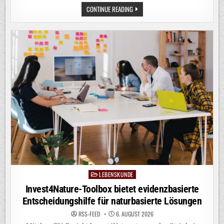
EUROPAS
CONTINUE READING
FLÜSSE
AUF
DEM
TROCKENEN:
DAS
SIND
DIE
FOLGEN
LEBENSKUNDE
Posted
in
Invest4Nature-Toolbox bietet evidenzbasierte
Entscheidungshilfe für naturbasierte Lösungen
RSS-FEED
6. AUGUST 2026