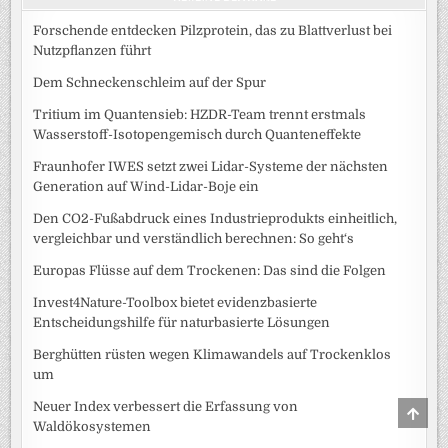
Forschende entdecken Pilzprotein, das zu Blattverlust bei
Nutzpflanzen führt
Dem Schneckenschleim auf der Spur
Tritium im Quantensieb: HZDR-Team trennt erstmals
Wasserstoff-Isotopengemisch durch Quanteneffekte
Fraunhofer IWES setzt zwei Lidar-Systeme der nächsten
Generation auf Wind-Lidar-Boje ein
Den CO2-Fußabdruck eines Industrieprodukts einheitlich,
vergleichbar und verständlich berechnen: So geht‘s
Europas Flüsse auf dem Trockenen: Das sind die Folgen
Invest4Nature-Toolbox bietet evidenzbasierte
Entscheidungshilfe für naturbasierte Lösungen
Berghütten rüsten wegen Klimawandels auf Trockenklos
um
Neuer Index verbessert die Erfassung von
SCRO
TO
Waldökosystemen
TOP