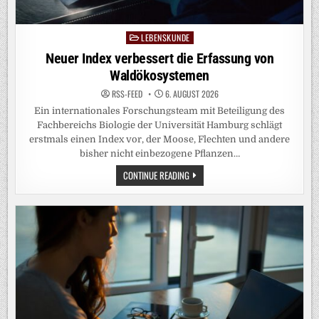
LEBENSKUNDE
Posted
in
Neuer Index verbessert die Erfassung von
Waldökosystemen
RSS-FEED
6. AUGUST 2026
Ein internationales Forschungsteam mit Beteiligung des
Fachbereichs Biologie der Universität Hamburg schlägt
erstmals einen Index vor, der Moose, Flechten und andere
bisher nicht einbezogene Pflanzen…
NEUER
CONTINUE READING
INDEX
VERBESSERT
DIE
ERFASSUNG
VON
WALDÖKOSYSTEMEN