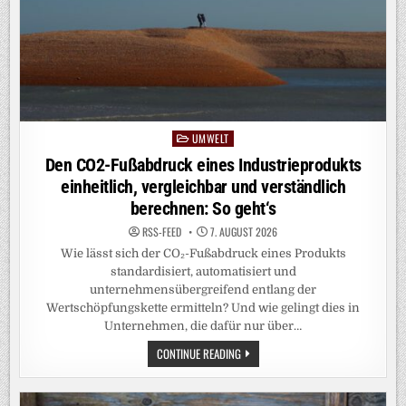
LIDAR-
BOJE
EIN
UMWELT
Posted
in
Den CO2-Fußabdruck eines Industrieprodukts
einheitlich, vergleichbar und verständlich
berechnen: So geht‘s
RSS-FEED
7. AUGUST 2026
Wie lässt sich der CO₂-Fußabdruck eines Produkts
standardisiert, automatisiert und
unternehmensübergreifend entlang der
Wertschöpfungskette ermitteln? Und wie gelingt dies in
Unternehmen, die dafür nur über…
DEN
CONTINUE READING
CO2-
FUSSABDRUCK E
INES I
NDUSTRIEPRODUKTS E