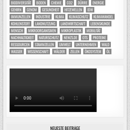
BIODIVERSITÄT
BODEN
CHEMIE
CO2
DÜRRE
ENERGIE
GEHIRN
GENOM
GESUNDHEIT
HITZEWELLEN
IDW
IMMUNZELLEN
INDUSTRIE
KLIMA
KLIMASCHUTZ
KLIMAWANDEL
KOHLENSTOFF
LANDNUTZUNG
LANDWIRTSCHAFT
LEBENSKUNDE
MENSCH
MIKROORGANISMEN
MIKROPLASTIK
MOBILITÄT
NACHHALTIGKEIT
NATURSCHUTZ
NEWZS.DE
OTS
PROTEINE
RESSOURCEN
STAMMZELLEN
UMWELT
UNTERNEHMEN
WALD
WASSER
WISSENSCHAFT
WÄLDER
ZELLEN
ÖKOSYSTEM
ÖL
NEUESTE BEITRÄGE