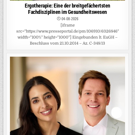
Ergotherapie: Eine der breitgefächertsten
Fachdisziplinen im Gesundheitswesen
04-08-2026
[iframe
src="https://www.presseportal.de/pm/106910/6326846"
width="100%" height="1000"] Eingebunden lt. EuGH –
Beschluss vom 21.10.2014 – Az. C-348/13