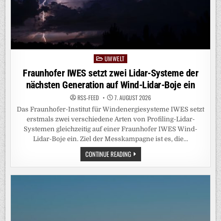
UMWELT
Posted
in
Fraunhofer IWES setzt zwei Lidar-Systeme der
nächsten Generation auf Wind-Lidar-Boje ein
RSS-FEED
7. AUGUST 2026
Das Fraunhofer-Institut für Windenergiesysteme IWES setzt
erstmals zwei verschiedene Arten von Profiling-Lidar-
Systemen gleichzeitig auf einer Fraunhofer IWES Wind-
Lidar-Boje ein. Ziel der Messkampagne ist es, die…
FRAUNHOFER
CONTINUE READING
IWES
SETZT
ZWEI
LIDAR-
SYSTEME
DER
NÄCHSTEN
GENERATION
AUF
WIND-