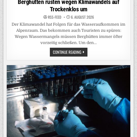
Berghütten rüsten wegen Klimawandels auf
Trockenklos um
RSS-FEED
6. AUGUST 2026
Der Klimawandel hat Folgen für das Wasseraufkommen im
Alpenraum. Das bekommen auch Touristen zu spüren:
Wegen Wassermangels müssen Berghütten immer öfter
vorzeitig schließen. Um den…
BERGHÜTTEN
CONTINUE READING
RÜSTEN
WEGEN
KLIMAWANDELS
AUF
TROCKENKLOS
UM