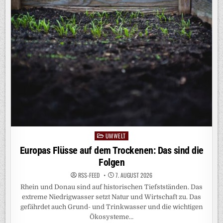
INHEITLICH, V
ERGLEICHBAR U
ND V
ERSTÄNDLICH B
ERECHNEN: S
O G
EHT‘S
UMWELT
Posted
in
Europas Flüsse auf dem Trockenen: Das sind die
Folgen
RSS-FEED
7. AUGUST 2026
Rhein und Donau sind auf historischen Tiefstständen. Das
extreme Niedrigwasser setzt Natur und Wirtschaft zu. Das
gefährdet auch Grund- und Trinkwasser und die wichtigen
Ökosysteme…