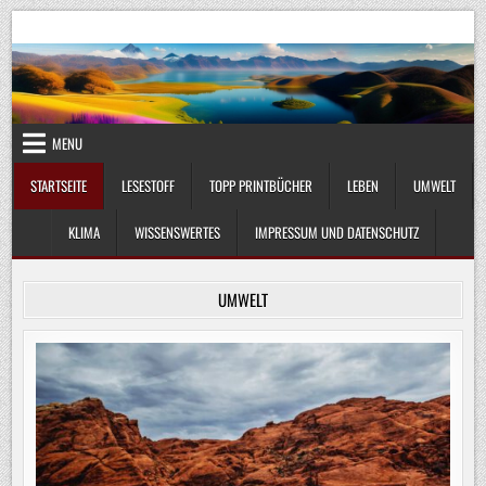
Skip
UmweltKlima.com
Umwelt, Klima und Lebenswissenschaft
to
content
MENU
STARTSEITE
LESESTOFF
TOPP PRINTBÜCHER
LEBEN
UMWELT
KLIMA
WISSENSWERTES
IMPRESSUM UND DATENSCHUTZ
UMWELT