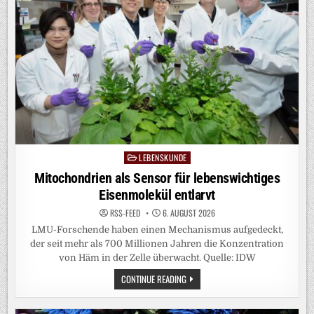
GEHIRN
LEBENSKUNDE
Posted
in
Mitochondrien als Sensor für lebenswichtiges
Eisenmolekül entlarvt
RSS-FEED
6. AUGUST 2026
LMU-Forschende haben einen Mechanismus aufgedeckt,
der seit mehr als 700 Millionen Jahren die Konzentration
von Häm in der Zelle überwacht. Quelle: IDW
MITOCHONDRIEN
CONTINUE READING
ALS
SENSOR
FÜR