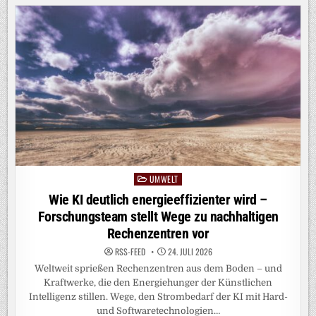
ERSTMALS
IN
3D
UMWELT
Posted
in
Wie KI deutlich energieeffizienter wird –
Forschungsteam stellt Wege zu nachhaltigen
Rechenzentren vor
RSS-FEED
24. JULI 2026
Weltweit sprießen Rechenzentren aus dem Boden – und
Kraftwerke, die den Energiehunger der Künstlichen
Intelligenz stillen. Wege, den Strombedarf der KI mit Hard-
und Softwaretechnologien…