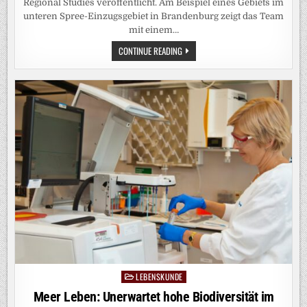
Regional Studies veröffentlicht. Am Beispiel eines Gebiets im
unteren Spree-Einzugsgebiet in Brandenburg zeigt das Team
mit einem…
WASSER
CONTINUE READING
FÜR
BRANDENBURG:
WASSERFLÜSSE
IN
DER
LANDSCHAFT
GEZIELT
LENKEN,
UM
GRUNDWASSER
UND
BÄCHE
ZU
STABILISIEREN
LEBENSKUNDE
Posted
in
Meer Leben: Unerwartet hohe Biodiversität im