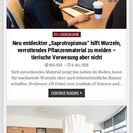
LEBENSKUNDE
Posted
in
Neu entdeckter „Saprotropismus“ hilft Wurzeln,
verrottendes Pflanzenmaterial zu meiden –
tierische Verwesung aber nicht
RSS-FEED
9. JULI 2026
Sich zersetzendes Material prägt das Leben im Boden, kann
für wachsende Wurzeln aber auch lebensfeindliche Räume
schaffen. Professor Jiří Friml vom Institute of Science and…
NEU
CONTINUE READING
ENTDECKTER
„SAPROTROPISMUS“
HILFT
WURZELN,
VERROTTENDES
PFLANZENMATERIAL
ZU
MEIDEN
–
TIERISCHE