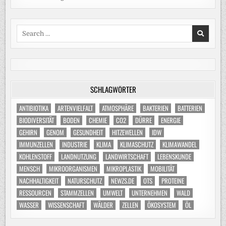
Search
for:
SCHLAGWÖRTER
ANTIBIOTIKA
ARTENVIELFALT
ATMOSPHÄRE
BAKTERIEN
BATTERIEN
BIODIVERSITÄT
BODEN
CHEMIE
CO2
DÜRRE
ENERGIE
GEHIRN
GENOM
GESUNDHEIT
HITZEWELLEN
IDW
IMMUNZELLEN
INDUSTRIE
KLIMA
KLIMASCHUTZ
KLIMAWANDEL
KOHLENSTOFF
LANDNUTZUNG
LANDWIRTSCHAFT
LEBENSKUNDE
MENSCH
MIKROORGANISMEN
MIKROPLASTIK
MOBILITÄT
NACHHALTIGKEIT
NATURSCHUTZ
NEWZS.DE
OTS
PROTEINE
RESSOURCEN
STAMMZELLEN
UMWELT
UNTERNEHMEN
WALD
WASSER
WISSENSCHAFT
WÄLDER
ZELLEN
ÖKOSYSTEM
ÖL