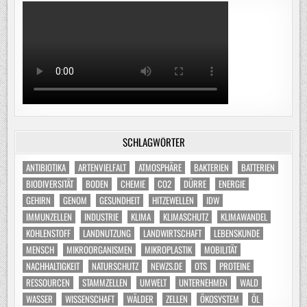
SCHLAGWÖRTER
ANTIBIOTIKA
ARTENVIELFALT
ATMOSPHÄRE
BAKTERIEN
BATTERIEN
BIODIVERSITÄT
BODEN
CHEMIE
CO2
DÜRRE
ENERGIE
GEHIRN
GENOM
GESUNDHEIT
HITZEWELLEN
IDW
IMMUNZELLEN
INDUSTRIE
KLIMA
KLIMASCHUTZ
KLIMAWANDEL
KOHLENSTOFF
LANDNUTZUNG
LANDWIRTSCHAFT
LEBENSKUNDE
MENSCH
MIKROORGANISMEN
MIKROPLASTIK
MOBILITÄT
NACHHALTIGKEIT
NATURSCHUTZ
NEWZS.DE
OTS
PROTEINE
RESSOURCEN
STAMMZELLEN
UMWELT
UNTERNEHMEN
WALD
WASSER
WISSENSCHAFT
WÄLDER
ZELLEN
ÖKOSYSTEM
ÖL