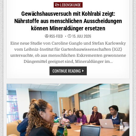
LEBENSKUNDE
Posted
in
Gewächshausversuch mit Kohlrabi zeigt:
Nährstoffe aus menschlichen Ausscheidungen
können Mineraldünger ersetzen
RSS-FEED
15. JULI 2026
Eine neue Studie von Caroline Ganglo und Stefan Karlowsky
vom Leibniz-Institut für Gartenbauwissenschaften (IGZ)
untersuchte, ob aus menschlichen Exkrementen gewonnene
Düngemittel geeignet sind, Mineraldünger im…
GEWÄCHSHAUSVERSUCH
CONTINUE READING
MIT
KOHLRABI
ZEIGT:
NÄHRSTOFFE
AUS
MENSCHLICHEN
AUSSCHEIDUNGEN
KÖNNEN
MINERALDÜNGER
ERSETZEN