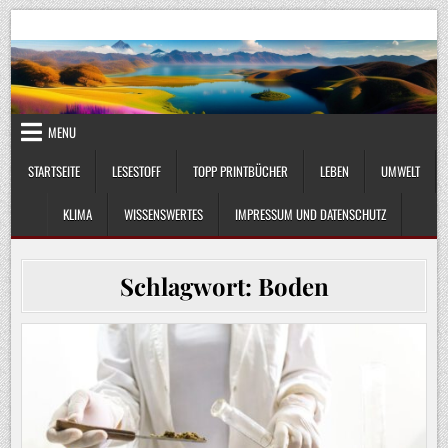
Skip
UmweltKlima.com
Umwelt, Klima und Lebenswissenschaft
to
content
MENU
STARTSEITE
LESESTOFF
TOPP PRINTBÜCHER
LEBEN
UMWELT
KLIMA
WISSENSWERTES
IMPRESSUM UND DATENSCHUTZ
Schlagwort:
Boden