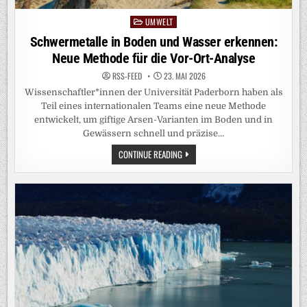
UMWELT
Posted
in
Schwermetalle in Boden und Wasser erkennen:
Neue Methode für die Vor-Ort-Analyse
RSS-FEED
23. MAI 2026
Wissenschaftler*innen der Universität Paderborn haben als
Teil eines internationalen Teams eine neue Methode
entwickelt, um giftige Arsen-Varianten im Boden und in
Gewässern schnell und präzise…
SCHWERMETALLE
CONTINUE READING
IN
BODEN
UND
WASSER
ERKENNEN:
NEUE
METHODE
FÜR
DIE
VOR-
ORT-
ANALYSE