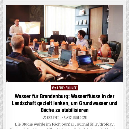
UND
SCHATTEN
IN
DER
SCHWEIZ
LEBENSKUNDE
Posted
in
Wasser für Brandenburg: Wasserflüsse in der
Landschaft gezielt lenken, um Grundwasser und
Bäche zu stabilisieren
RSS-FEED
12. JUNI 2026
Die Studie wurde im Fachjournal Journal of Hydrology: