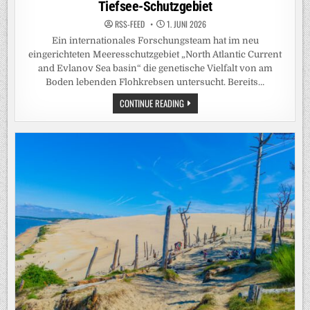
Tiefsee-Schutzgebiet
RSS-FEED
1. JUNI 2026
Ein internationales Forschungsteam hat im neu
eingerichteten Meeresschutzgebiet „North Atlantic Current
and Evlanov Sea basin“ die genetische Vielfalt von am
Boden lebenden Flohkrebsen untersucht. Bereits…
MEER
CONTINUE READING
LEBEN:
UNERWARTET
HOHE
BIODIVERSITÄT
IM
TIEFSEE-
SCHUTZGEBIET