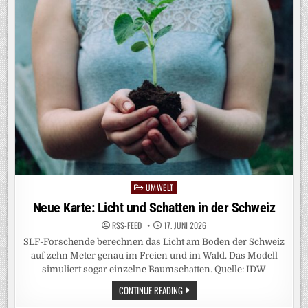
UND
GESUNDHEIT
WICHTIG
SIND
UMWELT
Posted
in
Neue Karte: Licht und Schatten in der Schweiz
RSS-FEED
17. JUNI 2026
SLF-Forschende berechnen das Licht am Boden der Schweiz
auf zehn Meter genau im Freien und im Wald. Das Modell
simuliert sogar einzelne Baumschatten. Quelle: IDW
NEUE
CONTINUE READING
KARTE:
LICHT