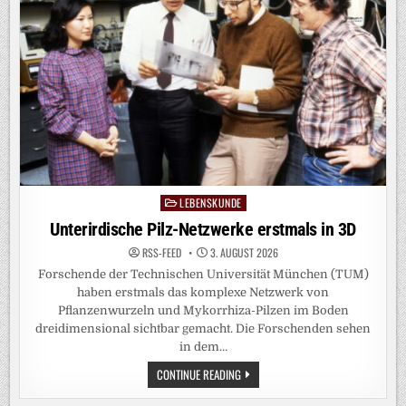
LEBENSKUNDE
Posted
in
Unterirdische Pilz-Netzwerke erstmals in 3D
RSS-FEED
3. AUGUST 2026
Forschende der Technischen Universität München (TUM)
haben erstmals das komplexe Netzwerk von
Pflanzenwurzeln und Mykorrhiza-Pilzen im Boden
dreidimensional sichtbar gemacht. Die Forschenden sehen
in dem…
UNTERIRDISCHE
CONTINUE READING
PILZ-
NETZWERKE