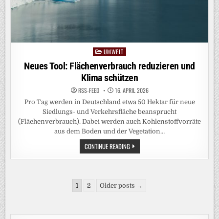
UMWELT
Posted
in
Neues Tool: Flächenverbrauch reduzieren und
Klima schützen
RSS-FEED
16. APRIL 2026
Pro Tag werden in Deutschland etwa 50 Hektar für neue
Siedlungs- und Verkehrsfläche beansprucht
(Flächenverbrauch). Dabei werden auch Kohlenstoffvorräte
aus dem Boden und der Vegetation…
NEUES
CONTINUE READING
TOOL:
FLÄCHENVERBRAUCH
REDUZIEREN
UND
KLIMA
Seitennummerierung
SCHÜTZEN
1
2
Older posts →
der
Beiträge