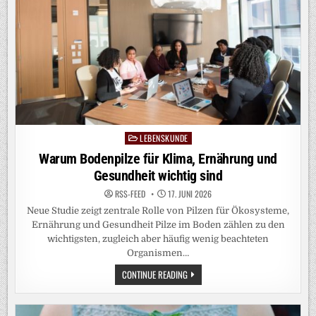
VERWESUNG
ABER
NICHT
LEBENSKUNDE
Posted
in
Warum Bodenpilze für Klima, Ernährung und
Gesundheit wichtig sind
RSS-FEED
17. JUNI 2026
Neue Studie zeigt zentrale Rolle von Pilzen für Ökosysteme,
Ernährung und Gesundheit Pilze im Boden zählen zu den
wichtigsten, zugleich aber häufig wenig beachteten
Organismen…
WARUM
CONTINUE READING
BODENPILZE
FÜR
KLIMA,
ERNÄHRUNG