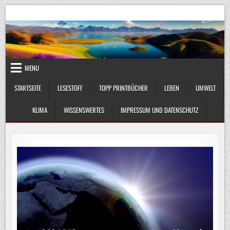
Skip
UmweltKlima.com
Umwelt, Klima und Lebenswissenschaft
to
content
MENU
STARTSEITE
LESESTOFF
TOPP PRINTBÜCHER
LEBEN
UMWELT
KLIMA
WISSENSWERTES
IMPRESSUM UND DATENSCHUTZ