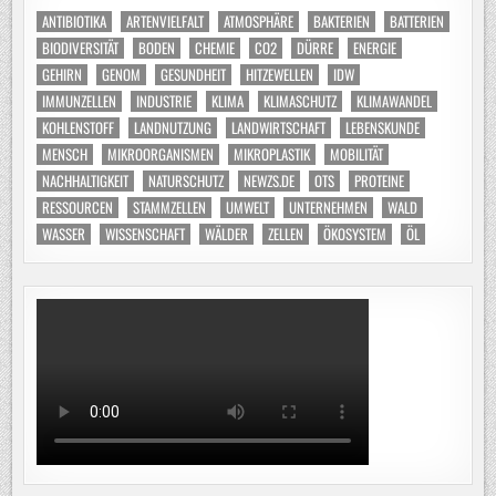
ANTIBIOTIKA
ARTENVIELFALT
ATMOSPHÄRE
BAKTERIEN
BATTERIEN
BIODIVERSITÄT
BODEN
CHEMIE
CO2
DÜRRE
ENERGIE
GEHIRN
GENOM
GESUNDHEIT
HITZEWELLEN
IDW
IMMUNZELLEN
INDUSTRIE
KLIMA
KLIMASCHUTZ
KLIMAWANDEL
KOHLENSTOFF
LANDNUTZUNG
LANDWIRTSCHAFT
LEBENSKUNDE
MENSCH
MIKROORGANISMEN
MIKROPLASTIK
MOBILITÄT
NACHHALTIGKEIT
NATURSCHUTZ
NEWZS.DE
OTS
PROTEINE
RESSOURCEN
STAMMZELLEN
UMWELT
UNTERNEHMEN
WALD
WASSER
WISSENSCHAFT
WÄLDER
ZELLEN
ÖKOSYSTEM
ÖL