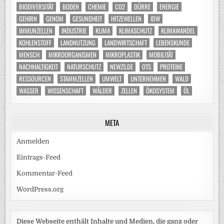
BIODIVERSITÄT
BODEN
CHEMIE
CO2
DÜRRE
ENERGIE
GEHIRN
GENOM
GESUNDHEIT
HITZEWELLEN
IDW
IMMUNZELLEN
INDUSTRIE
KLIMA
KLIMASCHUTZ
KLIMAWANDEL
KOHLENSTOFF
LANDNUTZUNG
LANDWIRTSCHAFT
LEBENSKUNDE
MENSCH
MIKROORGANISMEN
MIKROPLASTIK
MOBILITÄT
NACHHALTIGKEIT
NATURSCHUTZ
NEWZS.DE
OTS
PROTEINE
RESSOURCEN
STAMMZELLEN
UMWELT
UNTERNEHMEN
WALD
WASSER
WISSENSCHAFT
WÄLDER
ZELLEN
ÖKOSYSTEM
ÖL
META
Anmelden
Eintrags-Feed
Kommentar-Feed
WordPress.org
Diese Webseite enthält Inhalte und Medien, die ganz oder