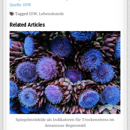
Quelle: IDW
Tagged
IDW
,
Lebenskunde
Related Articles
Spiegelmoleküle als Indikatoren für Trockenstress im
Amazonas-Regenwald