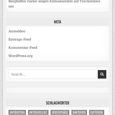
Berghütten rüsten wegen Klimawandels auf Trockenklos
um
META
Anmelden
Eintrags-Feed
Kommentar-Feed
WordPress.org
Search
for:
SCHLAGWÖRTER
ANTIBIOTIKA
ARTENVIELFALT
ATMOSPHÄRE
BAKTERIEN
BATTERIEN