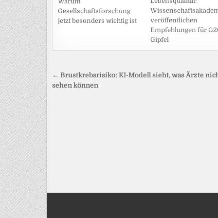
Lebensqualität:
Warum
Wissenschaftsakade
Gesellschaftsforschung
veröffentlichen
jetzt besonders wichtig ist
Empfehlungen für G2
Gipfel
Beitragsnavigation
← Brustkrebsrisiko: KI-Modell sieht, was Ärzte nic
sehen können