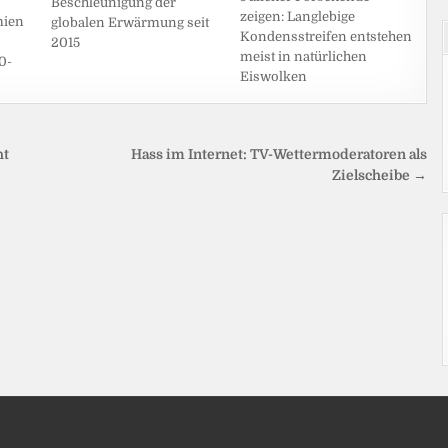
Beschleunigung der
zeigen: Langlebige
mien
globalen Erwärmung seit
Kondensstreifen entstehen
2015
meist in natürlichen
0-
Eiswolken
ht
Hass im Internet: TV-Wettermoderatoren als
Zielscheibe →