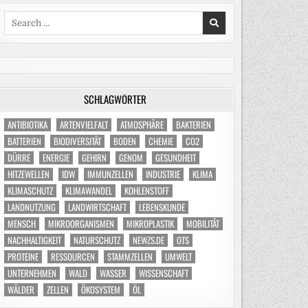
Search
for:
SCHLAGWÖRTER
ANTIBIOTIKA
ARTENVIELFALT
ATMOSPHÄRE
BAKTERIEN
BATTERIEN
BIODIVERSITÄT
BODEN
CHEMIE
CO2
DÜRRE
ENERGIE
GEHIRN
GENOM
GESUNDHEIT
HITZEWELLEN
IDW
IMMUNZELLEN
INDUSTRIE
KLIMA
KLIMASCHUTZ
KLIMAWANDEL
KOHLENSTOFF
LANDNUTZUNG
LANDWIRTSCHAFT
LEBENSKUNDE
MENSCH
MIKROORGANISMEN
MIKROPLASTIK
MOBILITÄT
NACHHALTIGKEIT
NATURSCHUTZ
NEWZS.DE
OTS
PROTEINE
RESSOURCEN
STAMMZELLEN
UMWELT
UNTERNEHMEN
WALD
WASSER
WISSENSCHAFT
WÄLDER
ZELLEN
ÖKOSYSTEM
ÖL