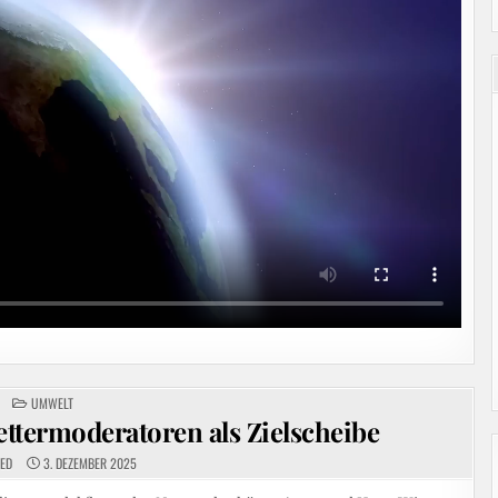
POSTED
UMWELT
IN
ttermoderatoren als Zielscheibe
EED
3. DEZEMBER 2025