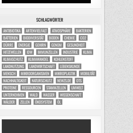
SCHLAGWÖRTER
ANTIBIOTIKA
ARTENVIELFALT
ATMOSPHÄRE
BAKTERIEN
BATTERIEN
BIODIVERSITÄT
BODEN
CHEMIE
CO2
DÜRRE
ENERGIE
GEHIRN
GENOM
GESUNDHEIT
HITZEWELLEN
IDW
IMMUNZELLEN
INDUSTRIE
KLIMA
KLIMASCHUTZ
KLIMAWANDEL
KOHLENSTOFF
LANDNUTZUNG
LANDWIRTSCHAFT
LEBENSKUNDE
MENSCH
MIKROORGANISMEN
MIKROPLASTIK
MOBILITÄT
NACHHALTIGKEIT
NATURSCHUTZ
NEWZS.DE
OTS
PROTEINE
RESSOURCEN
STAMMZELLEN
UMWELT
UNTERNEHMEN
WALD
WASSER
WISSENSCHAFT
WÄLDER
ZELLEN
ÖKOSYSTEM
ÖL