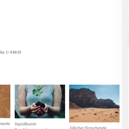
Az. C-348/13
weite
Signifikante
Jülicher Forschende