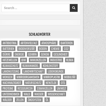
Search
for:
SCHLAGWÖRTER
ANTIBIOTIKA
ARTENVIELFALT
ATMOSPHÄRE
BAKTERIEN
BATTERIEN
BIODIVERSITÄT
BODEN
CHEMIE
CO2
DÜRRE
ENERGIE
GEHIRN
GENOM
GESUNDHEIT
HITZEWELLEN
IDW
IMMUNZELLEN
INDUSTRIE
KLIMA
KLIMASCHUTZ
KLIMAWANDEL
KOHLENSTOFF
LANDNUTZUNG
LANDWIRTSCHAFT
LEBENSKUNDE
MENSCH
MIKROORGANISMEN
MIKROPLASTIK
MOBILITÄT
NACHHALTIGKEIT
NATURSCHUTZ
NEWZS.DE
OTS
PROTEINE
RESSOURCEN
STAMMZELLEN
UMWELT
UNTERNEHMEN
WALD
WASSER
WISSENSCHAFT
WÄLDER
ZELLEN
ÖKOSYSTEM
ÖL