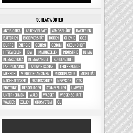
SCHLAGWÖRTER
ANTIBIOTIKA
ARTENVIELFALT
ATMOSPHÄRE
BAKTERIEN
BATTERIEN
BIODIVERSITÄT
BODEN
CHEMIE
CO2
DÜRRE
ENERGIE
GEHIRN
GENOM
GESUNDHEIT
HITZEWELLEN
IDW
IMMUNZELLEN
INDUSTRIE
KLIMA
KLIMASCHUTZ
KLIMAWANDEL
KOHLENSTOFF
LANDNUTZUNG
LANDWIRTSCHAFT
LEBENSKUNDE
MENSCH
MIKROORGANISMEN
MIKROPLASTIK
MOBILITÄT
NACHHALTIGKEIT
NATURSCHUTZ
NEWZS.DE
OTS
PROTEINE
RESSOURCEN
STAMMZELLEN
UMWELT
UNTERNEHMEN
WALD
WASSER
WISSENSCHAFT
WÄLDER
ZELLEN
ÖKOSYSTEM
ÖL