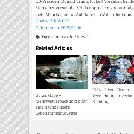
US-Präsident Donald Trump lockert Vorgaben bei den
Menschenverstands. Kritiker sprechen von unnötig
sieht Mehrkosten für Autofahrer in Milliardenhöhe.
Quelle: DIE WELT
Gefunden in: NEWZS.de
Tagged
newzs.de
,
Umwelt
Related Articles
EU verbietet Firmen
Boxenstopp –
Vernichtung unverkau
Mehrwegverpackungen für
Kleidung
eine nachhaltigere
Lebensmittelindustrie