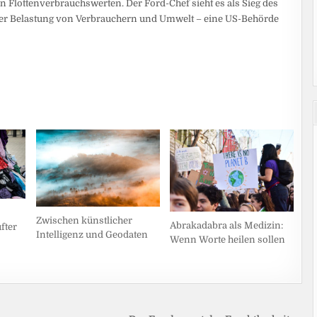
 Flottenverbrauchswerten. Der Ford-Chef sieht es als Sieg des
er Belastung von Verbrauchern und Umwelt – eine US-Behörde
Zwischen künstlicher
Abrakadabra als Medizin:
fter
Intelligenz und Geodaten
Wenn Worte heilen sollen