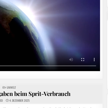
POSTED
UMWELT
IN
gaben beim Sprit-Verbrauch
EED
4. DEZEMBER 2025