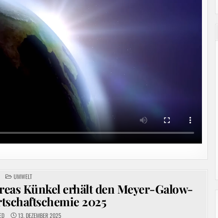
POSTED
UMWELT
IN
reas Künkel erhält den Meyer-Galow-
rtschaftschemie 2025
ED
13. DEZEMBER 2025