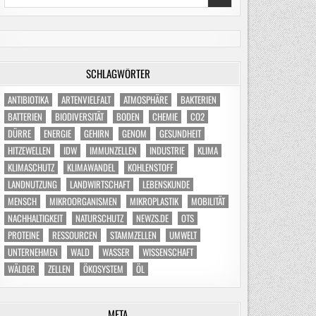
for:
SCHLAGWÖRTER
ANTIBIOTIKA
ARTENVIELFALT
ATMOSPHÄRE
BAKTERIEN
BATTERIEN
BIODIVERSITÄT
BODEN
CHEMIE
CO2
DÜRRE
ENERGIE
GEHIRN
GENOM
GESUNDHEIT
HITZEWELLEN
IDW
IMMUNZELLEN
INDUSTRIE
KLIMA
KLIMASCHUTZ
KLIMAWANDEL
KOHLENSTOFF
LANDNUTZUNG
LANDWIRTSCHAFT
LEBENSKUNDE
MENSCH
MIKROORGANISMEN
MIKROPLASTIK
MOBILITÄT
NACHHALTIGKEIT
NATURSCHUTZ
NEWZS.DE
OTS
PROTEINE
RESSOURCEN
STAMMZELLEN
UMWELT
UNTERNEHMEN
WALD
WASSER
WISSENSCHAFT
WÄLDER
ZELLEN
ÖKOSYSTEM
ÖL
META