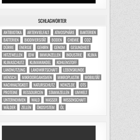
SCHLAGWÖRTER
ANTIBIOTIKA
ARTENVIELFALT
ATMOSPHÄRE
BAKTERIEN
BATTERIEN
BIODIVERSITÄT
BODEN
CHEMIE
CO2
DÜRRE
ENERGIE
GEHIRN
GENOM
GESUNDHEIT
HITZEWELLEN
IDW
IMMUNZELLEN
INDUSTRIE
KLIMA
KLIMASCHUTZ
KLIMAWANDEL
KOHLENSTOFF
LANDNUTZUNG
LANDWIRTSCHAFT
LEBENSKUNDE
MENSCH
MIKROORGANISMEN
MIKROPLASTIK
MOBILITÄT
NACHHALTIGKEIT
NATURSCHUTZ
NEWZS.DE
OTS
PROTEINE
RESSOURCEN
STAMMZELLEN
UMWELT
UNTERNEHMEN
WALD
WASSER
WISSENSCHAFT
WÄLDER
ZELLEN
ÖKOSYSTEM
ÖL