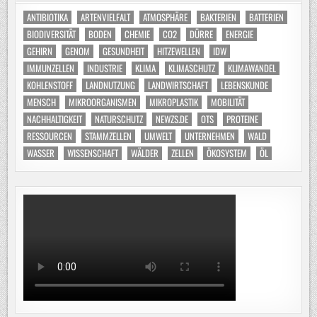
ANTIBIOTIKA
ARTENVIELFALT
ATMOSPHÄRE
BAKTERIEN
BATTERIEN
BIODIVERSITÄT
BODEN
CHEMIE
CO2
DÜRRE
ENERGIE
GEHIRN
GENOM
GESUNDHEIT
HITZEWELLEN
IDW
IMMUNZELLEN
INDUSTRIE
KLIMA
KLIMASCHUTZ
KLIMAWANDEL
KOHLENSTOFF
LANDNUTZUNG
LANDWIRTSCHAFT
LEBENSKUNDE
MENSCH
MIKROORGANISMEN
MIKROPLASTIK
MOBILITÄT
NACHHALTIGKEIT
NATURSCHUTZ
NEWZS.DE
OTS
PROTEINE
RESSOURCEN
STAMMZELLEN
UMWELT
UNTERNEHMEN
WALD
WASSER
WISSENSCHAFT
WÄLDER
ZELLEN
ÖKOSYSTEM
ÖL