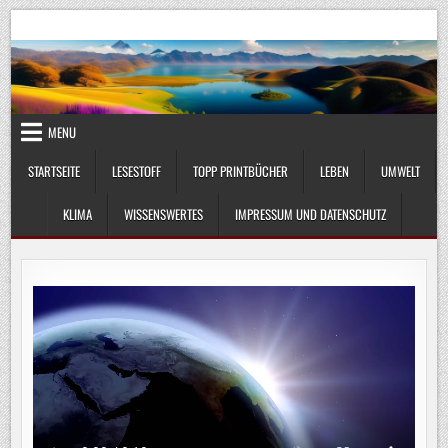
Skip
UmweltKlima.com
Umwelt, Klima und Lebenswissenschaft
to
content
MENU
STARTSEITE
LESESTOFF
TOPP PRINTBÜCHER
LEBEN
UMWELT
KLIMA
WISSENSWERTES
IMPRESSUM UND DATENSCHUTZ