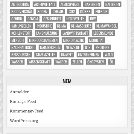
ANTIBIOTIKA
ARTENVIELFALT
ATMOSPHÄRE
BAKTERIEN
BATTERIEN
BIODIVERSITÄT
BODEN
CHEMIE
CO2
DÜRRE
ENERGIE
GEHIRN
GENOM
GESUNDHEIT
HITZEWELLEN
IDW
IMMUNZELLEN
INDUSTRIE
KLIMA
KLIMASCHUTZ
KLIMAWANDEL
KOHLENSTOFF
LANDNUTZUNG
LANDWIRTSCHAFT
LEBENSKUNDE
MENSCH
MIKROORGANISMEN
MIKROPLASTIK
MOBILITÄT
NACHHALTIGKEIT
NATURSCHUTZ
NEWZS.DE
OTS
PROTEINE
RESSOURCEN
STAMMZELLEN
UMWELT
UNTERNEHMEN
WALD
WASSER
WISSENSCHAFT
WÄLDER
ZELLEN
ÖKOSYSTEM
ÖL
META
Anmelden
Eintrags-Feed
Kommentar-Feed
WordPress.org