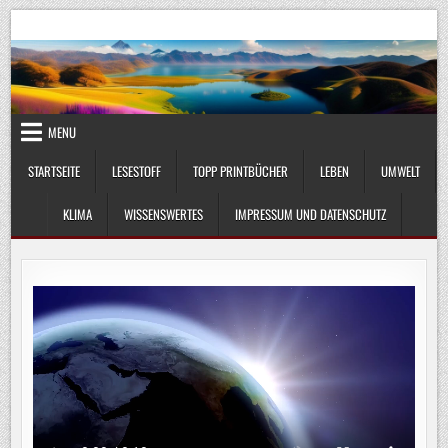
Skip
UmweltKlima.com
Umwelt, Klima und Lebenswissenschaft
to
content
MENU
STARTSEITE
LESESTOFF
TOPP PRINTBÜCHER
LEBEN
UMWELT
KLIMA
WISSENSWERTES
IMPRESSUM UND DATENSCHUTZ