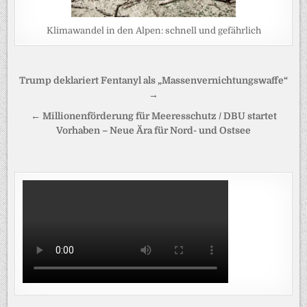
Klimawandel in den Alpen: schnell und gefährlich
Beitragsnavigation
Trump deklariert Fentanyl als „Massenvernichtungswaffe“
→
← Millionenförderung für Meeresschutz / DBU startet
Vorhaben – Neue Ära für Nord- und Ostsee