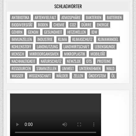
SCHLAGWÖRTER
ANTIBIOTIKA
ARTENVIELFALT
ATMOSPHÄRE
BAKTERIEN
BATTERIEN
BIODIVERSITÄT
BODEN
CHEMIE
CO2
DÜRRE
ENERGIE
GEHIRN
GENOM
GESUNDHEIT
HITZEWELLEN
IDW
IMMUNZELLEN
INDUSTRIE
KLIMA
KLIMASCHUTZ
KLIMAWANDEL
KOHLENSTOFF
LANDNUTZUNG
LANDWIRTSCHAFT
LEBENSKUNDE
MENSCH
MIKROORGANISMEN
MIKROPLASTIK
MOBILITÄT
NACHHALTIGKEIT
NATURSCHUTZ
NEWZS.DE
OTS
PROTEINE
RESSOURCEN
STAMMZELLEN
UMWELT
UNTERNEHMEN
WALD
WASSER
WISSENSCHAFT
WÄLDER
ZELLEN
ÖKOSYSTEM
ÖL