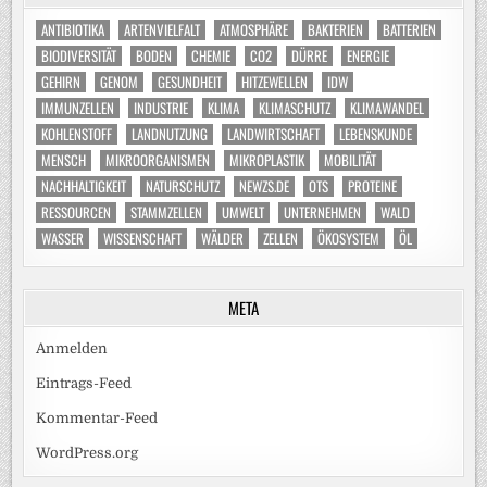
ANTIBIOTIKA
ARTENVIELFALT
ATMOSPHÄRE
BAKTERIEN
BATTERIEN
BIODIVERSITÄT
BODEN
CHEMIE
CO2
DÜRRE
ENERGIE
GEHIRN
GENOM
GESUNDHEIT
HITZEWELLEN
IDW
IMMUNZELLEN
INDUSTRIE
KLIMA
KLIMASCHUTZ
KLIMAWANDEL
KOHLENSTOFF
LANDNUTZUNG
LANDWIRTSCHAFT
LEBENSKUNDE
MENSCH
MIKROORGANISMEN
MIKROPLASTIK
MOBILITÄT
NACHHALTIGKEIT
NATURSCHUTZ
NEWZS.DE
OTS
PROTEINE
RESSOURCEN
STAMMZELLEN
UMWELT
UNTERNEHMEN
WALD
WASSER
WISSENSCHAFT
WÄLDER
ZELLEN
ÖKOSYSTEM
ÖL
META
Anmelden
Eintrags-Feed
Kommentar-Feed
WordPress.org