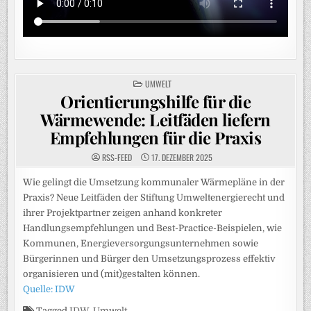
POSTED
UMWELT
IN
Orientierungshilfe für die
Wärmewende: Leitfäden liefern
Empfehlungen für die Praxis
RSS-FEED
17. DEZEMBER 2025
Wie gelingt die Umsetzung kommunaler Wärmepläne in der
Praxis? Neue Leitfäden der Stiftung Umweltenergierecht und
ihrer Projektpartner zeigen anhand konkreter
Handlungsempfehlungen und Best-Practice-Beispielen, wie
Kommunen, Energieversorgungsunternehmen sowie
Bürgerinnen und Bürger den Umsetzungsprozess effektiv
organisieren und (mit)gestalten können.
Quelle: IDW
Tagged
IDW
,
Umwelt