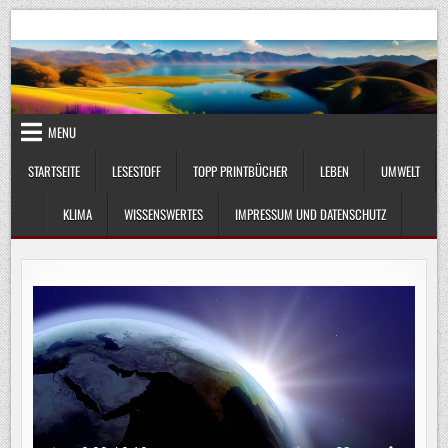
Skip
UmweltKlima.com
Umwelt, Klima und Lebenswissenschaft
to
content
MENU
STARTSEITE
LESESTOFF
TOPP PRINTBÜCHER
LEBEN
UMWELT
KLIMA
WISSENSWERTES
IMPRESSUM UND DATENSCHUTZ