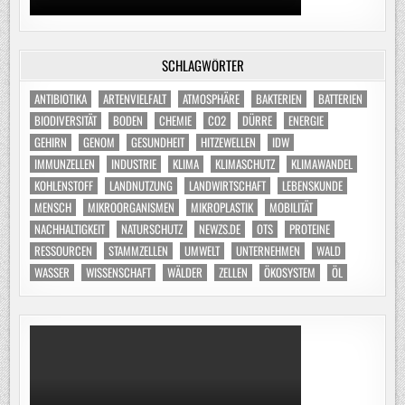
SCHLAGWÖRTER
ANTIBIOTIKA
ARTENVIELFALT
ATMOSPHÄRE
BAKTERIEN
BATTERIEN
BIODIVERSITÄT
BODEN
CHEMIE
CO2
DÜRRE
ENERGIE
GEHIRN
GENOM
GESUNDHEIT
HITZEWELLEN
IDW
IMMUNZELLEN
INDUSTRIE
KLIMA
KLIMASCHUTZ
KLIMAWANDEL
KOHLENSTOFF
LANDNUTZUNG
LANDWIRTSCHAFT
LEBENSKUNDE
MENSCH
MIKROORGANISMEN
MIKROPLASTIK
MOBILITÄT
NACHHALTIGKEIT
NATURSCHUTZ
NEWZS.DE
OTS
PROTEINE
RESSOURCEN
STAMMZELLEN
UMWELT
UNTERNEHMEN
WALD
WASSER
WISSENSCHAFT
WÄLDER
ZELLEN
ÖKOSYSTEM
ÖL