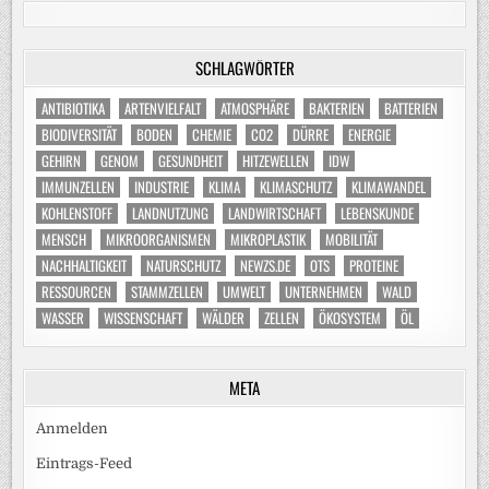
SCHLAGWÖRTER
ANTIBIOTIKA
ARTENVIELFALT
ATMOSPHÄRE
BAKTERIEN
BATTERIEN
BIODIVERSITÄT
BODEN
CHEMIE
CO2
DÜRRE
ENERGIE
GEHIRN
GENOM
GESUNDHEIT
HITZEWELLEN
IDW
IMMUNZELLEN
INDUSTRIE
KLIMA
KLIMASCHUTZ
KLIMAWANDEL
KOHLENSTOFF
LANDNUTZUNG
LANDWIRTSCHAFT
LEBENSKUNDE
MENSCH
MIKROORGANISMEN
MIKROPLASTIK
MOBILITÄT
NACHHALTIGKEIT
NATURSCHUTZ
NEWZS.DE
OTS
PROTEINE
RESSOURCEN
STAMMZELLEN
UMWELT
UNTERNEHMEN
WALD
WASSER
WISSENSCHAFT
WÄLDER
ZELLEN
ÖKOSYSTEM
ÖL
META
Anmelden
Eintrags-Feed