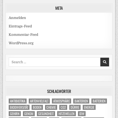
META
Anmelden
Eintrags-Feed
Kommentar-Feed
WordPress.org
Search
for:
SCHLAGWÖRTER
ANTIBIOTIKA
ARTENVIELFALT
ATMOSPHÄRE
BAKTERIEN
BATTERIEN
BIODIVERSITÄT
BODEN
CHEMIE
CO2
DÜRRE
ENERGIE
GEHIRN
GENOM
GESUNDHEIT
HITZEWELLEN
IDW