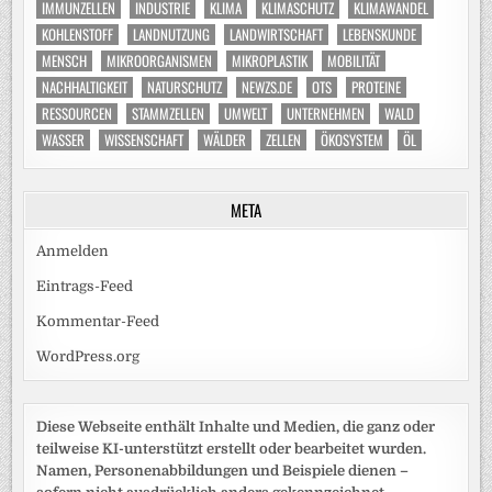
IMMUNZELLEN
INDUSTRIE
KLIMA
KLIMASCHUTZ
KLIMAWANDEL
KOHLENSTOFF
LANDNUTZUNG
LANDWIRTSCHAFT
LEBENSKUNDE
MENSCH
MIKROORGANISMEN
MIKROPLASTIK
MOBILITÄT
NACHHALTIGKEIT
NATURSCHUTZ
NEWZS.DE
OTS
PROTEINE
RESSOURCEN
STAMMZELLEN
UMWELT
UNTERNEHMEN
WALD
WASSER
WISSENSCHAFT
WÄLDER
ZELLEN
ÖKOSYSTEM
ÖL
META
Anmelden
Eintrags-Feed
Kommentar-Feed
WordPress.org
Diese Webseite enthält Inhalte und Medien, die ganz oder
teilweise KI-unterstützt erstellt oder bearbeitet wurden.
Namen, Personenabbildungen und Beispiele dienen –