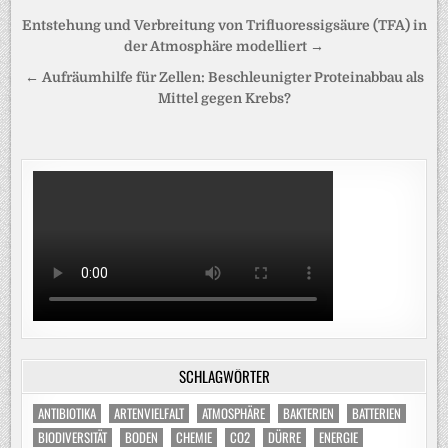
Beitragsnavigation
Entstehung und Verbreitung von Trifluoressigsäure (TFA) in
der Atmosphäre modelliert →
← Aufräumhilfe für Zellen: Beschleunigter Proteinabbau als
Mittel gegen Krebs?
SCHLAGWÖRTER
ANTIBIOTIKA
ARTENVIELFALT
ATMOSPHÄRE
BAKTERIEN
BATTERIEN
BIODIVERSITÄT
BODEN
CHEMIE
CO2
DÜRRE
ENERGIE