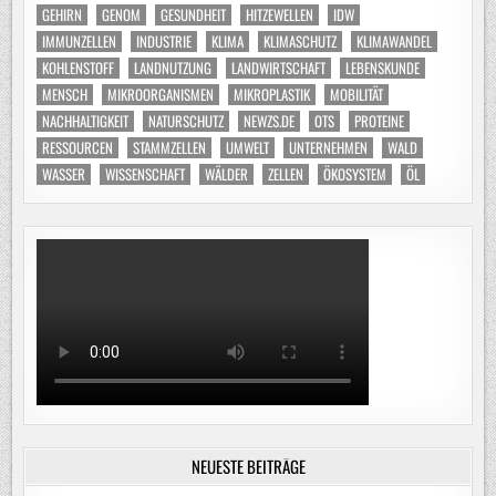
GEHIRN
GENOM
GESUNDHEIT
HITZEWELLEN
IDW
IMMUNZELLEN
INDUSTRIE
KLIMA
KLIMASCHUTZ
KLIMAWANDEL
KOHLENSTOFF
LANDNUTZUNG
LANDWIRTSCHAFT
LEBENSKUNDE
MENSCH
MIKROORGANISMEN
MIKROPLASTIK
MOBILITÄT
NACHHALTIGKEIT
NATURSCHUTZ
NEWZS.DE
OTS
PROTEINE
RESSOURCEN
STAMMZELLEN
UMWELT
UNTERNEHMEN
WALD
WASSER
WISSENSCHAFT
WÄLDER
ZELLEN
ÖKOSYSTEM
ÖL
NEUESTE BEITRÄGE