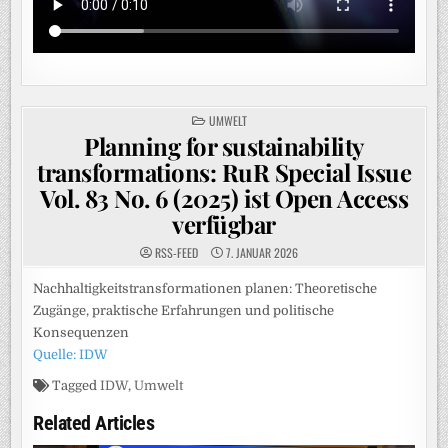
POSTED
UMWELT
IN
Planning for sustainability
transformations: RuR Special Issue
Vol. 83 No. 6 (2025) ist Open Access
verfügbar
RSS-FEED
7. JANUAR 2026
Nachhaltigkeitstransformationen planen: Theoretische
Zugänge, praktische Erfahrungen und politische
Konsequenzen
Quelle: IDW
Tagged
IDW
,
Umwelt
Related Articles