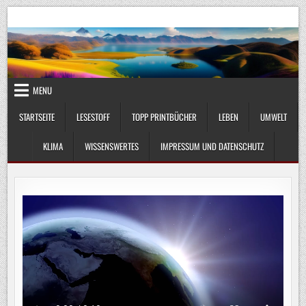
Skip
UmweltKlima.com
Umwelt, Klima und Lebenswissenschaft
to
content
MENU
STARTSEITE
LESESTOFF
TOPP PRINTBÜCHER
LEBEN
UMWELT
KLIMA
WISSENSWERTES
IMPRESSUM UND DATENSCHUTZ