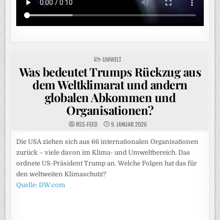
POSTED
UMWELT
IN
Was bedeutet Trumps Rückzug aus
dem Weltklimarat und andern
globalen Abkommen und
Organisationen?
RSS-FEED
9. JANUAR 2026
Die USA ziehen sich aus 66 internationalen Organisationen
zurück – viele davon im Klima- und Umweltbereich. Das
ordnete US-Präsident Trump an. Welche Folgen hat das für
den weltweiten Klimaschutz?
Quelle: DW.com