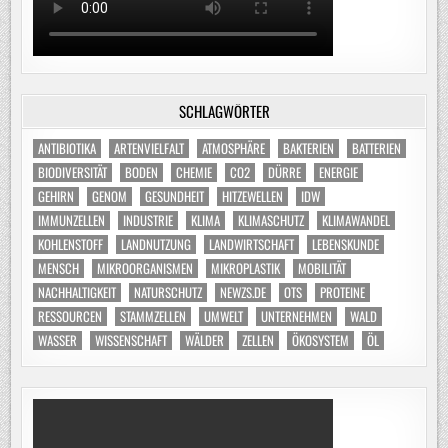
SCHLAGWÖRTER
ANTIBIOTIKA
ARTENVIELFALT
ATMOSPHÄRE
BAKTERIEN
BATTERIEN
BIODIVERSITÄT
BODEN
CHEMIE
CO2
DÜRRE
ENERGIE
GEHIRN
GENOM
GESUNDHEIT
HITZEWELLEN
IDW
IMMUNZELLEN
INDUSTRIE
KLIMA
KLIMASCHUTZ
KLIMAWANDEL
KOHLENSTOFF
LANDNUTZUNG
LANDWIRTSCHAFT
LEBENSKUNDE
MENSCH
MIKROORGANISMEN
MIKROPLASTIK
MOBILITÄT
NACHHALTIGKEIT
NATURSCHUTZ
NEWZS.DE
OTS
PROTEINE
RESSOURCEN
STAMMZELLEN
UMWELT
UNTERNEHMEN
WALD
WASSER
WISSENSCHAFT
WÄLDER
ZELLEN
ÖKOSYSTEM
ÖL