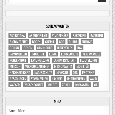
for:
SCHLAGWÖRTER
ANTIBIOTIKA
ARTENVIELFALT
ATMOSPHÄRE
BAKTERIEN
BATTERIEN
BIODIVERSITÄT
BODEN
CHEMIE
CO2
DÜRRE
ENERGIE
GEHIRN
GENOM
GESUNDHEIT
HITZEWELLEN
IDW
IMMUNZELLEN
INDUSTRIE
KLIMA
KLIMASCHUTZ
KLIMAWANDEL
KOHLENSTOFF
LANDNUTZUNG
LANDWIRTSCHAFT
LEBENSKUNDE
MENSCH
MIKROORGANISMEN
MIKROPLASTIK
MOBILITÄT
NACHHALTIGKEIT
NATURSCHUTZ
NEWZS.DE
OTS
PROTEINE
RESSOURCEN
STAMMZELLEN
UMWELT
UNTERNEHMEN
WALD
WASSER
WISSENSCHAFT
WÄLDER
ZELLEN
ÖKOSYSTEM
ÖL
META
Anmelden