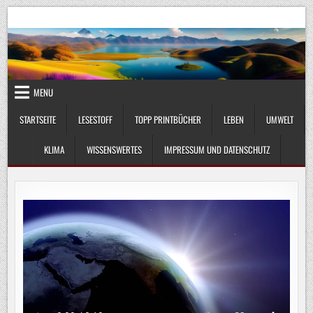
Skip
UmweltKlima.com
Umwelt, Klima und Lebenswissenschaft
to
content
MENU
STARTSEITE
LESESTOFF
TOPP PRINTBÜCHER
LEBEN
UMWELT
KLIMA
WISSENSWERTES
IMPRESSUM UND DATENSCHUTZ