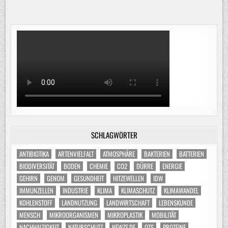
SCHLAGWÖRTER
ANTIBIOTIKA
ARTENVIELFALT
ATMOSPHÄRE
BAKTERIEN
BATTERIEN
BIODIVERSITÄT
BODEN
CHEMIE
CO2
DÜRRE
ENERGIE
GEHIRN
GENOM
GESUNDHEIT
HITZEWELLEN
IDW
IMMUNZELLEN
INDUSTRIE
KLIMA
KLIMASCHUTZ
KLIMAWANDEL
KOHLENSTOFF
LANDNUTZUNG
LANDWIRTSCHAFT
LEBENSKUNDE
MENSCH
MIKROORGANISMEN
MIKROPLASTIK
MOBILITÄT
NACHHALTIGKEIT
NATURSCHUTZ
NEWZS.DE
OTS
PROTEINE