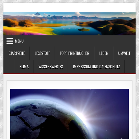
Skip
UmweltKlima.com
Umwelt, Klima und Lebenswissenschaft
to
content
MENU
STARTSEITE
LESESTOFF
TOPP PRINTBÜCHER
LEBEN
UMWELT
KLIMA
WISSENSWERTES
IMPRESSUM UND DATENSCHUTZ