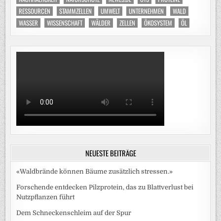
RESSOURCEN
STAMMZELLEN
UMWELT
UNTERNEHMEN
WALD
WASSER
WISSENSCHAFT
WÄLDER
ZELLEN
ÖKOSYSTEM
ÖL
NEUESTE BEITRÄGE
«Waldbrände können Bäume zusätzlich stressen.»
Forschende entdecken Pilzprotein, das zu Blattverlust bei
Nutzpflanzen führt
Dem Schneckenschleim auf der Spur