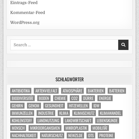
Eintrags-Feed
Kommentar-Feed
WordPress.org
Search
for:
SCHLAGWÖRTER
ANTIBIOTIKA
ARTENVIELFALT
ATMOSPHÄRE
BAKTERIEN
BATTERIEN
BIODIVERSITÄT
BODEN
CHEMIE
CO2
DÜRRE
ENERGIE
GEHIRN
GENOM
GESUNDHEIT
HITZEWELLEN
IDW
IMMUNZELLEN
INDUSTRIE
KLIMA
KLIMASCHUTZ
KLIMAWANDEL
KOHLENSTOFF
LANDNUTZUNG
LANDWIRTSCHAFT
LEBENSKUNDE
MENSCH
MIKROORGANISMEN
MIKROPLASTIK
MOBILITÄT
NACHHALTIGKEIT
NATURSCHUTZ
NEWZS.DE
OTS
PROTEINE