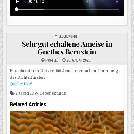
POSTED
LEBENSKUNDE
IN
Sehr gut erhaltene Ameise in
Goethes Bernstein
RSS-FEED
26. JANUAR 2026
Forschende der Universität Jena untersuchen Sammlung
des Dichterfürsten
Quelle: IDW
Tagged
IDW
,
Lebenskunde
Related Articles