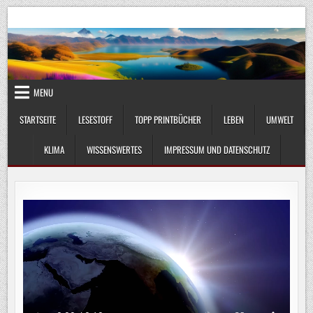
Skip
UmweltKlima.com
Umwelt, Klima und Lebenswissenschaft
to
content
MENU
STARTSEITE
LESESTOFF
TOPP PRINTBÜCHER
LEBEN
UMWELT
KLIMA
WISSENSWERTES
IMPRESSUM UND DATENSCHUTZ