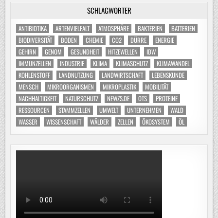
SCHLAGWÖRTER
ANTIBIOTIKA
ARTENVIELFALT
ATMOSPHÄRE
BAKTERIEN
BATTERIEN
BIODIVERSITÄT
BODEN
CHEMIE
CO2
DÜRRE
ENERGIE
GEHIRN
GENOM
GESUNDHEIT
HITZEWELLEN
IDW
IMMUNZELLEN
INDUSTRIE
KLIMA
KLIMASCHUTZ
KLIMAWANDEL
KOHLENSTOFF
LANDNUTZUNG
LANDWIRTSCHAFT
LEBENSKUNDE
MENSCH
MIKROORGANISMEN
MIKROPLASTIK
MOBILITÄT
NACHHALTIGKEIT
NATURSCHUTZ
NEWZS.DE
OTS
PROTEINE
RESSOURCEN
STAMMZELLEN
UMWELT
UNTERNEHMEN
WALD
WASSER
WISSENSCHAFT
WÄLDER
ZELLEN
ÖKOSYSTEM
ÖL