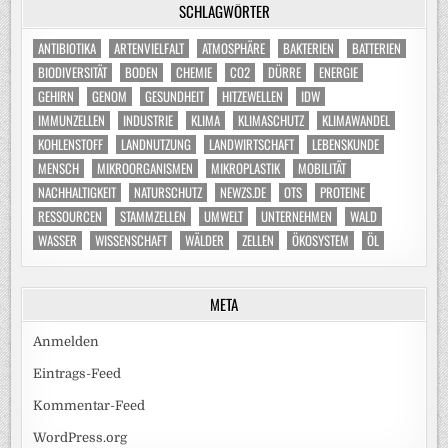
SCHLAGWÖRTER
ANTIBIOTIKA
ARTENVIELFALT
ATMOSPHÄRE
BAKTERIEN
BATTERIEN
BIODIVERSITÄT
BODEN
CHEMIE
CO2
DÜRRE
ENERGIE
GEHIRN
GENOM
GESUNDHEIT
HITZEWELLEN
IDW
IMMUNZELLEN
INDUSTRIE
KLIMA
KLIMASCHUTZ
KLIMAWANDEL
KOHLENSTOFF
LANDNUTZUNG
LANDWIRTSCHAFT
LEBENSKUNDE
MENSCH
MIKROORGANISMEN
MIKROPLASTIK
MOBILITÄT
NACHHALTIGKEIT
NATURSCHUTZ
NEWZS.DE
OTS
PROTEINE
RESSOURCEN
STAMMZELLEN
UMWELT
UNTERNEHMEN
WALD
WASSER
WISSENSCHAFT
WÄLDER
ZELLEN
ÖKOSYSTEM
ÖL
META
Anmelden
Eintrags-Feed
Kommentar-Feed
WordPress.org