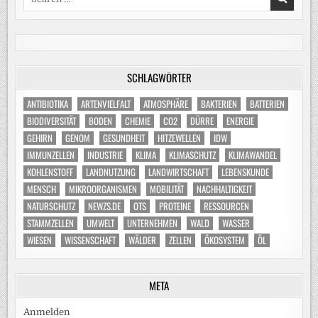
for:
SCHLAGWÖRTER
ANTIBIOTIKA
ARTENVIELFALT
ATMOSPHÄRE
BAKTERIEN
BATTERIEN
BIODIVERSITÄT
BODEN
CHEMIE
CO2
DÜRRE
ENERGIE
GEHIRN
GENOM
GESUNDHEIT
HITZEWELLEN
IDW
IMMUNZELLEN
INDUSTRIE
KLIMA
KLIMASCHUTZ
KLIMAWANDEL
KOHLENSTOFF
LANDNUTZUNG
LANDWIRTSCHAFT
LEBENSKUNDE
MENSCH
MIKROORGANISMEN
MOBILITÄT
NACHHALTIGKEIT
NATURSCHUTZ
NEWZS.DE
OTS
PROTEINE
RESSOURCEN
STAMMZELLEN
UMWELT
UNTERNEHMEN
WALD
WASSER
WIESEN
WISSENSCHAFT
WÄLDER
ZELLEN
ÖKOSYSTEM
ÖL
META
Anmelden