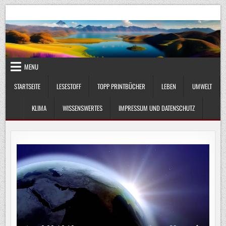
Skip
UmweltKlima.com
Umwelt, Klima und Lebenswissenschaft
to
content
MENU
STARTSEITE
LESESTOFF
TOPP PRINTBÜCHER
LEBEN
UMWELT
KLIMA
WISSENSWERTES
IMPRESSUM UND DATENSCHUTZ