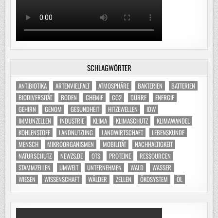
SCHLAGWÖRTER
ANTIBIOTIKA
ARTENVIELFALT
ATMOSPHÄRE
BAKTERIEN
BATTERIEN
BIODIVERSITÄT
BODEN
CHEMIE
CO2
DÜRRE
ENERGIE
GEHIRN
GENOM
GESUNDHEIT
HITZEWELLEN
IDW
IMMUNZELLEN
INDUSTRIE
KLIMA
KLIMASCHUTZ
KLIMAWANDEL
KOHLENSTOFF
LANDNUTZUNG
LANDWIRTSCHAFT
LEBENSKUNDE
MENSCH
MIKROORGANISMEN
MOBILITÄT
NACHHALTIGKEIT
NATURSCHUTZ
NEWZS.DE
OTS
PROTEINE
RESSOURCEN
STAMMZELLEN
UMWELT
UNTERNEHMEN
WALD
WASSER
WIESEN
WISSENSCHAFT
WÄLDER
ZELLEN
ÖKOSYSTEM
ÖL