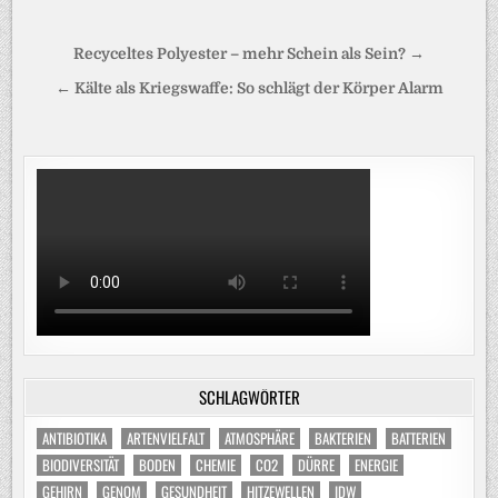
Beitragsnavigation
Recyceltes Polyester – mehr Schein als Sein? →
← Kälte als Kriegswaffe: So schlägt der Körper Alarm
SCHLAGWÖRTER
ANTIBIOTIKA
ARTENVIELFALT
ATMOSPHÄRE
BAKTERIEN
BATTERIEN
BIODIVERSITÄT
BODEN
CHEMIE
CO2
DÜRRE
ENERGIE
GEHIRN
GENOM
GESUNDHEIT
HITZEWELLEN
IDW