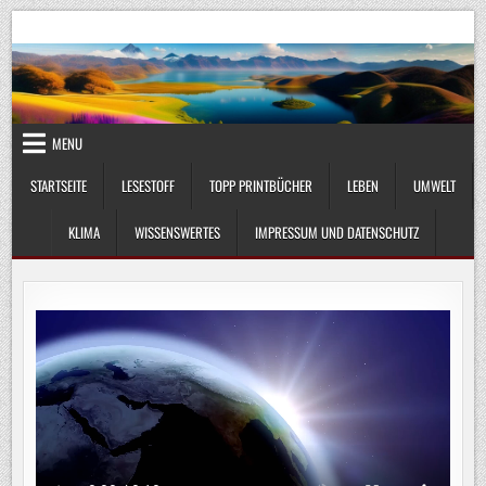
Skip
UmweltKlima.com
Umwelt, Klima und Lebenswissenschaft
to
content
MENU
STARTSEITE
LESESTOFF
TOPP PRINTBÜCHER
LEBEN
UMWELT
KLIMA
WISSENSWERTES
IMPRESSUM UND DATENSCHUTZ