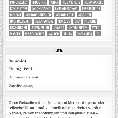
IMMUNZELLEN
INDUSTRIE
KLIMA
KLIMASCHUTZ
KLIMAWANDEL
KOHLENSTOFF
LANDNUTZUNG
LANDWIRTSCHAFT
LEBENSKUNDE
MENSCH
MIKROORGANISMEN
MIKROPLASTIK
MOBILITÄT
NACHHALTIGKEIT
NATURSCHUTZ
NEWZS.DE
OTS
PROTEINE
RESSOURCEN
STAMMZELLEN
UMWELT
UNTERNEHMEN
WALD
WASSER
WISSENSCHAFT
WÄLDER
ZELLEN
ÖKOSYSTEM
ÖL
META
Anmelden
Eintrags-Feed
Kommentar-Feed
WordPress.org
Diese Webseite enthält Inhalte und Medien, die ganz oder
teilweise KI-unterstützt erstellt oder bearbeitet wurden.
Namen, Personenabbildungen und Beispiele dienen –