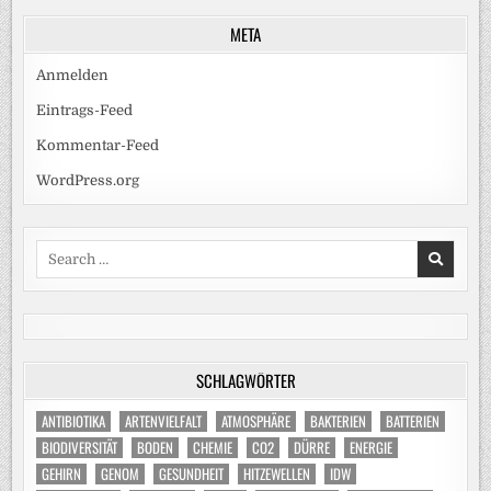
META
Anmelden
Eintrags-Feed
Kommentar-Feed
WordPress.org
Search
for:
SCHLAGWÖRTER
ANTIBIOTIKA
ARTENVIELFALT
ATMOSPHÄRE
BAKTERIEN
BATTERIEN
BIODIVERSITÄT
BODEN
CHEMIE
CO2
DÜRRE
ENERGIE
GEHIRN
GENOM
GESUNDHEIT
HITZEWELLEN
IDW