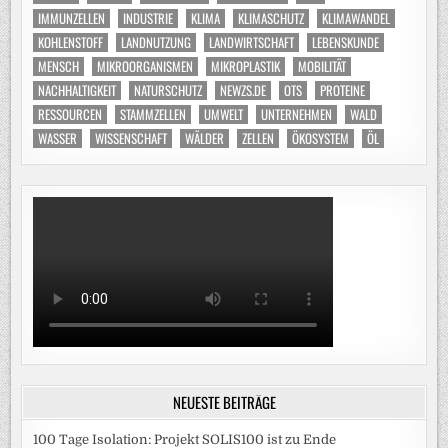
IMMUNZELLEN
INDUSTRIE
KLIMA
KLIMASCHUTZ
KLIMAWANDEL
KOHLENSTOFF
LANDNUTZUNG
LANDWIRTSCHAFT
LEBENSKUNDE
MENSCH
MIKROORGANISMEN
MIKROPLASTIK
MOBILITÄT
NACHHALTIGKEIT
NATURSCHUTZ
NEWZS.DE
OTS
PROTEINE
RESSOURCEN
STAMMZELLEN
UMWELT
UNTERNEHMEN
WALD
WASSER
WISSENSCHAFT
WÄLDER
ZELLEN
ÖKOSYSTEM
ÖL
NEUESTE BEITRÄGE
100 Tage Isolation: Projekt SOLIS100 ist zu Ende