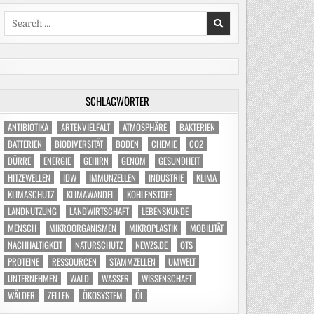
Search
for:
SCHLAGWÖRTER
ANTIBIOTIKA
ARTENVIELFALT
ATMOSPHÄRE
BAKTERIEN
BATTERIEN
BIODIVERSITÄT
BODEN
CHEMIE
CO2
DÜRRE
ENERGIE
GEHIRN
GENOM
GESUNDHEIT
HITZEWELLEN
IDW
IMMUNZELLEN
INDUSTRIE
KLIMA
KLIMASCHUTZ
KLIMAWANDEL
KOHLENSTOFF
LANDNUTZUNG
LANDWIRTSCHAFT
LEBENSKUNDE
MENSCH
MIKROORGANISMEN
MIKROPLASTIK
MOBILITÄT
NACHHALTIGKEIT
NATURSCHUTZ
NEWZS.DE
OTS
PROTEINE
RESSOURCEN
STAMMZELLEN
UMWELT
UNTERNEHMEN
WALD
WASSER
WISSENSCHAFT
WÄLDER
ZELLEN
ÖKOSYSTEM
ÖL