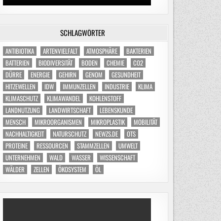
SCHLAGWÖRTER
ANTIBIOTIKA
ARTENVIELFALT
ATMOSPHÄRE
BAKTERIEN
BATTERIEN
BIODIVERSITÄT
BODEN
CHEMIE
CO2
DÜRRE
ENERGIE
GEHIRN
GENOM
GESUNDHEIT
HITZEWELLEN
IDW
IMMUNZELLEN
INDUSTRIE
KLIMA
KLIMASCHUTZ
KLIMAWANDEL
KOHLENSTOFF
LANDNUTZUNG
LANDWIRTSCHAFT
LEBENSKUNDE
MENSCH
MIKROORGANISMEN
MIKROPLASTIK
MOBILITÄT
NACHHALTIGKEIT
NATURSCHUTZ
NEWZS.DE
OTS
PROTEINE
RESSOURCEN
STAMMZELLEN
UMWELT
UNTERNEHMEN
WALD
WASSER
WISSENSCHAFT
WÄLDER
ZELLEN
ÖKOSYSTEM
ÖL