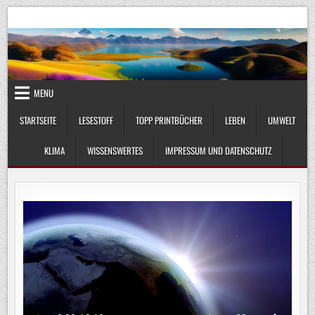
Skip
UmweltKlima.com
Umwelt, Klima und Lebenswissenschaft
to
content
MENU
STARTSEITE
LESESTOFF
TOPP PRINTBÜCHER
LEBEN
UMWELT
KLIMA
WISSENSWERTES
IMPRESSUM UND DATENSCHUTZ