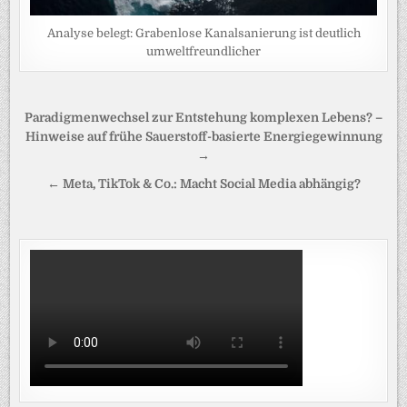
Analyse belegt: Grabenlose Kanalsanierung ist deutlich
umweltfreundlicher
Beitragsnavigation
Paradigmenwechsel zur Entstehung komplexen Lebens? –
Hinweise auf frühe Sauerstoff-basierte Energiegewinnung
→
← Meta, TikTok & Co.: Macht Social Media abhängig?