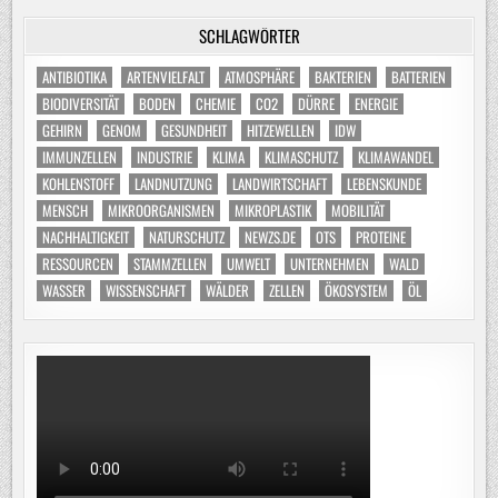
SCHLAGWÖRTER
ANTIBIOTIKA
ARTENVIELFALT
ATMOSPHÄRE
BAKTERIEN
BATTERIEN
BIODIVERSITÄT
BODEN
CHEMIE
CO2
DÜRRE
ENERGIE
GEHIRN
GENOM
GESUNDHEIT
HITZEWELLEN
IDW
IMMUNZELLEN
INDUSTRIE
KLIMA
KLIMASCHUTZ
KLIMAWANDEL
KOHLENSTOFF
LANDNUTZUNG
LANDWIRTSCHAFT
LEBENSKUNDE
MENSCH
MIKROORGANISMEN
MIKROPLASTIK
MOBILITÄT
NACHHALTIGKEIT
NATURSCHUTZ
NEWZS.DE
OTS
PROTEINE
RESSOURCEN
STAMMZELLEN
UMWELT
UNTERNEHMEN
WALD
WASSER
WISSENSCHAFT
WÄLDER
ZELLEN
ÖKOSYSTEM
ÖL