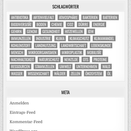
SCHLAGWÖRTER
ANTIBIOTIKA
ARTENVIELFALT
ATMOSPHÄRE
BAKTERIEN
BATTERIEN
BIODIVERSITÄT
BODEN
CHEMIE
CO2
DÜRRE
ENERGIE
GEHIRN
GENOM
GESUNDHEIT
HITZEWELLEN
IDW
IMMUNZELLEN
INDUSTRIE
KLIMA
KLIMASCHUTZ
KLIMAWANDEL
KOHLENSTOFF
LANDNUTZUNG
LANDWIRTSCHAFT
LEBENSKUNDE
MENSCH
MIKROORGANISMEN
MIKROPLASTIK
MOBILITÄT
NACHHALTIGKEIT
NATURSCHUTZ
NEWZS.DE
OTS
PROTEINE
RESSOURCEN
STAMMZELLEN
UMWELT
UNTERNEHMEN
WALD
WASSER
WISSENSCHAFT
WÄLDER
ZELLEN
ÖKOSYSTEM
ÖL
META
Anmelden
Eintrags-Feed
Kommentar-Feed