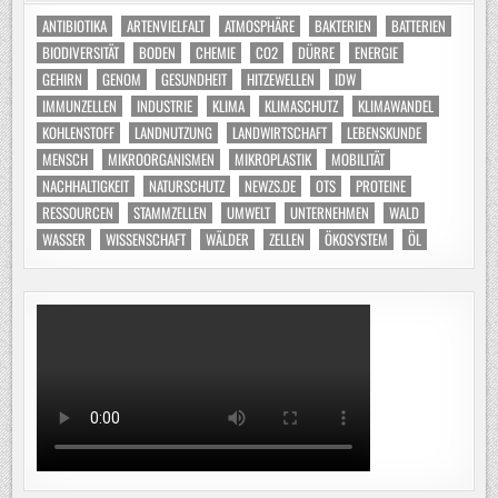
ANTIBIOTIKA
ARTENVIELFALT
ATMOSPHÄRE
BAKTERIEN
BATTERIEN
BIODIVERSITÄT
BODEN
CHEMIE
CO2
DÜRRE
ENERGIE
GEHIRN
GENOM
GESUNDHEIT
HITZEWELLEN
IDW
IMMUNZELLEN
INDUSTRIE
KLIMA
KLIMASCHUTZ
KLIMAWANDEL
KOHLENSTOFF
LANDNUTZUNG
LANDWIRTSCHAFT
LEBENSKUNDE
MENSCH
MIKROORGANISMEN
MIKROPLASTIK
MOBILITÄT
NACHHALTIGKEIT
NATURSCHUTZ
NEWZS.DE
OTS
PROTEINE
RESSOURCEN
STAMMZELLEN
UMWELT
UNTERNEHMEN
WALD
WASSER
WISSENSCHAFT
WÄLDER
ZELLEN
ÖKOSYSTEM
ÖL