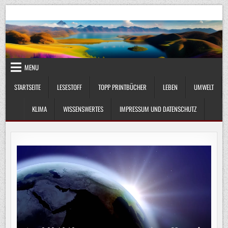
Skip
UmweltKlima.com
Umwelt, Klima und Lebenswissenschaft
to
content
MENU
STARTSEITE
LESESTOFF
TOPP PRINTBÜCHER
LEBEN
UMWELT
KLIMA
WISSENSWERTES
IMPRESSUM UND DATENSCHUTZ