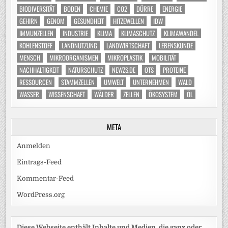
BIODIVERSITÄT
BODEN
CHEMIE
CO2
DÜRRE
ENERGIE
GEHIRN
GENOM
GESUNDHEIT
HITZEWELLEN
IDW
IMMUNZELLEN
INDUSTRIE
KLIMA
KLIMASCHUTZ
KLIMAWANDEL
KOHLENSTOFF
LANDNUTZUNG
LANDWIRTSCHAFT
LEBENSKUNDE
MENSCH
MIKROORGANISMEN
MIKROPLASTIK
MOBILITÄT
NACHHALTIGKEIT
NATURSCHUTZ
NEWZS.DE
OTS
PROTEINE
RESSOURCEN
STAMMZELLEN
UMWELT
UNTERNEHMEN
WALD
WASSER
WISSENSCHAFT
WÄLDER
ZELLEN
ÖKOSYSTEM
ÖL
META
Anmelden
Eintrags-Feed
Kommentar-Feed
WordPress.org
Diese Webseite enthält Inhalte und Medien, die ganz oder