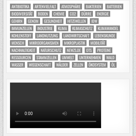
ANTIBIOTIKA
ARTENVIELFALT
ATMOSPHÄRE
BAKTERIEN
BATTERIEN
BIODIVERSITÄT
BODEN
CHEMIE
CO2
DÜRRE
ENERGIE
GEHIRN
GENOM
GESUNDHEIT
HITZEWELLEN
IDW
IMMUNZELLEN
INDUSTRIE
KLIMA
KLIMASCHUTZ
KLIMAWANDEL
KOHLENSTOFF
LANDNUTZUNG
LANDWIRTSCHAFT
LEBENSKUNDE
MENSCH
MIKROORGANISMEN
MIKROPLASTIK
MOBILITÄT
NACHHALTIGKEIT
NATURSCHUTZ
NEWZS.DE
OTS
PROTEINE
RESSOURCEN
STAMMZELLEN
UMWELT
UNTERNEHMEN
WALD
WASSER
WISSENSCHAFT
WÄLDER
ZELLEN
ÖKOSYSTEM
ÖL