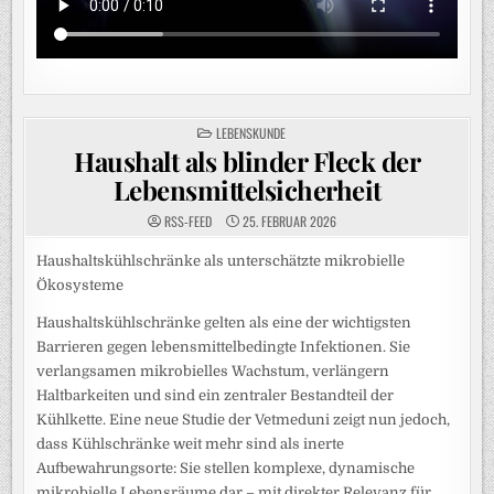
POSTED
LEBENSKUNDE
IN
Haushalt als blinder Fleck der
Lebensmittelsicherheit
RSS-FEED
25. FEBRUAR 2026
Haushaltskühlschränke als unterschätzte mikrobielle
Ökosysteme
Haushaltskühlschränke gelten als eine der wichtigsten
Barrieren gegen lebensmittelbedingte Infektionen. Sie
verlangsamen mikrobielles Wachstum, verlängern
Haltbarkeiten und sind ein zentraler Bestandteil der
Kühlkette. Eine neue Studie der Vetmeduni zeigt nun jedoch,
dass Kühlschränke weit mehr sind als inerte
Aufbewahrungsorte: Sie stellen komplexe, dynamische
mikrobielle Lebensräume dar – mit direkter Relevanz für