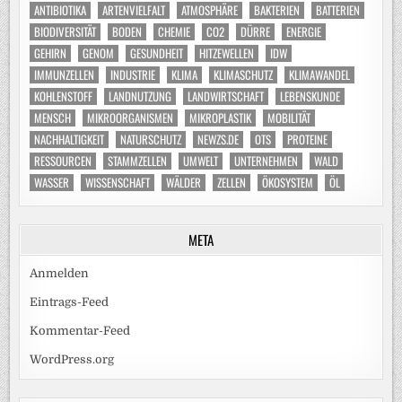
ANTIBIOTIKA
ARTENVIELFALT
ATMOSPHÄRE
BAKTERIEN
BATTERIEN
BIODIVERSITÄT
BODEN
CHEMIE
CO2
DÜRRE
ENERGIE
GEHIRN
GENOM
GESUNDHEIT
HITZEWELLEN
IDW
IMMUNZELLEN
INDUSTRIE
KLIMA
KLIMASCHUTZ
KLIMAWANDEL
KOHLENSTOFF
LANDNUTZUNG
LANDWIRTSCHAFT
LEBENSKUNDE
MENSCH
MIKROORGANISMEN
MIKROPLASTIK
MOBILITÄT
NACHHALTIGKEIT
NATURSCHUTZ
NEWZS.DE
OTS
PROTEINE
RESSOURCEN
STAMMZELLEN
UMWELT
UNTERNEHMEN
WALD
WASSER
WISSENSCHAFT
WÄLDER
ZELLEN
ÖKOSYSTEM
ÖL
META
Anmelden
Eintrags-Feed
Kommentar-Feed
WordPress.org