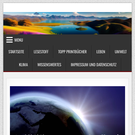
Skip
UmweltKlima.com
Umwelt, Klima und Lebenswissenschaft
to
content
MENU
STARTSEITE
LESESTOFF
TOPP PRINTBÜCHER
LEBEN
UMWELT
KLIMA
WISSENSWERTES
IMPRESSUM UND DATENSCHUTZ