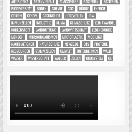
ANTIBIOTIKA
ARTENVIELFALT
ATMOSPHÄRE
BAKTERIEN
BATTERIEN
BIODIVERSITÄT
BODEN
CHEMIE
CO2
DÜRRE
ENERGIE
GEHIRN
GENOM
GESUNDHEIT
HITZEWELLEN
IDW
IMMUNZELLEN
INDUSTRIE
KLIMA
KLIMASCHUTZ
KLIMAWANDEL
KOHLENSTOFF
LANDNUTZUNG
LANDWIRTSCHAFT
LEBENSKUNDE
MENSCH
MIKROORGANISMEN
MIKROPLASTIK
MOBILITÄT
NACHHALTIGKEIT
NATURSCHUTZ
NEWZS.DE
OTS
PROTEINE
RESSOURCEN
STAMMZELLEN
UMWELT
UNTERNEHMEN
WALD
WASSER
WISSENSCHAFT
WÄLDER
ZELLEN
ÖKOSYSTEM
ÖL