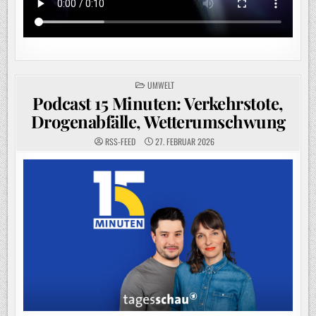
POSTED
UMWELT
IN
Podcast 15 Minuten: Verkehrstote,
Drogenabfälle, Wetterumschwung
RSS-FEED
27. FEBRUAR 2026