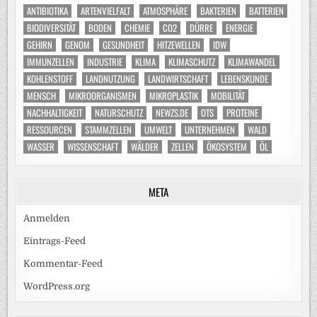
ANTIBIOTIKA
ARTENVIELFALT
ATMOSPHÄRE
BAKTERIEN
BATTERIEN
BIODIVERSITÄT
BODEN
CHEMIE
CO2
DÜRRE
ENERGIE
GEHIRN
GENOM
GESUNDHEIT
HITZEWELLEN
IDW
IMMUNZELLEN
INDUSTRIE
KLIMA
KLIMASCHUTZ
KLIMAWANDEL
KOHLENSTOFF
LANDNUTZUNG
LANDWIRTSCHAFT
LEBENSKUNDE
MENSCH
MIKROORGANISMEN
MIKROPLASTIK
MOBILITÄT
NACHHALTIGKEIT
NATURSCHUTZ
NEWZS.DE
OTS
PROTEINE
RESSOURCEN
STAMMZELLEN
UMWELT
UNTERNEHMEN
WALD
WASSER
WISSENSCHAFT
WÄLDER
ZELLEN
ÖKOSYSTEM
ÖL
META
Anmelden
Eintrags-Feed
Kommentar-Feed
WordPress.org