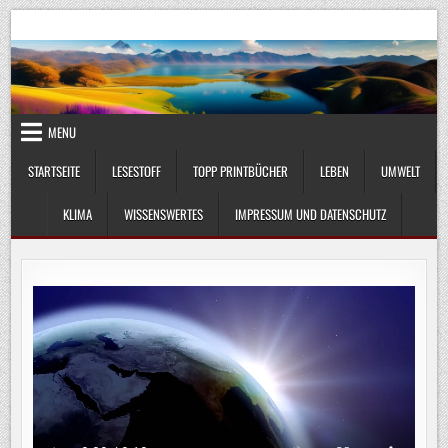
Skip
UmweltKlima.com
Umwelt, Klima und Lebenswissenschaft
to
content
MENU
STARTSEITE
LESESTOFF
TOPP PRINTBÜCHER
LEBEN
UMWELT
KLIMA
WISSENSWERTES
IMPRESSUM UND DATENSCHUTZ