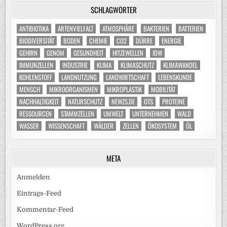
SCHLAGWÖRTER
ANTIBIOTIKA
ARTENVIELFALT
ATMOSPHÄRE
BAKTERIEN
BATTERIEN
BIODIVERSITÄT
BODEN
CHEMIE
CO2
DÜRRE
ENERGIE
GEHIRN
GENOM
GESUNDHEIT
HITZEWELLEN
IDW
IMMUNZELLEN
INDUSTRIE
KLIMA
KLIMASCHUTZ
KLIMAWANDEL
KOHLENSTOFF
LANDNUTZUNG
LANDWIRTSCHAFT
LEBENSKUNDE
MENSCH
MIKROORGANISMEN
MIKROPLASTIK
MOBILITÄT
NACHHALTIGKEIT
NATURSCHUTZ
NEWZS.DE
OTS
PROTEINE
RESSOURCEN
STAMMZELLEN
UMWELT
UNTERNEHMEN
WALD
WASSER
WISSENSCHAFT
WÄLDER
ZELLEN
ÖKOSYSTEM
ÖL
META
Anmelden
Eintrags-Feed
Kommentar-Feed
WordPress.org