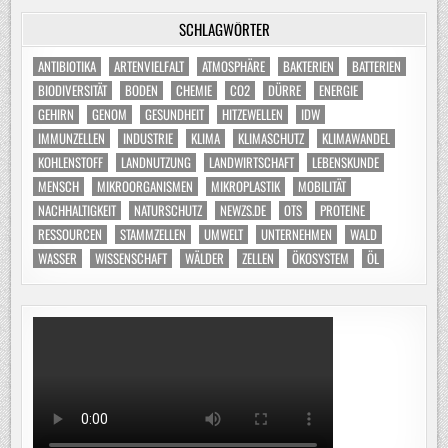
SCHLAGWÖRTER
ANTIBIOTIKA
ARTENVIELFALT
ATMOSPHÄRE
BAKTERIEN
BATTERIEN
BIODIVERSITÄT
BODEN
CHEMIE
CO2
DÜRRE
ENERGIE
GEHIRN
GENOM
GESUNDHEIT
HITZEWELLEN
IDW
IMMUNZELLEN
INDUSTRIE
KLIMA
KLIMASCHUTZ
KLIMAWANDEL
KOHLENSTOFF
LANDNUTZUNG
LANDWIRTSCHAFT
LEBENSKUNDE
MENSCH
MIKROORGANISMEN
MIKROPLASTIK
MOBILITÄT
NACHHALTIGKEIT
NATURSCHUTZ
NEWZS.DE
OTS
PROTEINE
RESSOURCEN
STAMMZELLEN
UMWELT
UNTERNEHMEN
WALD
WASSER
WISSENSCHAFT
WÄLDER
ZELLEN
ÖKOSYSTEM
ÖL