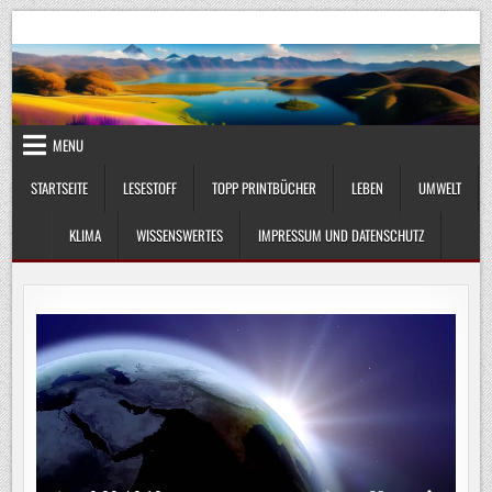
Skip
UmweltKlima.com
Umwelt, Klima und Lebenswissenschaft
to
content
MENU
STARTSEITE
LESESTOFF
TOPP PRINTBÜCHER
LEBEN
UMWELT
KLIMA
WISSENSWERTES
IMPRESSUM UND DATENSCHUTZ