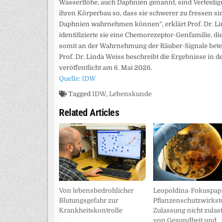
Wasserflöhe, auch Daphnien genannt, sind Verteidig
ihren Körperbau so, dass sie schwerer zu fressen si
Daphnien wahrnehmen können“, erklärt Prof. Dr. L
identifizierte sie eine Chemorezeptor-Genfamilie, d
somit an der Wahrnehmung der Räuber-Signale beteil
Prof. Dr. Linda Weiss beschreibt die Ergebnisse in de
veröffentlicht am 6. Mai 2026.
Quelle: IDW
Tagged
IDW
,
Lebenskunde
Related Articles
Von lebensbedrohlicher
Leopoldina-Fokuspapi
Blutungsgefahr zur
Pflanzenschutzwirksto
Krankheitskontrolle
Zulassung nicht zulas
von Gesundheit und