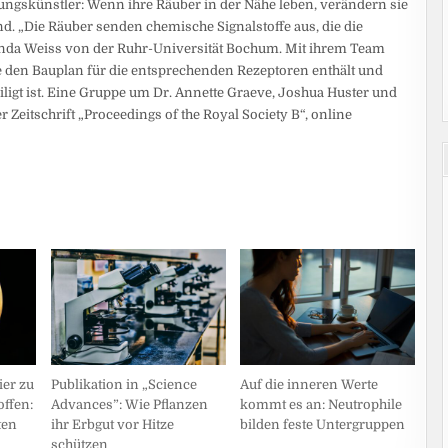
ungskünstler: Wenn ihre Räuber in der Nähe leben, verändern sie
nd. „Die Räuber senden chemische Signalstoffe aus, die die
inda Weiss von der Ruhr-Universität Bochum. Mit ihrem Team
ie den Bauplan für die entsprechenden Rezeptoren enthält und
igt ist. Eine Gruppe um Dr. Annette Graeve, Joshua Huster und
r Zeitschrift „Proceedings of the Royal Society B“, online
er zu
Publikation in „Science
Auf die inneren Werte
ffen:
Advances”: Wie Pflanzen
kommt es an: Neutrophile
ten
ihr Erbgut vor Hitze
bilden feste Untergruppen
schützen