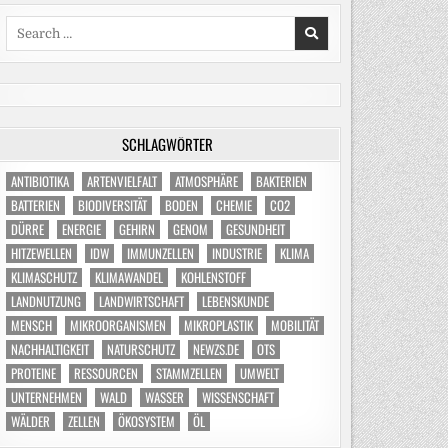
Search
for:
SCHLAGWÖRTER
ANTIBIOTIKA
ARTENVIELFALT
ATMOSPHÄRE
BAKTERIEN
BATTERIEN
BIODIVERSITÄT
BODEN
CHEMIE
CO2
DÜRRE
ENERGIE
GEHIRN
GENOM
GESUNDHEIT
HITZEWELLEN
IDW
IMMUNZELLEN
INDUSTRIE
KLIMA
KLIMASCHUTZ
KLIMAWANDEL
KOHLENSTOFF
LANDNUTZUNG
LANDWIRTSCHAFT
LEBENSKUNDE
MENSCH
MIKROORGANISMEN
MIKROPLASTIK
MOBILITÄT
NACHHALTIGKEIT
NATURSCHUTZ
NEWZS.DE
OTS
PROTEINE
RESSOURCEN
STAMMZELLEN
UMWELT
UNTERNEHMEN
WALD
WASSER
WISSENSCHAFT
WÄLDER
ZELLEN
ÖKOSYSTEM
ÖL