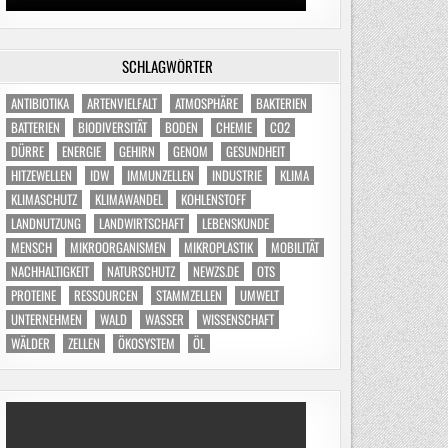
SCHLAGWÖRTER
ANTIBIOTIKA
ARTENVIELFALT
ATMOSPHÄRE
BAKTERIEN
BATTERIEN
BIODIVERSITÄT
BODEN
CHEMIE
CO2
DÜRRE
ENERGIE
GEHIRN
GENOM
GESUNDHEIT
HITZEWELLEN
IDW
IMMUNZELLEN
INDUSTRIE
KLIMA
KLIMASCHUTZ
KLIMAWANDEL
KOHLENSTOFF
LANDNUTZUNG
LANDWIRTSCHAFT
LEBENSKUNDE
MENSCH
MIKROORGANISMEN
MIKROPLASTIK
MOBILITÄT
NACHHALTIGKEIT
NATURSCHUTZ
NEWZS.DE
OTS
PROTEINE
RESSOURCEN
STAMMZELLEN
UMWELT
UNTERNEHMEN
WALD
WASSER
WISSENSCHAFT
WÄLDER
ZELLEN
ÖKOSYSTEM
ÖL