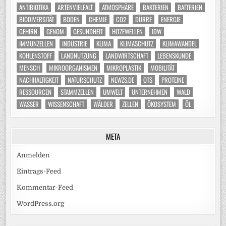
ANTIBIOTIKA
ARTENVIELFALT
ATMOSPHÄRE
BAKTERIEN
BATTERIEN
BIODIVERSITÄT
BODEN
CHEMIE
CO2
DÜRRE
ENERGIE
GEHIRN
GENOM
GESUNDHEIT
HITZEWELLEN
IDW
IMMUNZELLEN
INDUSTRIE
KLIMA
KLIMASCHUTZ
KLIMAWANDEL
KOHLENSTOFF
LANDNUTZUNG
LANDWIRTSCHAFT
LEBENSKUNDE
MENSCH
MIKROORGANISMEN
MIKROPLASTIK
MOBILITÄT
NACHHALTIGKEIT
NATURSCHUTZ
NEWZS.DE
OTS
PROTEINE
RESSOURCEN
STAMMZELLEN
UMWELT
UNTERNEHMEN
WALD
WASSER
WISSENSCHAFT
WÄLDER
ZELLEN
ÖKOSYSTEM
ÖL
META
Anmelden
Eintrags-Feed
Kommentar-Feed
WordPress.org