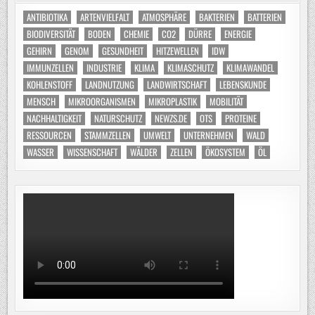
ANTIBIOTIKA
ARTENVIELFALT
ATMOSPHÄRE
BAKTERIEN
BATTERIEN
BIODIVERSITÄT
BODEN
CHEMIE
CO2
DÜRRE
ENERGIE
GEHIRN
GENOM
GESUNDHEIT
HITZEWELLEN
IDW
IMMUNZELLEN
INDUSTRIE
KLIMA
KLIMASCHUTZ
KLIMAWANDEL
KOHLENSTOFF
LANDNUTZUNG
LANDWIRTSCHAFT
LEBENSKUNDE
MENSCH
MIKROORGANISMEN
MIKROPLASTIK
MOBILITÄT
NACHHALTIGKEIT
NATURSCHUTZ
NEWZS.DE
OTS
PROTEINE
RESSOURCEN
STAMMZELLEN
UMWELT
UNTERNEHMEN
WALD
WASSER
WISSENSCHAFT
WÄLDER
ZELLEN
ÖKOSYSTEM
ÖL