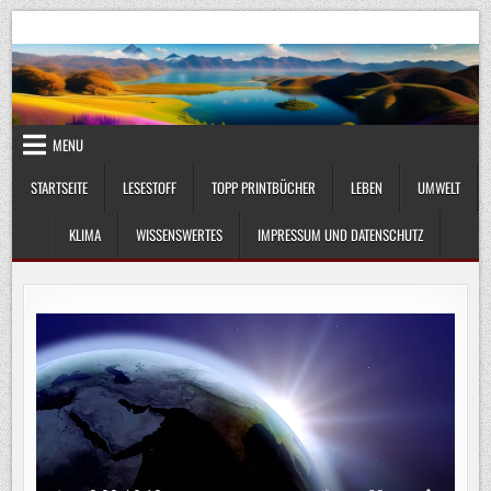
Skip
UmweltKlima.com
Umwelt, Klima und Lebenswissenschaft
to
content
MENU
STARTSEITE
LESESTOFF
TOPP PRINTBÜCHER
LEBEN
UMWELT
KLIMA
WISSENSWERTES
IMPRESSUM UND DATENSCHUTZ