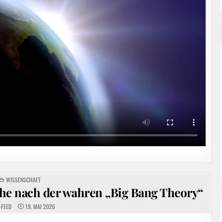
POSTED
WISSENSCHAFT
IN
che nach der wahren „Big Bang Theory“
-FEED
19. MAI 2026