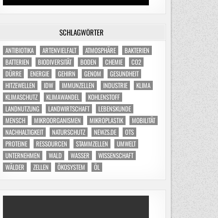
SCHLAGWÖRTER
ANTIBIOTIKA
ARTENVIELFALT
ATMOSPHÄRE
BAKTERIEN
BATTERIEN
BIODIVERSITÄT
BODEN
CHEMIE
CO2
DÜRRE
ENERGIE
GEHIRN
GENOM
GESUNDHEIT
HITZEWELLEN
IDW
IMMUNZELLEN
INDUSTRIE
KLIMA
KLIMASCHUTZ
KLIMAWANDEL
KOHLENSTOFF
LANDNUTZUNG
LANDWIRTSCHAFT
LEBENSKUNDE
MENSCH
MIKROORGANISMEN
MIKROPLASTIK
MOBILITÄT
NACHHALTIGKEIT
NATURSCHUTZ
NEWZS.DE
OTS
PROTEINE
RESSOURCEN
STAMMZELLEN
UMWELT
UNTERNEHMEN
WALD
WASSER
WISSENSCHAFT
WÄLDER
ZELLEN
ÖKOSYSTEM
ÖL