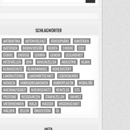
for:
SCHLAGWÖRTER
ANTIBIOTIKA
ARTENVIELFALT
ATMOSPHÄRE
BAKTERIEN
BATTERIEN
BIODIVERSITÄT
BODEN
CHEMIE
CO2
DÜRRE
ENERGIE
GEHIRN
GENOM
GESUNDHEIT
HITZEWELLEN
IDW
IMMUNZELLEN
INDUSTRIE
KLIMA
KLIMASCHUTZ
KLIMAWANDEL
KOHLENSTOFF
LANDNUTZUNG
LANDWIRTSCHAFT
LEBENSKUNDE
MENSCH
MIKROORGANISMEN
MIKROPLASTIK
MOBILITÄT
NACHHALTIGKEIT
NATURSCHUTZ
NEWZS.DE
OTS
PROTEINE
RESSOURCEN
STAMMZELLEN
UMWELT
UNTERNEHMEN
WALD
WASSER
WISSENSCHAFT
WÄLDER
ZELLEN
ÖKOSYSTEM
ÖL
META