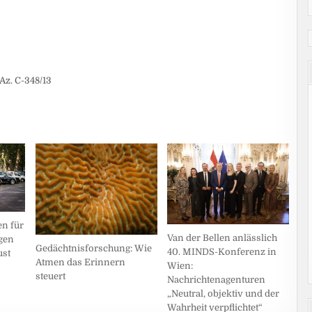
Az. C-348/13
en für
Van der Bellen anlässlich
egen
Gedächtnisforschung: Wie
40. MINDS-Konferenz in
ust
Atmen das Erinnern
Wien:
steuert
Nachrichtenagenturen
„Neutral, objektiv und der
Wahrheit verpflichtet“