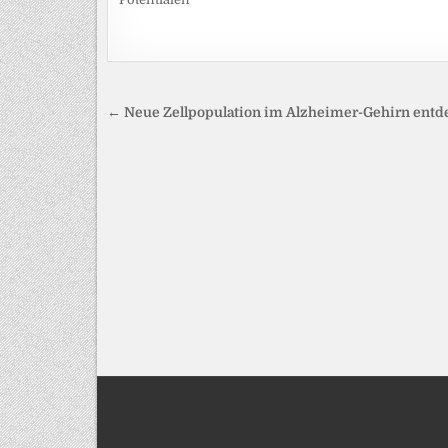
Beitragsnavigation
← Neue Zellpopulation im Alzheimer-Gehirn entd