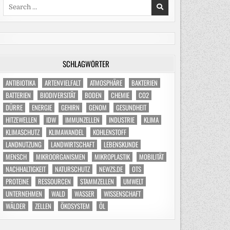
Search
for:
SCHLAGWÖRTER
ANTIBIOTIKA
ARTENVIELFALT
ATMOSPHÄRE
BAKTERIEN
BATTERIEN
BIODIVERSITÄT
BODEN
CHEMIE
CO2
DÜRRE
ENERGIE
GEHIRN
GENOM
GESUNDHEIT
HITZEWELLEN
IDW
IMMUNZELLEN
INDUSTRIE
KLIMA
KLIMASCHUTZ
KLIMAWANDEL
KOHLENSTOFF
LANDNUTZUNG
LANDWIRTSCHAFT
LEBENSKUNDE
MENSCH
MIKROORGANISMEN
MIKROPLASTIK
MOBILITÄT
NACHHALTIGKEIT
NATURSCHUTZ
NEWZS.DE
OTS
PROTEINE
RESSOURCEN
STAMMZELLEN
UMWELT
UNTERNEHMEN
WALD
WASSER
WISSENSCHAFT
WÄLDER
ZELLEN
ÖKOSYSTEM
ÖL