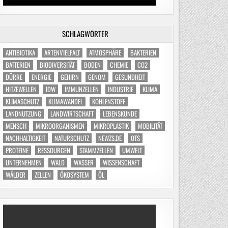
SCHLAGWÖRTER
ANTIBIOTIKA
ARTENVIELFALT
ATMOSPHÄRE
BAKTERIEN
BATTERIEN
BIODIVERSITÄT
BODEN
CHEMIE
CO2
DÜRRE
ENERGIE
GEHIRN
GENOM
GESUNDHEIT
HITZEWELLEN
IDW
IMMUNZELLEN
INDUSTRIE
KLIMA
KLIMASCHUTZ
KLIMAWANDEL
KOHLENSTOFF
LANDNUTZUNG
LANDWIRTSCHAFT
LEBENSKUNDE
MENSCH
MIKROORGANISMEN
MIKROPLASTIK
MOBILITÄT
NACHHALTIGKEIT
NATURSCHUTZ
NEWZS.DE
OTS
PROTEINE
RESSOURCEN
STAMMZELLEN
UMWELT
UNTERNEHMEN
WALD
WASSER
WISSENSCHAFT
WÄLDER
ZELLEN
ÖKOSYSTEM
ÖL