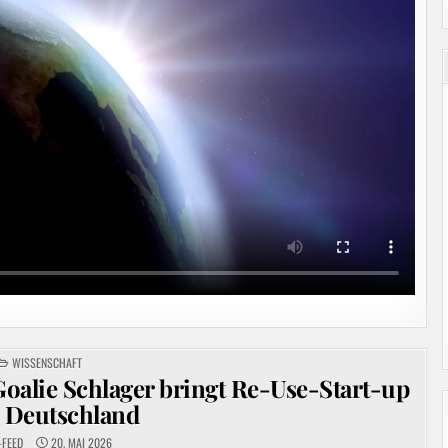
POSTED
WISSENSCHAFT
IN
alie Schlager bringt Re-Use-Start-up
 Deutschland
-FEED
20. MAI 2026