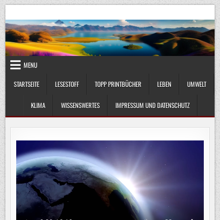
Skip
UmweltKlima.com
Umwelt, Klima und Lebenswissenschaft
to
content
MENU
STARTSEITE
LESESTOFF
TOPP PRINTBÜCHER
LEBEN
UMWELT
KLIMA
WISSENSWERTES
IMPRESSUM UND DATENSCHUTZ