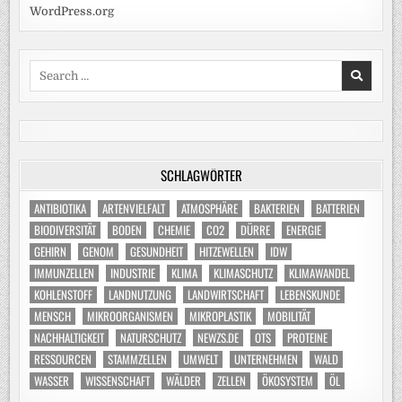
WordPress.org
Search
for:
SCHLAGWÖRTER
ANTIBIOTIKA
ARTENVIELFALT
ATMOSPHÄRE
BAKTERIEN
BATTERIEN
BIODIVERSITÄT
BODEN
CHEMIE
CO2
DÜRRE
ENERGIE
GEHIRN
GENOM
GESUNDHEIT
HITZEWELLEN
IDW
IMMUNZELLEN
INDUSTRIE
KLIMA
KLIMASCHUTZ
KLIMAWANDEL
KOHLENSTOFF
LANDNUTZUNG
LANDWIRTSCHAFT
LEBENSKUNDE
MENSCH
MIKROORGANISMEN
MIKROPLASTIK
MOBILITÄT
NACHHALTIGKEIT
NATURSCHUTZ
NEWZS.DE
OTS
PROTEINE
RESSOURCEN
STAMMZELLEN
UMWELT
UNTERNEHMEN
WALD
WASSER
WISSENSCHAFT
WÄLDER
ZELLEN
ÖKOSYSTEM
ÖL