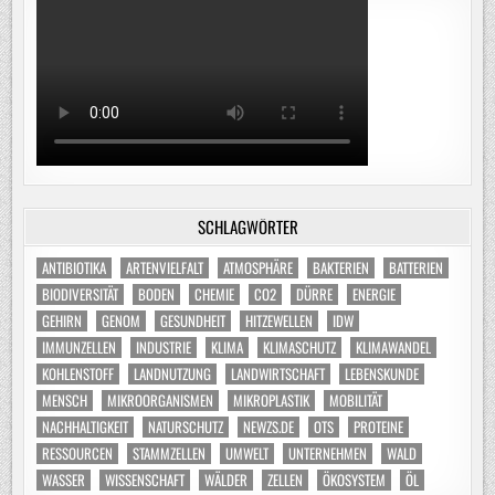
SCHLAGWÖRTER
ANTIBIOTIKA
ARTENVIELFALT
ATMOSPHÄRE
BAKTERIEN
BATTERIEN
BIODIVERSITÄT
BODEN
CHEMIE
CO2
DÜRRE
ENERGIE
GEHIRN
GENOM
GESUNDHEIT
HITZEWELLEN
IDW
IMMUNZELLEN
INDUSTRIE
KLIMA
KLIMASCHUTZ
KLIMAWANDEL
KOHLENSTOFF
LANDNUTZUNG
LANDWIRTSCHAFT
LEBENSKUNDE
MENSCH
MIKROORGANISMEN
MIKROPLASTIK
MOBILITÄT
NACHHALTIGKEIT
NATURSCHUTZ
NEWZS.DE
OTS
PROTEINE
RESSOURCEN
STAMMZELLEN
UMWELT
UNTERNEHMEN
WALD
WASSER
WISSENSCHAFT
WÄLDER
ZELLEN
ÖKOSYSTEM
ÖL