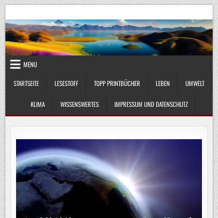
Skip
UmweltKlima.com
Umwelt, Klima und Lebenswissenschaft
to
content
MENU
STARTSEITE
LESESTOFF
TOPP PRINTBÜCHER
LEBEN
UMWELT
KLIMA
WISSENSWERTES
IMPRESSUM UND DATENSCHUTZ