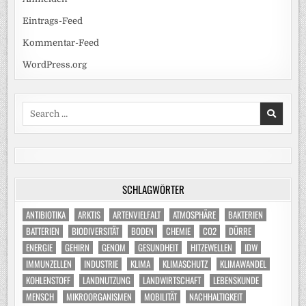
Eintrags-Feed
Kommentar-Feed
WordPress.org
Search
for:
SCHLAGWÖRTER
ANTIBIOTIKA
ARKTIS
ARTENVIELFALT
ATMOSPHÄRE
BAKTERIEN
BATTERIEN
BIODIVERSITÄT
BODEN
CHEMIE
CO2
DÜRRE
ENERGIE
GEHIRN
GENOM
GESUNDHEIT
HITZEWELLEN
IDW
IMMUNZELLEN
INDUSTRIE
KLIMA
KLIMASCHUTZ
KLIMAWANDEL
KOHLENSTOFF
LANDNUTZUNG
LANDWIRTSCHAFT
LEBENSKUNDE
MENSCH
MIKROORGANISMEN
MOBILITÄT
NACHHALTIGKEIT