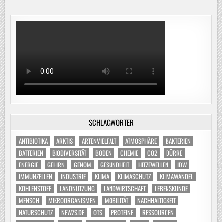
SCHLAGWÖRTER
ANTIBIOTIKA
ARKTIS
ARTENVIELFALT
ATMOSPHÄRE
BAKTERIEN
BATTERIEN
BIODIVERSITÄT
BODEN
CHEMIE
CO2
DÜRRE
ENERGIE
GEHIRN
GENOM
GESUNDHEIT
HITZEWELLEN
IDW
IMMUNZELLEN
INDUSTRIE
KLIMA
KLIMASCHUTZ
KLIMAWANDEL
KOHLENSTOFF
LANDNUTZUNG
LANDWIRTSCHAFT
LEBENSKUNDE
MENSCH
MIKROORGANISMEN
MOBILITÄT
NACHHALTIGKEIT
NATURSCHUTZ
NEWZS.DE
OTS
PROTEINE
RESSOURCEN