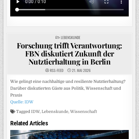
POSTED
LEBENSKUNDE
IN
Forschung trifft Verantwortung:
FBN diskutiert Zukunft der
Nutztierhaltung in Berlin
RSS-FEED
21. MAI 2026
Wie gelingt eine nachhaltige und resiliente Nutztierhaltung?
Darüber diskutierten Gäste aus Politik, Wissenschaft und
Praxis
Quelle: IDW
Tagged
IDW
,
Lebenskunde
,
Wissenschaft
Related Articles