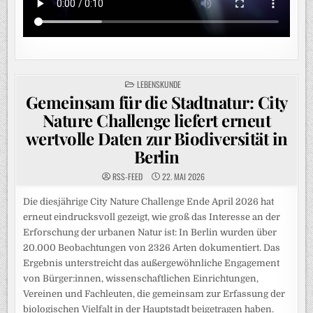
POSTED
LEBENSKUNDE
IN
Gemeinsam für die Stadtnatur: City
Nature Challenge liefert erneut
wertvolle Daten zur Biodiversität in
Berlin
RSS-FEED
22. MAI 2026
Die diesjährige City Nature Challenge Ende April 2026 hat
erneut eindrucksvoll gezeigt, wie groß das Interesse an der
Erforschung der urbanen Natur ist: In Berlin wurden über
20.000 Beobachtungen von 2326 Arten dokumentiert. Das
Ergebnis unterstreicht das außergewöhnliche Engagement
von Bürger:innen, wissenschaftlichen Einrichtungen,
Vereinen und Fachleuten, die gemeinsam zur Erfassung der
biologischen Vielfalt in der Hauptstadt beigetragen haben.