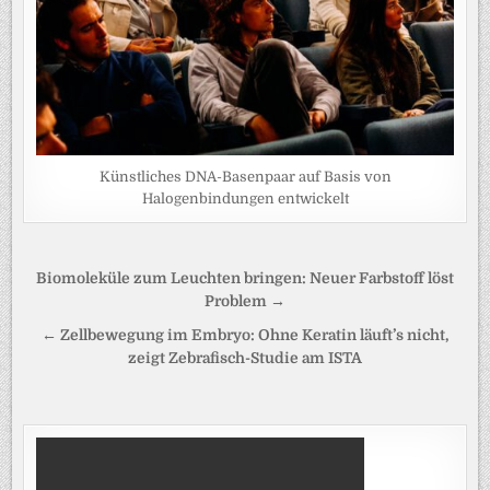
Künstliches DNA-Basenpaar auf Basis von
Halogenbindungen entwickelt
Beitragsnavigation
Biomoleküle zum Leuchten bringen: Neuer Farbstoff löst
Problem →
← Zellbewegung im Embryo: Ohne Keratin läuft’s nicht,
zeigt Zebrafisch-Studie am ISTA