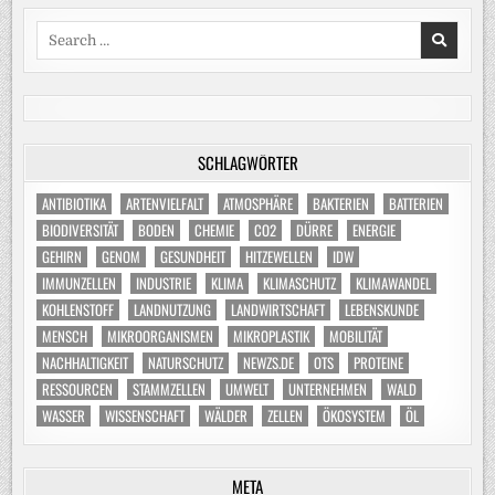
Search
for:
SCHLAGWÖRTER
ANTIBIOTIKA
ARTENVIELFALT
ATMOSPHÄRE
BAKTERIEN
BATTERIEN
BIODIVERSITÄT
BODEN
CHEMIE
CO2
DÜRRE
ENERGIE
GEHIRN
GENOM
GESUNDHEIT
HITZEWELLEN
IDW
IMMUNZELLEN
INDUSTRIE
KLIMA
KLIMASCHUTZ
KLIMAWANDEL
KOHLENSTOFF
LANDNUTZUNG
LANDWIRTSCHAFT
LEBENSKUNDE
MENSCH
MIKROORGANISMEN
MIKROPLASTIK
MOBILITÄT
NACHHALTIGKEIT
NATURSCHUTZ
NEWZS.DE
OTS
PROTEINE
RESSOURCEN
STAMMZELLEN
UMWELT
UNTERNEHMEN
WALD
WASSER
WISSENSCHAFT
WÄLDER
ZELLEN
ÖKOSYSTEM
ÖL
META