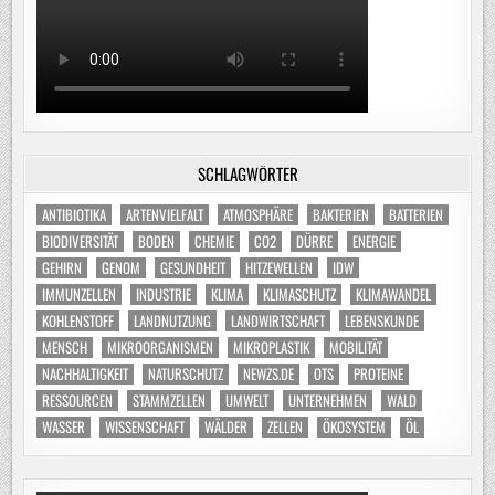
SCHLAGWÖRTER
ANTIBIOTIKA
ARTENVIELFALT
ATMOSPHÄRE
BAKTERIEN
BATTERIEN
BIODIVERSITÄT
BODEN
CHEMIE
CO2
DÜRRE
ENERGIE
GEHIRN
GENOM
GESUNDHEIT
HITZEWELLEN
IDW
IMMUNZELLEN
INDUSTRIE
KLIMA
KLIMASCHUTZ
KLIMAWANDEL
KOHLENSTOFF
LANDNUTZUNG
LANDWIRTSCHAFT
LEBENSKUNDE
MENSCH
MIKROORGANISMEN
MIKROPLASTIK
MOBILITÄT
NACHHALTIGKEIT
NATURSCHUTZ
NEWZS.DE
OTS
PROTEINE
RESSOURCEN
STAMMZELLEN
UMWELT
UNTERNEHMEN
WALD
WASSER
WISSENSCHAFT
WÄLDER
ZELLEN
ÖKOSYSTEM
ÖL