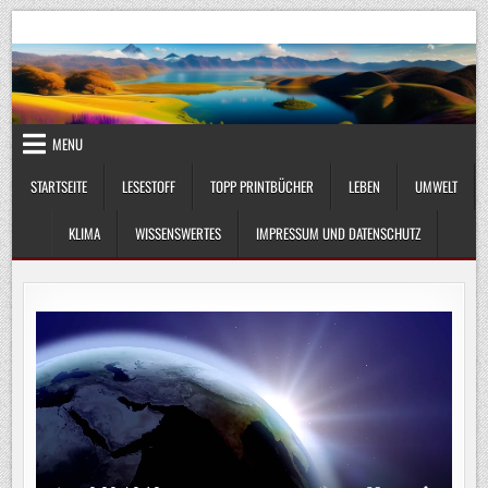
Skip
UmweltKlima.com
Umwelt, Klima und Lebenswissenschaft
to
content
MENU
STARTSEITE
LESESTOFF
TOPP PRINTBÜCHER
LEBEN
UMWELT
KLIMA
WISSENSWERTES
IMPRESSUM UND DATENSCHUTZ