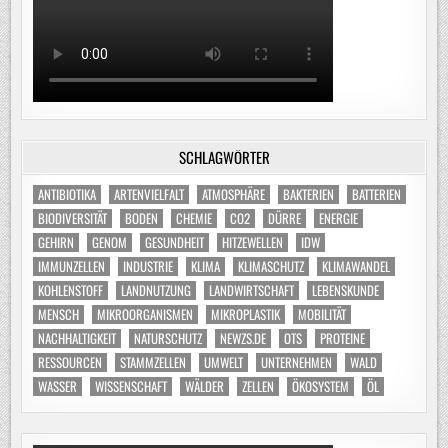
SCHLAGWÖRTER
ANTIBIOTIKA
ARTENVIELFALT
ATMOSPHÄRE
BAKTERIEN
BATTERIEN
BIODIVERSITÄT
BODEN
CHEMIE
CO2
DÜRRE
ENERGIE
GEHIRN
GENOM
GESUNDHEIT
HITZEWELLEN
IDW
IMMUNZELLEN
INDUSTRIE
KLIMA
KLIMASCHUTZ
KLIMAWANDEL
KOHLENSTOFF
LANDNUTZUNG
LANDWIRTSCHAFT
LEBENSKUNDE
MENSCH
MIKROORGANISMEN
MIKROPLASTIK
MOBILITÄT
NACHHALTIGKEIT
NATURSCHUTZ
NEWZS.DE
OTS
PROTEINE
RESSOURCEN
STAMMZELLEN
UMWELT
UNTERNEHMEN
WALD
WASSER
WISSENSCHAFT
WÄLDER
ZELLEN
ÖKOSYSTEM
ÖL