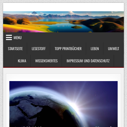
Skip
UmweltKlima.com
Umwelt, Klima und Lebenswissenschaft
to
content
MENU
STARTSEITE
LESESTOFF
TOPP PRINTBÜCHER
LEBEN
UMWELT
KLIMA
WISSENSWERTES
IMPRESSUM UND DATENSCHUTZ