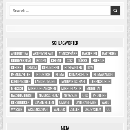
Search
for:
SCHLAGWÖRTER
ANTIBIOTIKA
ARTENVIELFALT
ATMOSPHÄRE
BAKTERIEN
BATTERIEN
BIODIVERSITÄT
BODEN
CHEMIE
CO2
DÜRRE
ENERGIE
GEHIRN
GENOM
GESUNDHEIT
HITZEWELLEN
IDW
IMMUNZELLEN
INDUSTRIE
KLIMA
KLIMASCHUTZ
KLIMAWANDEL
KOHLENSTOFF
LANDNUTZUNG
LANDWIRTSCHAFT
LEBENSKUNDE
MENSCH
MIKROORGANISMEN
MIKROPLASTIK
MOBILITÄT
NACHHALTIGKEIT
NATURSCHUTZ
NEWZS.DE
OTS
PROTEINE
RESSOURCEN
STAMMZELLEN
UMWELT
UNTERNEHMEN
WALD
WASSER
WISSENSCHAFT
WÄLDER
ZELLEN
ÖKOSYSTEM
ÖL
META