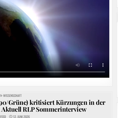
POSTED
WISSENSCHAFT
IN
90/Grüne) kritisiert Kürzungen in der
 Aktuell RLP Sommerinterview
-FEED
12. JUNI 2026