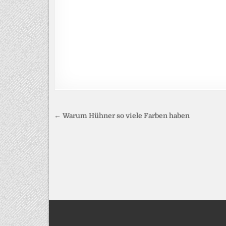
Beitragsnavigation
← Warum Hühner so viele Farben haben