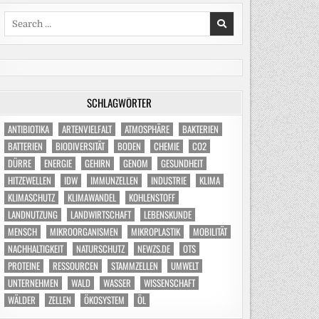
Search
for:
SCHLAGWÖRTER
ANTIBIOTIKA
ARTENVIELFALT
ATMOSPHÄRE
BAKTERIEN
BATTERIEN
BIODIVERSITÄT
BODEN
CHEMIE
CO2
DÜRRE
ENERGIE
GEHIRN
GENOM
GESUNDHEIT
HITZEWELLEN
IDW
IMMUNZELLEN
INDUSTRIE
KLIMA
KLIMASCHUTZ
KLIMAWANDEL
KOHLENSTOFF
LANDNUTZUNG
LANDWIRTSCHAFT
LEBENSKUNDE
MENSCH
MIKROORGANISMEN
MIKROPLASTIK
MOBILITÄT
NACHHALTIGKEIT
NATURSCHUTZ
NEWZS.DE
OTS
PROTEINE
RESSOURCEN
STAMMZELLEN
UMWELT
UNTERNEHMEN
WALD
WASSER
WISSENSCHAFT
WÄLDER
ZELLEN
ÖKOSYSTEM
ÖL