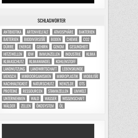
SCHLAGWÖRTER
ANTIBIOTIKA
ARTENVIELFALT
ATMOSPHÄRE
BAKTERIEN
BATTERIEN
BIODIVERSITÄT
BODEN
CHEMIE
CO2
DÜRRE
ENERGIE
GEHIRN
GENOM
GESUNDHEIT
HITZEWELLEN
IDW
IMMUNZELLEN
INDUSTRIE
KLIMA
KLIMASCHUTZ
KLIMAWANDEL
KOHLENSTOFF
LANDNUTZUNG
LANDWIRTSCHAFT
LEBENSKUNDE
MENSCH
MIKROORGANISMEN
MIKROPLASTIK
MOBILITÄT
NACHHALTIGKEIT
NATURSCHUTZ
NEWZS.DE
OTS
PROTEINE
RESSOURCEN
STAMMZELLEN
UMWELT
UNTERNEHMEN
WALD
WASSER
WISSENSCHAFT
WÄLDER
ZELLEN
ÖKOSYSTEM
ÖL