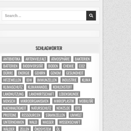
Search
for:
SCHLAGWÖRTER
ANTIBIOTIKA
ARTENVIELFALT
ATMOSPHÄRE
BAKTERIEN
BATTERIEN
BIODIVERSITÄT
BODEN
CHEMIE
CO2
DÜRRE
ENERGIE
GEHIRN
GENOM
GESUNDHEIT
HITZEWELLEN
IDW
IMMUNZELLEN
INDUSTRIE
KLIMA
KLIMASCHUTZ
KLIMAWANDEL
KOHLENSTOFF
LANDNUTZUNG
LANDWIRTSCHAFT
LEBENSKUNDE
MENSCH
MIKROORGANISMEN
MIKROPLASTIK
MOBILITÄT
NACHHALTIGKEIT
NATURSCHUTZ
NEWZS.DE
OTS
PROTEINE
RESSOURCEN
STAMMZELLEN
UMWELT
UNTERNEHMEN
WALD
WASSER
WISSENSCHAFT
WÄLDER
ZELLEN
ÖKOSYSTEM
ÖL