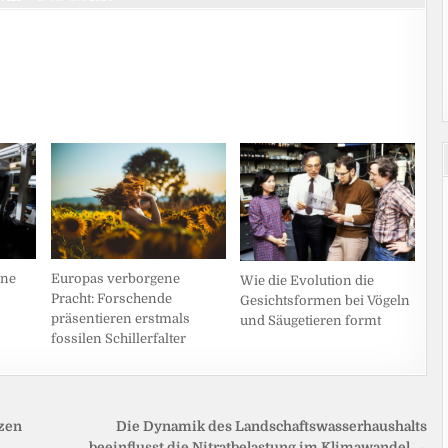
ine
Europas verborgene
Wie die Evolution die
Pracht: Forschende
Gesichtsformen bei Vögeln
präsentieren erstmals
und Säugetieren formt
fossilen Schillerfalter
zen
Die Dynamik des Landschaftswasserhaushalts
beeinflusst die Nitratbelastung im Klimawandel →