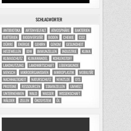
SCHLAGWÖRTER
ANTIBIOTIKA
ARTENVIELFALT
ATMOSPHÄRE
BAKTERIEN
BATTERIEN
BIODIVERSITÄT
BODEN
CHEMIE
CO2
DÜRRE
ENERGIE
GEHIRN
GENOM
GESUNDHEIT
HITZEWELLEN
IDW
IMMUNZELLEN
INDUSTRIE
KLIMA
KLIMASCHUTZ
KLIMAWANDEL
KOHLENSTOFF
LANDNUTZUNG
LANDWIRTSCHAFT
LEBENSKUNDE
MENSCH
MIKROORGANISMEN
MIKROPLASTIK
MOBILITÄT
NACHHALTIGKEIT
NATURSCHUTZ
NEWZS.DE
OTS
PROTEINE
RESSOURCEN
STAMMZELLEN
UMWELT
UNTERNEHMEN
WALD
WASSER
WISSENSCHAFT
WÄLDER
ZELLEN
ÖKOSYSTEM
ÖL