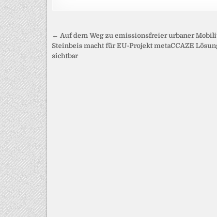
Beitragsnavigation
← Auf dem Weg zu emissionsfreier urbaner Mobilit
Steinbeis macht für EU-Projekt metaCCAZE Lösu
sichtbar