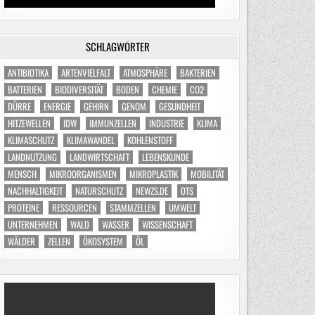
SCHLAGWÖRTER
ANTIBIOTIKA
ARTENVIELFALT
ATMOSPHÄRE
BAKTERIEN
BATTERIEN
BIODIVERSITÄT
BODEN
CHEMIE
CO2
DÜRRE
ENERGIE
GEHIRN
GENOM
GESUNDHEIT
HITZEWELLEN
IDW
IMMUNZELLEN
INDUSTRIE
KLIMA
KLIMASCHUTZ
KLIMAWANDEL
KOHLENSTOFF
LANDNUTZUNG
LANDWIRTSCHAFT
LEBENSKUNDE
MENSCH
MIKROORGANISMEN
MIKROPLASTIK
MOBILITÄT
NACHHALTIGKEIT
NATURSCHUTZ
NEWZS.DE
OTS
PROTEINE
RESSOURCEN
STAMMZELLEN
UMWELT
UNTERNEHMEN
WALD
WASSER
WISSENSCHAFT
WÄLDER
ZELLEN
ÖKOSYSTEM
ÖL