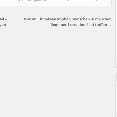
und Schüler greifbar
ät –
Warum Klimakatastrophen Menschen in manchen
ngen
Regionen besonders hart treffen →