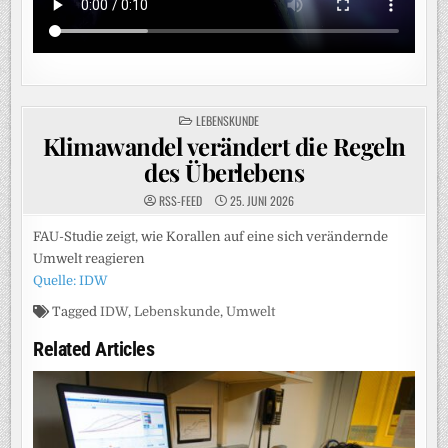
POSTED
LEBENSKUNDE
IN
Klimawandel verändert die Regeln
des Überlebens
RSS-FEED
25. JUNI 2026
FAU-Studie zeigt, wie Korallen auf eine sich verändernde
Umwelt reagieren
Quelle: IDW
Tagged
IDW
,
Lebenskunde
,
Umwelt
Related Articles