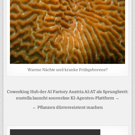
Warme Nächte und kranke Frühgeborene?
Beitragsnavigation
Coworking Hub der AI Factory Austria AI:AT als Sprungbrett:
eustella launcht souveräne KI-Agenten-Plattform →
← Pflanzen dürreresistent machen