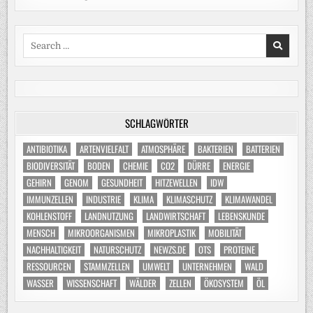
Search
for:
SCHLAGWÖRTER
ANTIBIOTIKA
ARTENVIELFALT
ATMOSPHÄRE
BAKTERIEN
BATTERIEN
BIODIVERSITÄT
BODEN
CHEMIE
CO2
DÜRRE
ENERGIE
GEHIRN
GENOM
GESUNDHEIT
HITZEWELLEN
IDW
IMMUNZELLEN
INDUSTRIE
KLIMA
KLIMASCHUTZ
KLIMAWANDEL
KOHLENSTOFF
LANDNUTZUNG
LANDWIRTSCHAFT
LEBENSKUNDE
MENSCH
MIKROORGANISMEN
MIKROPLASTIK
MOBILITÄT
NACHHALTIGKEIT
NATURSCHUTZ
NEWZS.DE
OTS
PROTEINE
RESSOURCEN
STAMMZELLEN
UMWELT
UNTERNEHMEN
WALD
WASSER
WISSENSCHAFT
WÄLDER
ZELLEN
ÖKOSYSTEM
ÖL