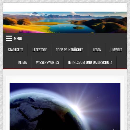
Skip
UmweltKlima.com
Umwelt, Klima und Lebenswissenschaft
to
content
MENU
STARTSEITE
LESESTOFF
TOPP PRINTBÜCHER
LEBEN
UMWELT
KLIMA
WISSENSWERTES
IMPRESSUM UND DATENSCHUTZ