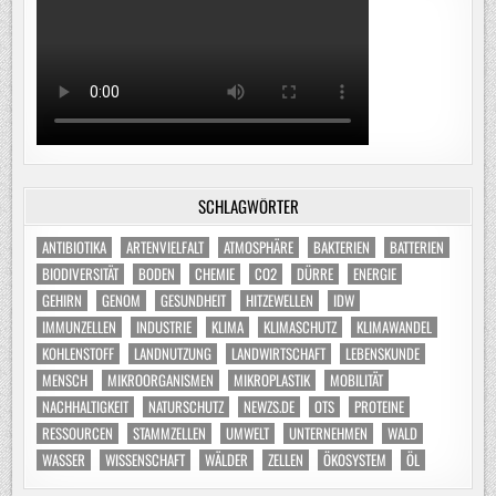
SCHLAGWÖRTER
ANTIBIOTIKA
ARTENVIELFALT
ATMOSPHÄRE
BAKTERIEN
BATTERIEN
BIODIVERSITÄT
BODEN
CHEMIE
CO2
DÜRRE
ENERGIE
GEHIRN
GENOM
GESUNDHEIT
HITZEWELLEN
IDW
IMMUNZELLEN
INDUSTRIE
KLIMA
KLIMASCHUTZ
KLIMAWANDEL
KOHLENSTOFF
LANDNUTZUNG
LANDWIRTSCHAFT
LEBENSKUNDE
MENSCH
MIKROORGANISMEN
MIKROPLASTIK
MOBILITÄT
NACHHALTIGKEIT
NATURSCHUTZ
NEWZS.DE
OTS
PROTEINE
RESSOURCEN
STAMMZELLEN
UMWELT
UNTERNEHMEN
WALD
WASSER
WISSENSCHAFT
WÄLDER
ZELLEN
ÖKOSYSTEM
ÖL