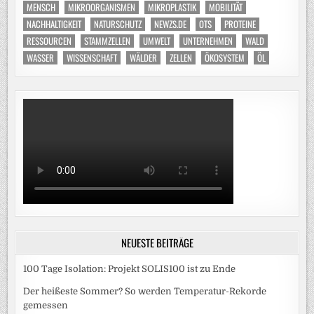
MENSCH
MIKROORGANISMEN
MIKROPLASTIK
MOBILITÄT
NACHHALTIGKEIT
NATURSCHUTZ
NEWZS.DE
OTS
PROTEINE
RESSOURCEN
STAMMZELLEN
UMWELT
UNTERNEHMEN
WALD
WASSER
WISSENSCHAFT
WÄLDER
ZELLEN
ÖKOSYSTEM
ÖL
NEUESTE BEITRÄGE
100 Tage Isolation: Projekt SOLIS100 ist zu Ende
Der heißeste Sommer? So werden Temperatur-Rekorde
gemessen