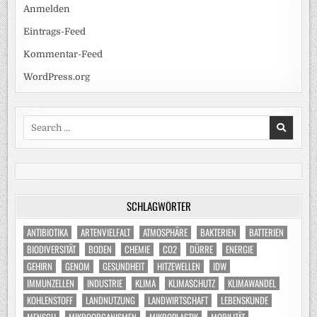
Anmelden
Eintrags-Feed
Kommentar-Feed
WordPress.org
Search
for:
SCHLAGWÖRTER
ANTIBIOTIKA
ARTENVIELFALT
ATMOSPHÄRE
BAKTERIEN
BATTERIEN
BIODIVERSITÄT
BODEN
CHEMIE
CO2
DÜRRE
ENERGIE
GEHIRN
GENOM
GESUNDHEIT
HITZEWELLEN
IDW
IMMUNZELLEN
INDUSTRIE
KLIMA
KLIMASCHUTZ
KLIMAWANDEL
KOHLENSTOFF
LANDNUTZUNG
LANDWIRTSCHAFT
LEBENSKUNDE
MENSCH
MIKROORGANISMEN
MIKROPLASTIK
MOBILITÄT