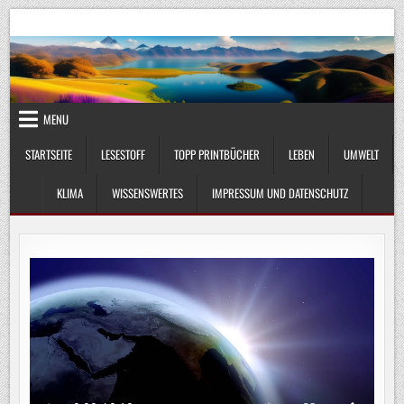
Skip
UmweltKlima.com
Umwelt, Klima und Lebenswissenschaft
to
content
MENU
STARTSEITE
LESESTOFF
TOPP PRINTBÜCHER
LEBEN
UMWELT
KLIMA
WISSENSWERTES
IMPRESSUM UND DATENSCHUTZ