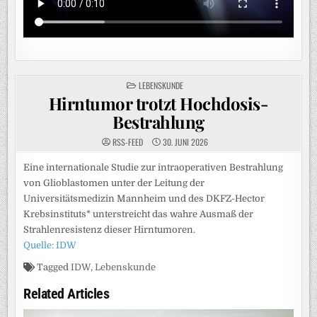
POSTED
LEBENSKUNDE
IN
Hirntumor trotzt Hochdosis-
Bestrahlung
RSS-FEED
30. JUNI 2026
Eine internationale Studie zur intraoperativen Bestrahlung
von Glioblastomen unter der Leitung der
Universitätsmedizin Mannheim und des DKFZ-Hector
Krebsinstituts* unterstreicht das wahre Ausmaß der
Strahlenresistenz dieser Hirntumoren.
Quelle: IDW
Tagged
IDW
,
Lebenskunde
Related Articles