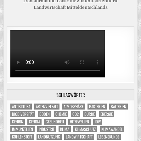
Transformation Labs« für zukunftsorientierte
Landwirtschaft Mitteldeutschlands
SCHLAGWÖRTER
ANTIBIOTIKA
ARTENVIELFALT
ATMOSPHÄRE
BAKTERIEN
BATTERIEN
BIODIVERSITÄT
BODEN
CHEMIE
CO2
DÜRRE
ENERGIE
GEHIRN
GENOM
GESUNDHEIT
HITZEWELLEN
IDW
IMMUNZELLEN
INDUSTRIE
KLIMA
KLIMASCHUTZ
KLIMAWANDEL
KOHLENSTOFF
LANDNUTZUNG
LANDWIRTSCHAFT
LEBENSKUNDE