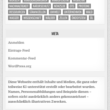
NACHHALTIGKEIT
NATURSCHUTZ
NEWZS.DE
OTS
PROTEINE
RESSOURCEN
STAMMZELLEN
UMWELT
UNTERNEHMEN
WALD
WASSER
WISSENSCHAFT
WÄLDER
ZELLEN
ÖKOSYSTEM
ÖL
META
Anmelden
Eintrags-Feed
Kommentar-Feed
WordPress.org
Diese Webseite enthält Inhalte und Medien, die ganz oder
teilweise KI-unterstützt erstellt oder bearbeitet wurden.
Namen, Personenabbildungen und Beispiele dienen –
sofern nicht ausdrücklich anders gekennzeichnet –
ausschließlich illustrativen Zwecken.