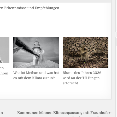
chen Erkenntnisse und Empfehlungen
rin
Was ist Methan und was hat
Blume des Jahres 2026
ahren
es mit dem Klima zu tun?
wird an der TH Bingen
erforscht
en
Kommunen können Klimaanpassung mit Fraunhofer-