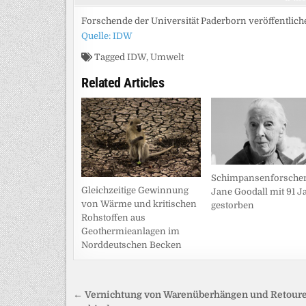
Forschende der Universität Paderborn veröffentli
Quelle: IDW
Tagged
IDW
,
Umwelt
Related Articles
Schimpansenforsche
Gleichzeitige Gewinnung
Jane Goodall mit 91 J
von Wärme und kritischen
gestorben
Rohstoffen aus
Geothermieanlagen im
Norddeutschen Becken
Beitragsnavigation
← Vernichtung von Warenüberhängen und Retour