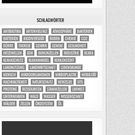
SCHLAGWÖRTER
ANTIBIOTIKA
ARTENVIELFALT
ATMOSPHÄRE
BAKTERIEN
BATTERIEN
BIODIVERSITÄT
BODEN
CHEMIE
CO2
DÜRRE
ENERGIE
GEHIRN
GENOM
GESUNDHEIT
HITZEWELLEN
IDW
IMMUNZELLEN
INDUSTRIE
KLIMA
KLIMASCHUTZ
KLIMAWANDEL
KOHLENSTOFF
LANDNUTZUNG
LANDWIRTSCHAFT
LEBENSKUNDE
MENSCH
MIKROORGANISMEN
MIKROPLASTIK
MOBILITÄT
NACHHALTIGKEIT
NATURSCHUTZ
NEWZS.DE
OTS
PROTEINE
RESSOURCEN
STAMMZELLEN
UMWELT
UNTERNEHMEN
WALD
WASSER
WISSENSCHAFT
WÄLDER
ZELLEN
ÖKOSYSTEM
ÖL