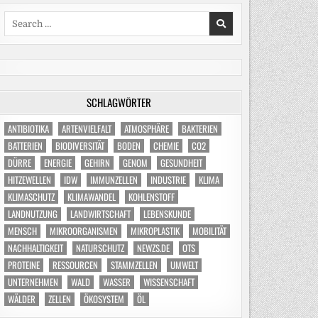
Search
for:
SCHLAGWÖRTER
ANTIBIOTIKA
ARTENVIELFALT
ATMOSPHÄRE
BAKTERIEN
BATTERIEN
BIODIVERSITÄT
BODEN
CHEMIE
CO2
DÜRRE
ENERGIE
GEHIRN
GENOM
GESUNDHEIT
HITZEWELLEN
IDW
IMMUNZELLEN
INDUSTRIE
KLIMA
KLIMASCHUTZ
KLIMAWANDEL
KOHLENSTOFF
LANDNUTZUNG
LANDWIRTSCHAFT
LEBENSKUNDE
MENSCH
MIKROORGANISMEN
MIKROPLASTIK
MOBILITÄT
NACHHALTIGKEIT
NATURSCHUTZ
NEWZS.DE
OTS
PROTEINE
RESSOURCEN
STAMMZELLEN
UMWELT
UNTERNEHMEN
WALD
WASSER
WISSENSCHAFT
WÄLDER
ZELLEN
ÖKOSYSTEM
ÖL