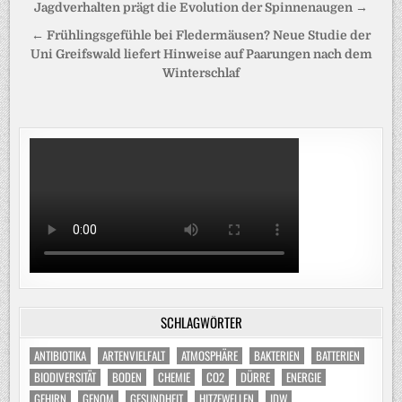
Beitragsnavigation
Jagdverhalten prägt die Evolution der Spinnenaugen →
← Frühlingsgefühle bei Fledermäusen? Neue Studie der
Uni Greifswald liefert Hinweise auf Paarungen nach dem
Winterschlaf
SCHLAGWÖRTER
ANTIBIOTIKA
ARTENVIELFALT
ATMOSPHÄRE
BAKTERIEN
BATTERIEN
BIODIVERSITÄT
BODEN
CHEMIE
CO2
DÜRRE
ENERGIE
GEHIRN
GENOM
GESUNDHEIT
HITZEWELLEN
IDW