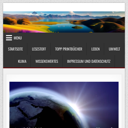
Skip
UmweltKlima.com
Umwelt, Klima und Lebenswissenschaft
to
content
MENU
STARTSEITE
LESESTOFF
TOPP PRINTBÜCHER
LEBEN
UMWELT
KLIMA
WISSENSWERTES
IMPRESSUM UND DATENSCHUTZ