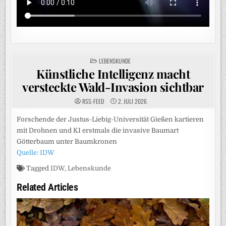
POSTED
LEBENSKUNDE
IN
Künstliche Intelligenz macht
versteckte Wald-Invasion sichtbar
RSS-FEED
2. JULI 2026
Forschende der Justus-Liebig-Universität Gießen kartieren
mit Drohnen und KI erstmals die invasive Baumart
Götterbaum unter Baumkronen
Quelle: IDW
Tagged
IDW
,
Lebenskunde
Related Articles