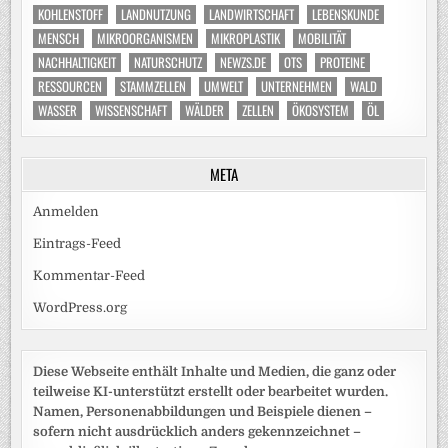
KOHLENSTOFF
LANDNUTZUNG
LANDWIRTSCHAFT
LEBENSKUNDE
MENSCH
MIKROORGANISMEN
MIKROPLASTIK
MOBILITÄT
NACHHALTIGKEIT
NATURSCHUTZ
NEWZS.DE
OTS
PROTEINE
RESSOURCEN
STAMMZELLEN
UMWELT
UNTERNEHMEN
WALD
WASSER
WISSENSCHAFT
WÄLDER
ZELLEN
ÖKOSYSTEM
ÖL
META
Anmelden
Eintrags-Feed
Kommentar-Feed
WordPress.org
Diese Webseite enthält Inhalte und Medien, die ganz oder
teilweise KI-unterstützt erstellt oder bearbeitet wurden.
Namen, Personenabbildungen und Beispiele dienen –
sofern nicht ausdrücklich anders gekennzeichnet –