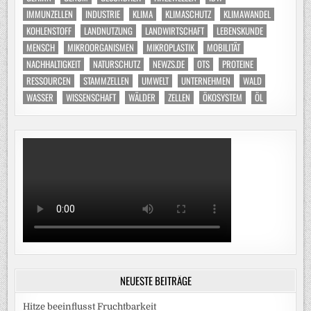
IMMUNZELLEN
INDUSTRIE
KLIMA
KLIMASCHUTZ
KLIMAWANDEL
KOHLENSTOFF
LANDNUTZUNG
LANDWIRTSCHAFT
LEBENSKUNDE
MENSCH
MIKROORGANISMEN
MIKROPLASTIK
MOBILITÄT
NACHHALTIGKEIT
NATURSCHUTZ
NEWZS.DE
OTS
PROTEINE
RESSOURCEN
STAMMZELLEN
UMWELT
UNTERNEHMEN
WALD
WASSER
WISSENSCHAFT
WÄLDER
ZELLEN
ÖKOSYSTEM
ÖL
NEUESTE BEITRÄGE
Hitze beeinflusst Fruchtbarkeit