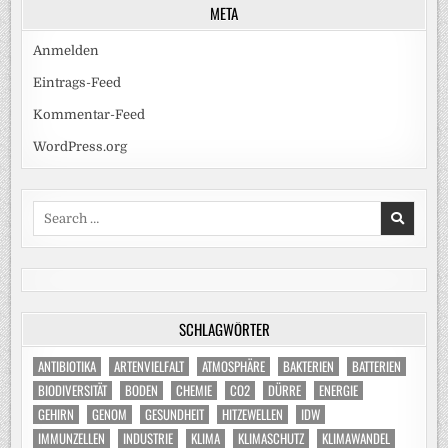
META
Anmelden
Eintrags-Feed
Kommentar-Feed
WordPress.org
Search
for:
SCHLAGWÖRTER
ANTIBIOTIKA
ARTENVIELFALT
ATMOSPHÄRE
BAKTERIEN
BATTERIEN
BIODIVERSITÄT
BODEN
CHEMIE
CO2
DÜRRE
ENERGIE
GEHIRN
GENOM
GESUNDHEIT
HITZEWELLEN
IDW
IMMUNZELLEN
INDUSTRIE
KLIMA
KLIMASCHUTZ
KLIMAWANDEL