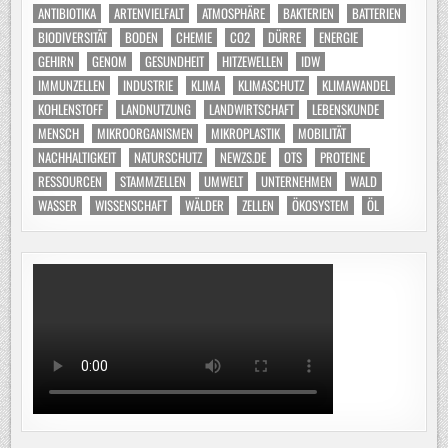
ANTIBIOTIKA
ARTENVIELFALT
ATMOSPHÄRE
BAKTERIEN
BATTERIEN
BIODIVERSITÄT
BODEN
CHEMIE
CO2
DÜRRE
ENERGIE
GEHIRN
GENOM
GESUNDHEIT
HITZEWELLEN
IDW
IMMUNZELLEN
INDUSTRIE
KLIMA
KLIMASCHUTZ
KLIMAWANDEL
KOHLENSTOFF
LANDNUTZUNG
LANDWIRTSCHAFT
LEBENSKUNDE
MENSCH
MIKROORGANISMEN
MIKROPLASTIK
MOBILITÄT
NACHHALTIGKEIT
NATURSCHUTZ
NEWZS.DE
OTS
PROTEINE
RESSOURCEN
STAMMZELLEN
UMWELT
UNTERNEHMEN
WALD
WASSER
WISSENSCHAFT
WÄLDER
ZELLEN
ÖKOSYSTEM
ÖL