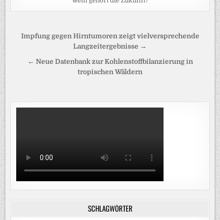
wem gehört die Zukunft?
Beitragsnavigation
Impfung gegen Hirntumoren zeigt vielversprechende
Langzeitergebnisse →
← Neue Datenbank zur Kohlenstoffbilanzierung in
tropischen Wäldern
SCHLAGWÖRTER