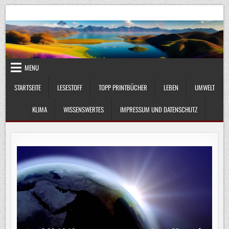
Skip
UmweltKlima.com
Umwelt, Klima und Lebenswissenschaft
to
content
MENU
STARTSEITE
LESESTOFF
TOPP PRINTBÜCHER
LEBEN
UMWELT
KLIMA
WISSENSWERTES
IMPRESSUM UND DATENSCHUTZ