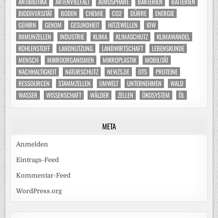
ANTIBIOTIKA
ARTENVIELFALT
ATMOSPHÄRE
BAKTERIEN
BATTERIEN
BIODIVERSITÄT
BODEN
CHEMIE
CO2
DÜRRE
ENERGIE
GEHIRN
GENOM
GESUNDHEIT
HITZEWELLEN
IDW
IMMUNZELLEN
INDUSTRIE
KLIMA
KLIMASCHUTZ
KLIMAWANDEL
KOHLENSTOFF
LANDNUTZUNG
LANDWIRTSCHAFT
LEBENSKUNDE
MENSCH
MIKROORGANISMEN
MIKROPLASTIK
MOBILITÄT
NACHHALTIGKEIT
NATURSCHUTZ
NEWZS.DE
OTS
PROTEINE
RESSOURCEN
STAMMZELLEN
UMWELT
UNTERNEHMEN
WALD
WASSER
WISSENSCHAFT
WÄLDER
ZELLEN
ÖKOSYSTEM
ÖL
META
Anmelden
Eintrags-Feed
Kommentar-Feed
WordPress.org