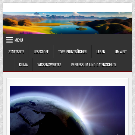
Skip
UmweltKlima.com
Umwelt, Klima und Lebenswissenschaft
to
content
MENU
STARTSEITE
LESESTOFF
TOPP PRINTBÜCHER
LEBEN
UMWELT
KLIMA
WISSENSWERTES
IMPRESSUM UND DATENSCHUTZ