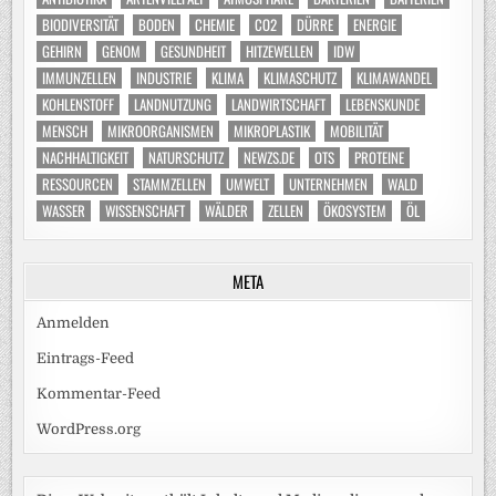
BIODIVERSITÄT
BODEN
CHEMIE
CO2
DÜRRE
ENERGIE
GEHIRN
GENOM
GESUNDHEIT
HITZEWELLEN
IDW
IMMUNZELLEN
INDUSTRIE
KLIMA
KLIMASCHUTZ
KLIMAWANDEL
KOHLENSTOFF
LANDNUTZUNG
LANDWIRTSCHAFT
LEBENSKUNDE
MENSCH
MIKROORGANISMEN
MIKROPLASTIK
MOBILITÄT
NACHHALTIGKEIT
NATURSCHUTZ
NEWZS.DE
OTS
PROTEINE
RESSOURCEN
STAMMZELLEN
UMWELT
UNTERNEHMEN
WALD
WASSER
WISSENSCHAFT
WÄLDER
ZELLEN
ÖKOSYSTEM
ÖL
META
Anmelden
Eintrags-Feed
Kommentar-Feed
WordPress.org