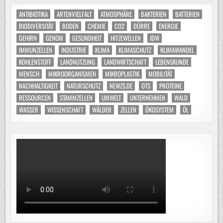
ANTIBIOTIKA
ARTENVIELFALT
ATMOSPHÄRE
BAKTERIEN
BATTERIEN
BIODIVERSITÄT
BODEN
CHEMIE
CO2
DÜRRE
ENERGIE
GEHIRN
GENOM
GESUNDHEIT
HITZEWELLEN
IDW
IMMUNZELLEN
INDUSTRIE
KLIMA
KLIMASCHUTZ
KLIMAWANDEL
KOHLENSTOFF
LANDNUTZUNG
LANDWIRTSCHAFT
LEBENSKUNDE
MENSCH
MIKROORGANISMEN
MIKROPLASTIK
MOBILITÄT
NACHHALTIGKEIT
NATURSCHUTZ
NEWZS.DE
OTS
PROTEINE
RESSOURCEN
STAMMZELLEN
UMWELT
UNTERNEHMEN
WALD
WASSER
WISSENSCHAFT
WÄLDER
ZELLEN
ÖKOSYSTEM
ÖL