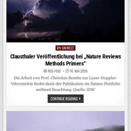
UMWELT
Posted
in
Clausthaler Veröffentlichung bei „Nature Reviews
Methods Primers“
RSS-FEED
16. MAI 2026
Die Arbeit von Prof. Christian Rembe zur Laser-Doppler-
Vibrometrie findet dank der Publikation im Nature-Portfolio
weltweit Beachtung. Quelle: IDW
CLAUSTHALER
CONTINUE READING
VERÖFFENTLICHUNG
BEI
„NATURE
REVIEWS
METHODS
PRIMERS“