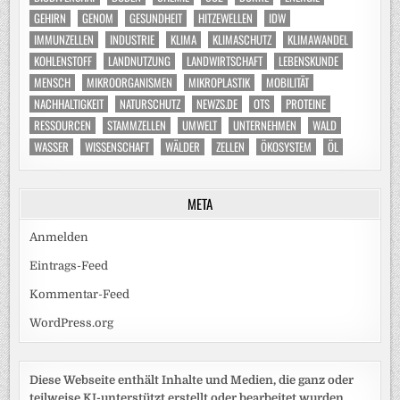
GEHIRN
GENOM
GESUNDHEIT
HITZEWELLEN
IDW
IMMUNZELLEN
INDUSTRIE
KLIMA
KLIMASCHUTZ
KLIMAWANDEL
KOHLENSTOFF
LANDNUTZUNG
LANDWIRTSCHAFT
LEBENSKUNDE
MENSCH
MIKROORGANISMEN
MIKROPLASTIK
MOBILITÄT
NACHHALTIGKEIT
NATURSCHUTZ
NEWZS.DE
OTS
PROTEINE
RESSOURCEN
STAMMZELLEN
UMWELT
UNTERNEHMEN
WALD
WASSER
WISSENSCHAFT
WÄLDER
ZELLEN
ÖKOSYSTEM
ÖL
META
Anmelden
Eintrags-Feed
Kommentar-Feed
WordPress.org
Diese Webseite enthält Inhalte und Medien, die ganz oder
teilweise KI-unterstützt erstellt oder bearbeitet wurden.