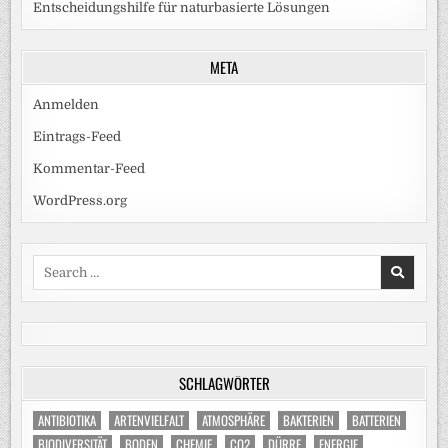
Entscheidungshilfe für naturbasierte Lösungen
META
Anmelden
Eintrags-Feed
Kommentar-Feed
WordPress.org
Search
for:
SCHLAGWÖRTER
ANTIBIOTIKA
ARTENVIELFALT
ATMOSPHÄRE
BAKTERIEN
BATTERIEN
BIODIVERSITÄT
BODEN
CHEMIE
CO2
DÜRRE
ENERGIE