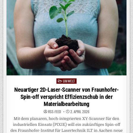
KONTAKTFREI
UMWELT
Posted
in
Neuartiger 2D-Laser-Scanner von Fraunhofer-
Spin-off verspricht Effizienzschub in der
Materialbearbeitung
RSS-FEED
2. APRIL 2026
Mit dem planaren, hoch-integrierten XY-Scanner für den
industriellen Einsatz (PIXIE) will ein zukünftiges Spin-off
des Fraunhofer-Institut für Lasertechnik ILT in Aachen neue