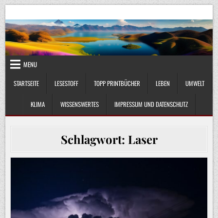
Skip
UmweltKlima.com
Umwelt, Klima und Lebenswissenschaft
to
content
MENU
STARTSEITE
LESESTOFF
TOPP PRINTBÜCHER
LEBEN
UMWELT
KLIMA
WISSENSWERTES
IMPRESSUM UND DATENSCHUTZ
Schlagwort:
Laser