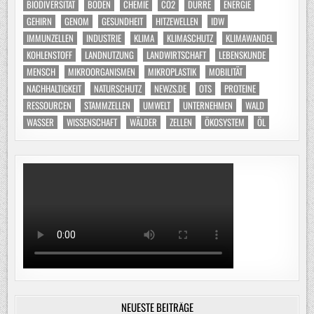
BIODIVERSITÄT
BODEN
CHEMIE
CO2
DÜRRE
ENERGIE
GEHIRN
GENOM
GESUNDHEIT
HITZEWELLEN
IDW
IMMUNZELLEN
INDUSTRIE
KLIMA
KLIMASCHUTZ
KLIMAWANDEL
KOHLENSTOFF
LANDNUTZUNG
LANDWIRTSCHAFT
LEBENSKUNDE
MENSCH
MIKROORGANISMEN
MIKROPLASTIK
MOBILITÄT
NACHHALTIGKEIT
NATURSCHUTZ
NEWZS.DE
OTS
PROTEINE
RESSOURCEN
STAMMZELLEN
UMWELT
UNTERNEHMEN
WALD
WASSER
WISSENSCHAFT
WÄLDER
ZELLEN
ÖKOSYSTEM
ÖL
NEUESTE BEITRÄGE