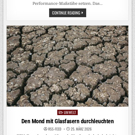
Performance-Maßstäbe setzen. Das…
NEUARTIGER
CONTINUE READING
2D-
LASER-
SCANNER
VON
FRAUNHOFER-
SPIN-
OFF
VERSPRICHT
EFFIZIENZSCHUB
IN
DER
MATERIALBEARBEITUNG
UMWELT
Posted
in
Den Mond mit Glasfasern durchleuchten
RSS-FEED
25. MÄRZ 2026