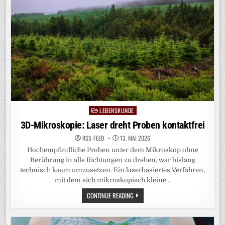
LEBENSKUNDE
Posted
in
3D-Mikroskopie: Laser dreht Proben kontaktfrei
RSS-FEED
13. MAI 2026
Hochempfindliche Proben unter dem Mikroskop ohne
Berührung in alle Richtungen zu drehen, war bislang
technisch kaum umzusetzen. Ein laserbasiertes Verfahren,
mit dem sich mikroskopisch kleine…
3D-
CONTINUE READING
MIKROSKOPIE:
LASER
DREHT
PROBEN