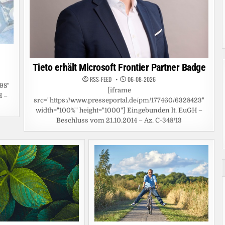
Tieto erhält Microsoft Frontier Partner Badge
RSS-FEED
06-08-2026
98"
[iframe
H –
src="https://www.presseportal.de/pm/177460/6328423"
width="100%" height="1000"] Eingebunden lt. EuGH –
Beschluss vom 21.10.2014 – Az. C-348/13