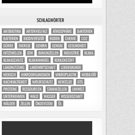
SCHLAGWÖRTER
ANTIBIOTIKA
ARTENVIELFALT
ATMOSPHÄRE
BAKTERIEN
BATTERIEN
BIODIVERSITÄT
BODEN
CHEMIE
CO2
DÜRRE
ENERGIE
GEHIRN
GENOM
GESUNDHEIT
HITZEWELLEN
IDW
IMMUNZELLEN
INDUSTRIE
KLIMA
KLIMASCHUTZ
KLIMAWANDEL
KOHLENSTOFF
LANDNUTZUNG
LANDWIRTSCHAFT
LEBENSKUNDE
MENSCH
MIKROORGANISMEN
MIKROPLASTIK
MOBILITÄT
NACHHALTIGKEIT
NATURSCHUTZ
NEWZS.DE
OTS
PROTEINE
RESSOURCEN
STAMMZELLEN
UMWELT
UNTERNEHMEN
WALD
WASSER
WISSENSCHAFT
WÄLDER
ZELLEN
ÖKOSYSTEM
ÖL