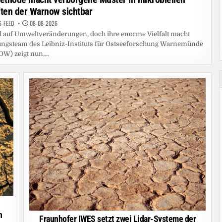
ten der Warnow sichtbar
S-FEED
08-08-2026
l auf Umweltveränderungen, doch ihre enorme Vielfalt macht
ungsteam des Leibniz-Instituts für Ostseeforschung Warnemünde
OW) zeigt nun,...
h
Fraunhofer IWES setzt zwei Lidar-Systeme der