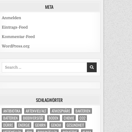
META
Anmelden
Eintrags-Feed
Kommentar-Feed
WordPress.org
Search
for:
SCHLAGWÖRTER
ANTIBIOTIKA
ARTENVIELFALT
ATMOSPHÄRE
BAKTERIEN
BATTERIEN
BIODIVERSITÄT
BODEN
CHEMIE
CO2
DÜRRE
ENERGIE
GEHIRN
GENOM
GESUNDHEIT
HITZEWELLEN
IDW
IMMUNZELLEN
INDUSTRIE
KLIMA