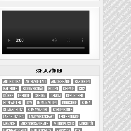
SCHLAGWÖRTER
ANTIBIOTIKA
ARTENVIELFALT
ATMOSPHÄRE
BAKTERIEN
BATTERIEN
BIODIVERSITÄT
BODEN
CHEMIE
CO2
DÜRRE
ENERGIE
GEHIRN
GENOM
GESUNDHEIT
HITZEWELLEN
IDW
IMMUNZELLEN
INDUSTRIE
KLIMA
KLIMASCHUTZ
KLIMAWANDEL
KOHLENSTOFF
LANDNUTZUNG
LANDWIRTSCHAFT
LEBENSKUNDE
MENSCH
MIKROORGANISMEN
MIKROPLASTIK
MOBILITÄT
NACHHALTIGKEIT
NATURSCHUTZ
NEWZS.DE
OTS