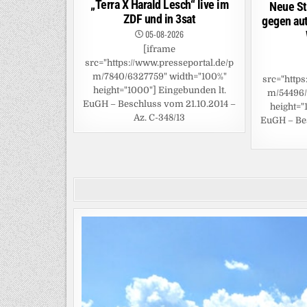
„Terra X Harald Lesch“ live im
Neue St
ZDF und in 3sat
gegen aut
05-08-2026
[iframe
src="https://www.presseportal.de/p
m/7840/6327759" width="100%"
src="https
height="1000"] Eingebunden lt.
m/54496/
EuGH – Beschluss vom 21.10.2014 –
height="
Az. C-348/13
EuGH – Bes