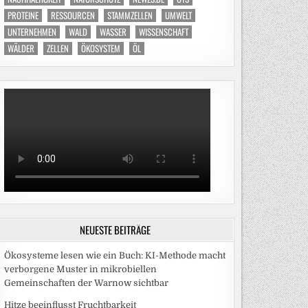
PROTEINE
RESSOURCEN
STAMMZELLEN
UMWELT
UNTERNEHMEN
WALD
WASSER
WISSENSCHAFT
WÄLDER
ZELLEN
ÖKOSYSTEM
ÖL
NEUESTE BEITRÄGE
Ökosysteme lesen wie ein Buch: KI-Methode macht
verborgene Muster in mikrobiellen
Gemeinschaften der Warnow sichtbar
Hitze beeinflusst Fruchtbarkeit