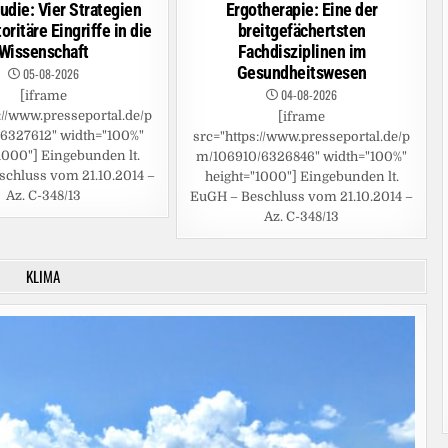
udie: Vier Strategien
Ergotherapie: Eine der
oritäre Eingriffe in die
breitgefächertsten
Wissenschaft
Fachdisziplinen im
Gesundheitswesen
05-08-2026
04-08-2026
[iframe
://www.presseportal.de/p
[iframe
6327612" width="100%"
src="https://www.presseportal.de/p
1000"] Eingebunden lt.
m/106910/6326846" width="100%"
chluss vom 21.10.2014 –
height="1000"] Eingebunden lt.
Az. C-348/13
EuGH – Beschluss vom 21.10.2014 –
Az. C-348/13
KLIMA