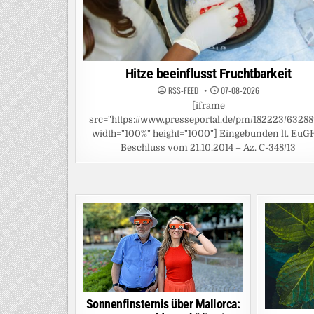
Hitze beeinflusst Fruchtbarkeit
RSS-FEED
07-08-2026
[iframe
src="https://www.presseportal.de/pm/182223/63288
width="100%" height="1000"] Eingebunden lt. EuG
Beschluss vom 21.10.2014 – Az. C-348/13
Sonnenfinsternis über Mallorca: