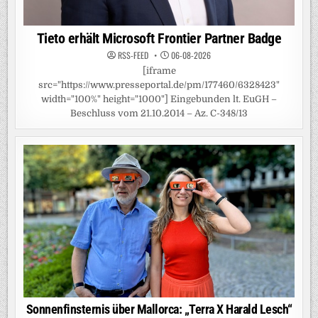
Tieto erhält Microsoft Frontier Partner Badge
RSS-FEED
06-08-2026
[iframe
src="https://www.presseportal.de/pm/177460/6328423"
width="100%" height="1000"] Eingebunden lt. EuGH –
Beschluss vom 21.10.2014 – Az. C-348/13
Sonnenfinsternis über Mallorca: „Terra X Harald Lesch“