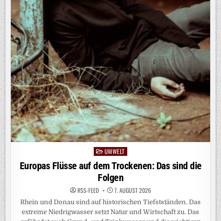
UMWELT
Posted
in
Europas Flüsse auf dem Trockenen: Das sind die
Folgen
RSS-FEED
7. AUGUST 2026
Rhein und Donau sind auf historischen Tiefstständen. Das
extreme Niedrigwasser setzt Natur und Wirtschaft zu. Das