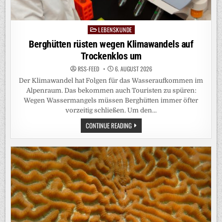
LEBENSKUNDE
Posted
in
Berghütten rüsten wegen Klimawandels auf
Trockenklos um
RSS-FEED
6. AUGUST 2026
Der Klimawandel hat Folgen für das Wasseraufkommen im
Alpenraum. Das bekommen auch Touristen zu spüren:
Wegen Wassermangels müssen Berghütten immer öfter
vorzeitig schließen. Um den…
BERGHÜTTEN
CONTINUE READING
RÜSTEN
WEGEN
KLIMAWANDELS
AUF
TROCKENKLOS
UM