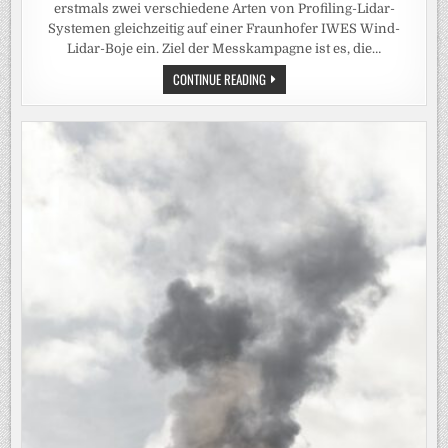
erstmals zwei verschiedene Arten von Profiling-Lidar-
Systemen gleichzeitig auf einer Fraunhofer IWES Wind-
Lidar-Boje ein. Ziel der Messkampagne ist es, die…
FRAUNHOFER
CONTINUE READING
IWES
SETZT
ZWEI
LIDAR-
SYSTEME
DER
NÄCHSTEN
GENERATION
AUF
WIND-
LIDAR-
BOJE
EIN