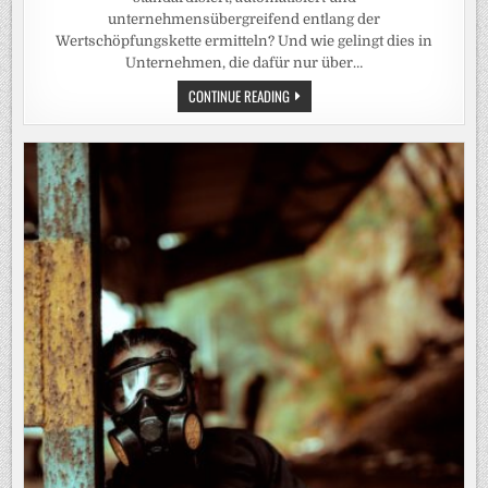
unternehmensübergreifend entlang der
Wertschöpfungskette ermitteln? Und wie gelingt dies in
Unternehmen, die dafür nur über…
DEN
CONTINUE READING
CO2-
FUSSABDRUCK E
INES I
NDUSTRIEPRODUKTS E
INHEITLICH, V
ERGLEICHBAR U
ND V
ERSTÄNDLICH B
ERECHNEN: S
O G
EHT‘S