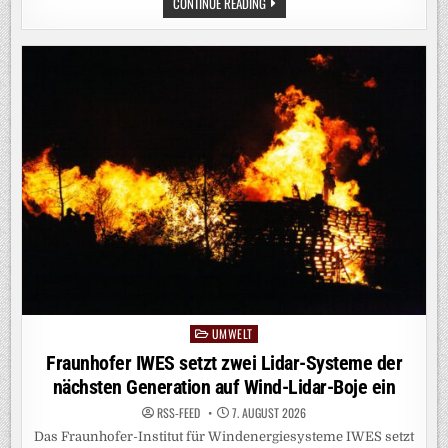
TRITIUM
CONTINUE READING
IM
QUANTENSIEB:
HZDR-
TEAM
TRENNT
ERSTMALS
WASSERSTOFF-
ISOTOPENGEMISCH
DURCH
QUANTENEFFEKTE
UMWELT
Posted
in
Fraunhofer IWES setzt zwei Lidar-Systeme der
nächsten Generation auf Wind-Lidar-Boje ein
RSS-FEED
7. AUGUST 2026
Das Fraunhofer-Institut für Windenergiesysteme IWES setzt