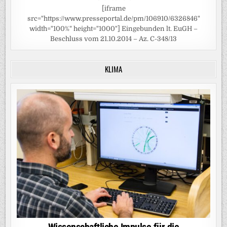
[iframe
src="https://www.presseportal.de/pm/106910/6326846"
width="100%" height="1000"] Eingebunden lt. EuGH –
Beschluss vom 21.10.2014 – Az. C-348/13
KLIMA