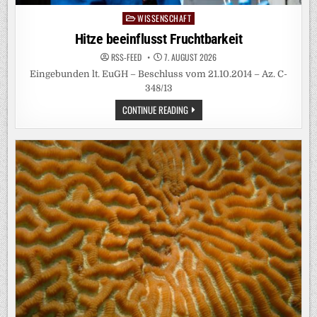
WISSENSCHAFT
Posted
in
Hitze beeinflusst Fruchtbarkeit
RSS-FEED
7. AUGUST 2026
Eingebunden lt. EuGH – Beschluss vom 21.10.2014 – Az. C-
348/13
HITZE
CONTINUE READING
BEEINFLUSST
FRUCHTBARKEIT