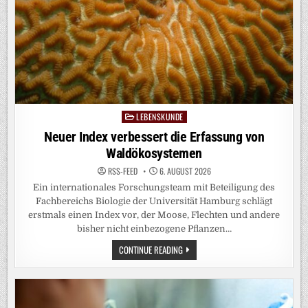
LEBENSKUNDE
Posted
in
Neuer Index verbessert die Erfassung von
Waldökosystemen
RSS-FEED
6. AUGUST 2026
Ein internationales Forschungsteam mit Beteiligung des
Fachbereichs Biologie der Universität Hamburg schlägt
erstmals einen Index vor, der Moose, Flechten und andere
bisher nicht einbezogene Pflanzen…
NEUER
CONTINUE READING
INDEX
VERBESSERT
DIE
ERFASSUNG
VON
WALDÖKOSYSTEMEN