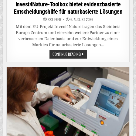
in
Invest4Nature-Toolbox bietet evidenzbasierte
Entscheidungshilfe für naturbasierte Lösungen
RSS-FEED
6. AUGUST 2026
Mit dem EU-Projekt Invest4Nature tragen das Steinbeis
Europa Zentrum und vierzehn weitere Partner zu einer
verbesserten Datenbasis und zur Entwicklung eines
Marktes für naturbasierte Lösungen…
INVEST4NATURE-
CONTINUE READING
TOOLBOX
BIETET
EVIDENZBASIERTE
ENTSCHEIDUNGSHILFE
FÜR
NATURBASIERTE
LÖSUNGEN