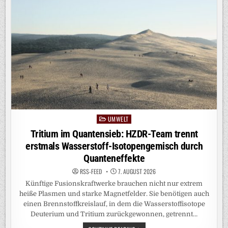
UMWELT
Posted
in
Tritium im Quantensieb: HZDR-Team trennt
erstmals Wasserstoff-Isotopengemisch durch
Quanteneffekte
RSS-FEED
7. AUGUST 2026
Künftige Fusionskraftwerke brauchen nicht nur extrem
heiße Plasmen und starke Magnetfelder. Sie benötigen auch
einen Brennstoffkreislauf, in dem die Wasserstoffisotope
Deuterium und Tritium zurückgewonnen, getrennt…