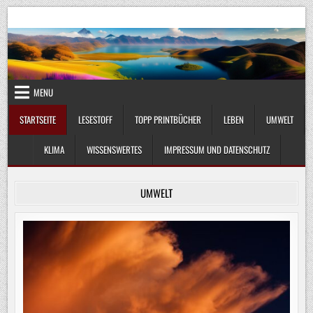
Skip
UmweltKlima.com
Umwelt, Klima und Lebenswissenschaft
to
content
MENU
STARTSEITE
LESESTOFF
TOPP PRINTBÜCHER
LEBEN
UMWELT
KLIMA
WISSENSWERTES
IMPRESSUM UND DATENSCHUTZ
UMWELT