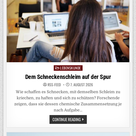
LEBENSKUNDE
Posted
in
Dem Schneckenschleim auf der Spur
RSS-FEED
7. AUGUST 2026
Wie schaffen es Schnecken, mit demselben Schleim zu
kriechen, zu haften und sich zu schützen? Forschende
zeigen, dass sie dessen chemische Zusammensetzung je
nach Aufgabe…
DEM
CONTINUE READING
SCHNECKENSCHLEIM
AUF
DER
SPUR