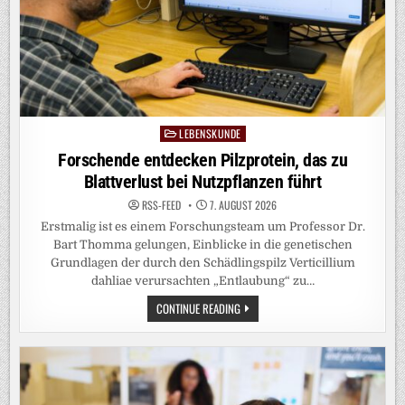
LEBENSKUNDE
Posted
in
Forschende entdecken Pilzprotein, das zu
Blattverlust bei Nutzpflanzen führt
RSS-FEED
7. AUGUST 2026
Erstmalig ist es einem Forschungsteam um Professor Dr.
Bart Thomma gelungen, Einblicke in die genetischen
Grundlagen der durch den Schädlingspilz Verticillium
dahliae verursachten „Entlaubung“ zu…
FORSCHENDE
CONTINUE READING
ENTDECKEN
PILZPROTEIN,
DAS
ZU
BLATTVERLUST
BEI
NUTZPFLANZEN
FÜHRT