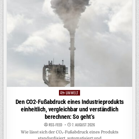
UMWELT
Posted
in
Den CO2-Fußabdruck eines Industrieprodukts
einheitlich, vergleichbar und verständlich
berechnen: So geht‘s
RSS-FEED
7. AUGUST 2026
Wie lässt sich der CO₂-Fußabdruck eines Produkts
standardisiert, automatisiert und