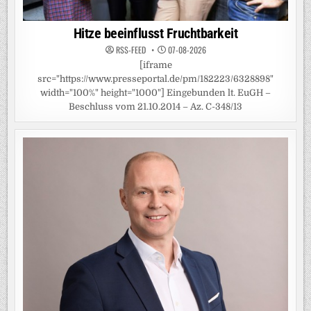
Hitze beeinflusst Fruchtbarkeit
RSS-FEED
07-08-2026
[iframe
src="https://www.presseportal.de/pm/182223/6328898"
width="100%" height="1000"] Eingebunden lt. EuGH –
Beschluss vom 21.10.2014 – Az. C-348/13