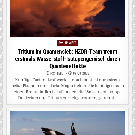
UMWELT
Posted
in
Tritium im Quantensieb: HZDR-Team trennt
erstmals Wasserstoff-Isotopengemisch durch
Quanteneffekte
RSS-FEED
07-08-2026
Künftige Fusionskraftwerke brauchen nicht nur extrem
heiße Plasmen und starke Magnetfelder. Sie benötigen auch
einen Brennstoffkreislauf, in dem die Wasserstoffisotope
Deuterium und Tritium zurückgewonnen, getrennt...