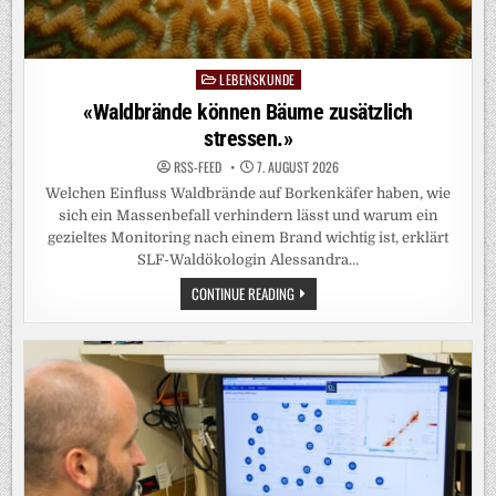
LEBENSKUNDE
Posted
in
«Waldbrände können Bäume zusätzlich
stressen.»
RSS-FEED
7. AUGUST 2026
Welchen Einfluss Waldbrände auf Borkenkäfer haben, wie
sich ein Massenbefall verhindern lässt und warum ein
gezieltes Monitoring nach einem Brand wichtig ist, erklärt
SLF-Waldökologin Alessandra…
«WALDBRÄNDE
CONTINUE READING
KÖNNEN
BÄUME
ZUSÄTZLICH
STRESSEN.»