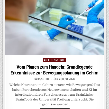
LEBENSKUNDE
Posted
in
Vom Planen zum Handeln: Grundlegende
Erkenntnisse zur Bewegungsplanung im Gehirn
RSS-FEED
6. AUGUST 2026
Welche Neuronen im Gehirn steuern wie Bewegungen? Das
haben Forschende aus Neurowissenschaften und KI im
interdisziplinären Forschungszentrum BrainLinks-
BrainTools der Universität Freiburg untersucht. Die
Ergebnisse wurden…