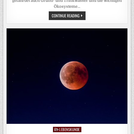
gefährdet auch Grund- und Trinkwasser und die wichtigen
Ökosysteme…
EUROPAS
CONTINUE READING
FLÜSSE
AUF
DEM
TROCKENEN:
DAS
SIND
DIE
FOLGEN
LEBENSKUNDE
Posted