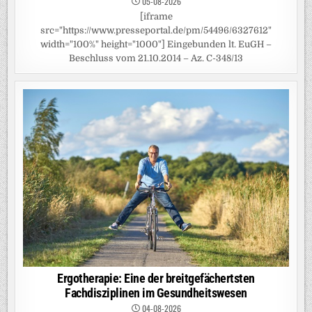
05-08-2026
[iframe
src="https://www.presseportal.de/pm/54496/6327612"
width="100%" height="1000"] Eingebunden lt. EuGH –
Beschluss vom 21.10.2014 – Az. C-348/13
Ergotherapie: Eine der breitgefächertsten
Fachdisziplinen im Gesundheitswesen
04-08-2026