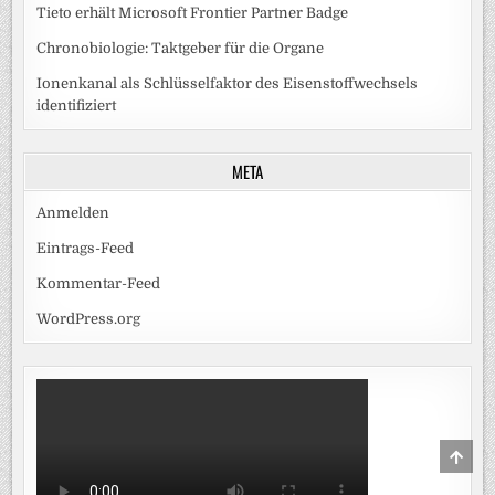
Tieto erhält Microsoft Frontier Partner Badge
Chronobiologie: Taktgeber für die Organe
Ionenkanal als Schlüsselfaktor des Eisenstoffwechsels
identifiziert
META
Anmelden
Eintrags-Feed
Kommentar-Feed
WordPress.org
SCRO
TO
TOP