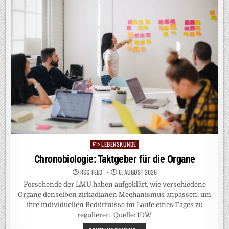
PARTNER
BADGE
LEBENSKUNDE
Posted
in
Chronobiologie: Taktgeber für die Organe
RSS-FEED
6. AUGUST 2026
Forschende der LMU haben aufgeklärt, wie verschiedene
Organe denselben zirkadianen Mechanismus anpassen, um
ihre individuellen Bedürfnisse im Laufe eines Tages zu
regulieren. Quelle: IDW