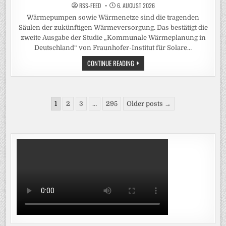
RSS-FEED
6. AUGUST 2026
Wärmepumpen sowie Wärmenetze sind die tragenden
Säulen der zukünftigen Wärmeversorgung. Das bestätigt die
zweite Ausgabe der Studie „Kommunale Wärmeplanung in
Deutschland“ von Fraunhofer-Institut für Solare…
BREITERE
CONTINUE READING
DATENBASIS
FÜR
KOMMUNALE
WÄRMEPLÄNE
BESTÄTIGT
Seitennummerierung
ZENTRALE
1
2
3
…
295
Older posts →
TRENDS
der
Beiträge