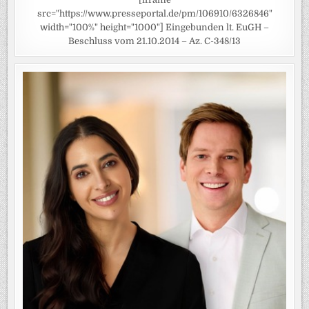
src="https://www.presseportal.de/pm/106910/6326846"
width="100%" height="1000"] Eingebunden lt. EuGH –
Beschluss vom 21.10.2014 – Az. C-348/13