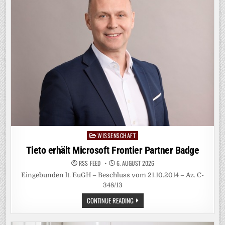
WISSENSCHAFT
Posted
in
Tieto erhält Microsoft Frontier Partner Badge
RSS-FEED
6. AUGUST 2026
Eingebunden lt. EuGH – Beschluss vom 21.10.2014 – Az. C-
348/13
TIETO
CONTINUE READING
ERHÄLT
MICROSOFT
FRONTIER