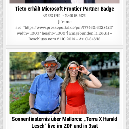
Tieto erhält Microsoft Frontier Partner Badge
RSS-FEED
06-08-2026
[iframe
src="https://www.presseportal.de/pm/177460/6328423"
width="100%" height="1000"] Eingebunden lt. EuGH –
Beschluss vom 21.10.2014 – Az. C-348/13
Sonnenfinsternis über Mallorca: „Terra X Harald
Lesch“ live im ZDF und in 3sat