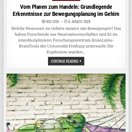
in
Vom Planen zum Handeln: Grundlegende
Erkenntnisse zur Bewegungsplanung im Gehirn
RSS-FEED
6. AUGUST 2026
Welche Neuronen im Gehirn steuern wie Bewegungen? Das
haben Forschende aus Neurowissenschaften und KI im
interdisziplinären Forschungszentrum BrainLinks-
BrainTools der Universität Freiburg untersucht. Die
Ergebnisse wurden…
VOM
CONTINUE READING
PLANEN
ZUM
HANDELN:
GRUNDLEGENDE
ERKENNTNISSE
ZUR
BEWEGUNGSPLANUNG
IM
GEHIRN