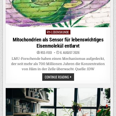
LEBENSKUNDE
Posted
in
Mitochondrien als Sensor für lebenswichtiges
Eisenmolekül entlarvt
RSS-FEED
6. AUGUST 2026
LMU-Forschende haben einen Mechanismus aufgedeckt,
der seit mehr als 700 Millionen Jahren die Konzentration
von Häm in der Zelle überwacht. Quelle: IDW
MITOCHONDRIEN
CONTINUE READING
ALS
SENSOR
FÜR
LEBENSWICHTIGES
EISENMOLEKÜL
ENTLARVT