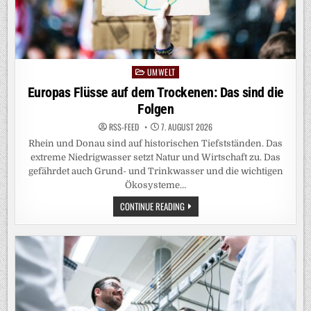
UMWELT
Posted
in
Europas Flüsse auf dem Trockenen: Das sind die
Folgen
RSS-FEED
7. AUGUST 2026
Rhein und Donau sind auf historischen Tiefstständen. Das
extreme Niedrigwasser setzt Natur und Wirtschaft zu. Das
gefährdet auch Grund- und Trinkwasser und die wichtigen
Ökosysteme…
EUROPAS
CONTINUE READING
FLÜSSE
AUF
DEM
TROCKENEN:
DAS
SIND
DIE
FOLGEN