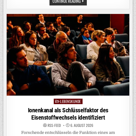
CHRONOBIOLOGIE:
CONTINUE READING
TAKTGEBER
FÜR
DIE
ORGANE
LEBENSKUNDE
Posted
in
Ionenkanal als Schlüsselfaktor des
Eisenstoffwechsels identifiziert
RSS-FEED
6. AUGUST 2026
Forschende entschlüsseln die Funktion eines am