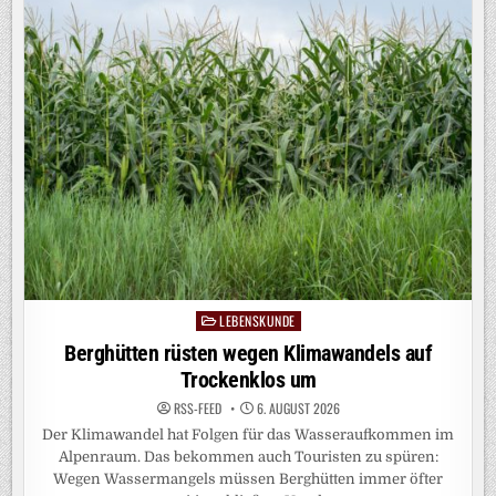
NATURBASIERTE
LÖSUNGEN
LEBENSKUNDE
Posted
in
Berghütten rüsten wegen Klimawandels auf
Trockenklos um
RSS-FEED
6. AUGUST 2026
Der Klimawandel hat Folgen für das Wasseraufkommen im
Alpenraum. Das bekommen auch Touristen zu spüren:
Wegen Wassermangels müssen Berghütten immer öfter