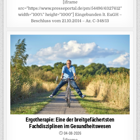
[iframe
src="https://www.presseportal.de/pm/54496/6327612"
width="100%" height="1000"] Eingebunden lt. EuGH –
Beschluss vom 21.10.2014 – Az. C-348/13
Ergotherapie: Eine der breitgefächertsten
Fachdisziplinen im Gesundheitswesen
04-08-2026
[iframe