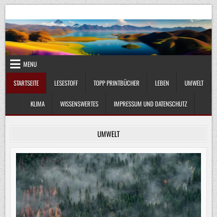
Skip
UmweltKlima.com
Umwelt, Klima und Lebenswissenschaft
to
content
MENU
STARTSEITE
LESESTOFF
TOPP PRINTBÜCHER
LEBEN
UMWELT
KLIMA
WISSENSWERTES
IMPRESSUM UND DATENSCHUTZ
UMWELT