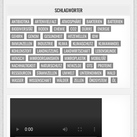
SCHLAGWÖRTER
ANTIBIOTIKA
ARTENVIELFALT
ATMOSPHÄRE
BAKTERIEN
BATTERIEN
BIODIVERSITÄT
BODEN
CHEMIE
CO2
DÜRRE
ENERGIE
GEHIRN
GENOM
GESUNDHEIT
HITZEWELLEN
IDW
IMMUNZELLEN
INDUSTRIE
KLIMA
KLIMASCHUTZ
KLIMAWANDEL
KOHLENSTOFF
LANDNUTZUNG
LANDWIRTSCHAFT
LEBENSKUNDE
MENSCH
MIKROORGANISMEN
MIKROPLASTIK
MOBILITÄT
NACHHALTIGKEIT
NATURSCHUTZ
NEWZS.DE
OTS
PROTEINE
RESSOURCEN
STAMMZELLEN
UMWELT
UNTERNEHMEN
WALD
WASSER
WISSENSCHAFT
WÄLDER
ZELLEN
ÖKOSYSTEM
ÖL