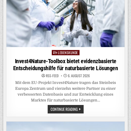
LEBENSKUNDE
Posted
in
Invest4Nature-Toolbox bietet evidenzbasierte
Entscheidungshilfe für naturbasierte Lösungen
RSS-FEED
6. AUGUST 2026
Mit dem EU-Projekt Invest4Nature tragen das Steinbeis
Europa Zentrum und vierzehn weitere Partner zu einer
verbesserten Datenbasis und zur Entwicklung eines
Marktes für naturbasierte Lösungen…
INVEST4NATURE-
CONTINUE READING
TOOLBOX
BIETET
EVIDENZBASIERTE
ENTSCHEIDUNGSHILFE
FÜR