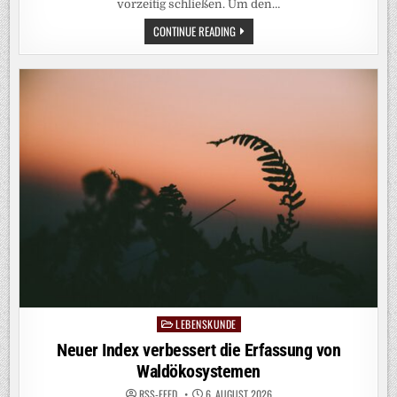
vorzeitig schließen. Um den…
BERGHÜTTEN
CONTINUE READING
RÜSTEN
WEGEN
KLIMAWANDELS
AUF
TROCKENKLOS
UM
LEBENSKUNDE
Posted
in
Neuer Index verbessert die Erfassung von
Waldökosystemen
RSS-FEED
6. AUGUST 2026