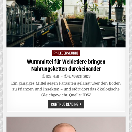
LEBENSKUNDE
Posted
in
Wurmmittel für Weidetiere bringen
Nahrungsketten durcheinander
RSS-FEED
6. AUGUST 2026
Ein gängiges Mittel gegen Parasiten gelangt über den Boden
zu Pflanzen und Insekten – und stört dort das ökologische
Gleichgewicht. Quelle: IDW
WURMMITTEL
CONTINUE READING
FÜR
WEIDETIERE
BRINGEN
NAHRUNGSKETTEN
DURCHEINANDER