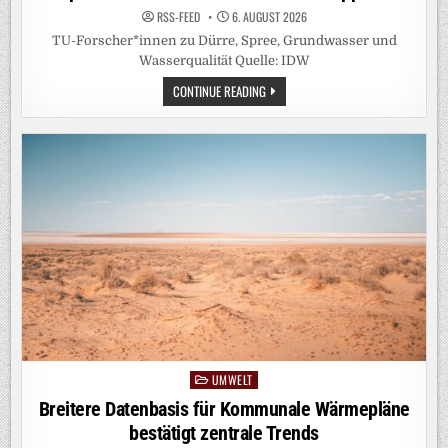
RSS-FEED
6. AUGUST 2026
TU-Forscher*innen zu Dürre, Spree, Grundwasser und
Wasserqualität Quelle: IDW
EXPERTENDIENST:
CONTINUE READING
WENN
DAS
WASSER
KNAPP
WIRD
UMWELT
Posted
in
Breitere Datenbasis für Kommunale Wärmepläne
bestätigt zentrale Trends