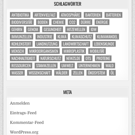
SCHLAGWÖRTER
ANTIBIOTIKA
ARTENVIELFALT
ATMOSPHÄRE
BAKTERIEN
BATTERIEN
BIODIVERSITÄT
BODEN
CHEMIE
CO2
DÜRRE
ENERGIE
GEHIRN
GENOM
GESUNDHEIT
HITZEWELLEN
IDW
IMMUNZELLEN
INDUSTRIE
KLIMA
KLIMASCHUTZ
KLIMAWANDEL
KOHLENSTOFF
LANDNUTZUNG
LANDWIRTSCHAFT
LEBENSKUNDE
MENSCH
MIKROORGANISMEN
MIKROPLASTIK
MOBILITÄT
NACHHALTIGKEIT
NATURSCHUTZ
NEWZS.DE
OTS
PROTEINE
RESSOURCEN
STAMMZELLEN
UMWELT
UNTERNEHMEN
WALD
WASSER
WISSENSCHAFT
WÄLDER
ZELLEN
ÖKOSYSTEM
ÖL
META
Anmelden
Eintrags-Feed
Kommentar-Feed
WordPress.org