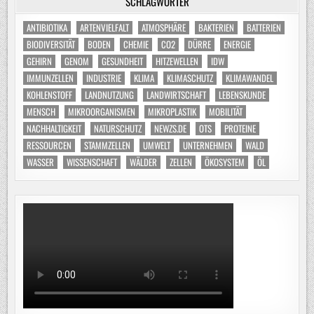
SCHLAGWÖRTER
ANTIBIOTIKA
ARTENVIELFALT
ATMOSPHÄRE
BAKTERIEN
BATTERIEN
BIODIVERSITÄT
BODEN
CHEMIE
CO2
DÜRRE
ENERGIE
GEHIRN
GENOM
GESUNDHEIT
HITZEWELLEN
IDW
IMMUNZELLEN
INDUSTRIE
KLIMA
KLIMASCHUTZ
KLIMAWANDEL
KOHLENSTOFF
LANDNUTZUNG
LANDWIRTSCHAFT
LEBENSKUNDE
MENSCH
MIKROORGANISMEN
MIKROPLASTIK
MOBILITÄT
NACHHALTIGKEIT
NATURSCHUTZ
NEWZS.DE
OTS
PROTEINE
RESSOURCEN
STAMMZELLEN
UMWELT
UNTERNEHMEN
WALD
WASSER
WISSENSCHAFT
WÄLDER
ZELLEN
ÖKOSYSTEM
ÖL