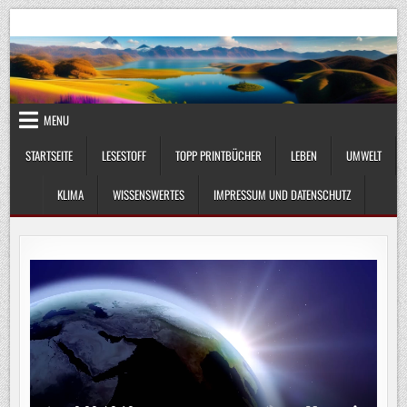
Skip
UmweltKlima.com
Umwelt, Klima und Lebenswissenschaft
to
content
MENU
STARTSEITE
LESESTOFF
TOPP PRINTBÜCHER
LEBEN
UMWELT
KLIMA
WISSENSWERTES
IMPRESSUM UND DATENSCHUTZ