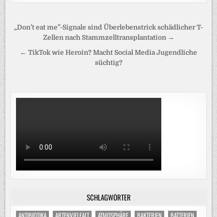
Beitragsnavigation
„Don’t eat me”-Signale sind Überlebenstrick schädlicher T-
Zellen nach Stammzelltransplantation →
← TikTok wie Heroin? Macht Social Media Jugendliche
süchtig?
SCHLAGWÖRTER
ANTIBIOTIKA
ARTENVIELFALT
ATMOSPHÄRE
BAKTERIEN
BATTERIEN