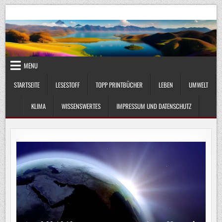
Skip
UmweltKlima.com
Umwelt, Klima und Lebenswissenschaft
to
content
MENU
STARTSEITE
LESESTOFF
TOPP PRINTBÜCHER
LEBEN
UMWELT
KLIMA
WISSENSWERTES
IMPRESSUM UND DATENSCHUTZ