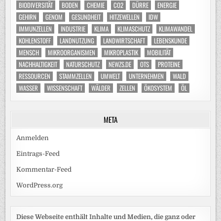
BIODIVERSITÄT
BODEN
CHEMIE
CO2
DÜRRE
ENERGIE
GEHIRN
GENOM
GESUNDHEIT
HITZEWELLEN
IDW
IMMUNZELLEN
INDUSTRIE
KLIMA
KLIMASCHUTZ
KLIMAWANDEL
KOHLENSTOFF
LANDNUTZUNG
LANDWIRTSCHAFT
LEBENSKUNDE
MENSCH
MIKROORGANISMEN
MIKROPLASTIK
MOBILITÄT
NACHHALTIGKEIT
NATURSCHUTZ
NEWZS.DE
OTS
PROTEINE
RESSOURCEN
STAMMZELLEN
UMWELT
UNTERNEHMEN
WALD
WASSER
WISSENSCHAFT
WÄLDER
ZELLEN
ÖKOSYSTEM
ÖL
META
Anmelden
Eintrags-Feed
Kommentar-Feed
WordPress.org
Diese Webseite enthält Inhalte und Medien, die ganz oder