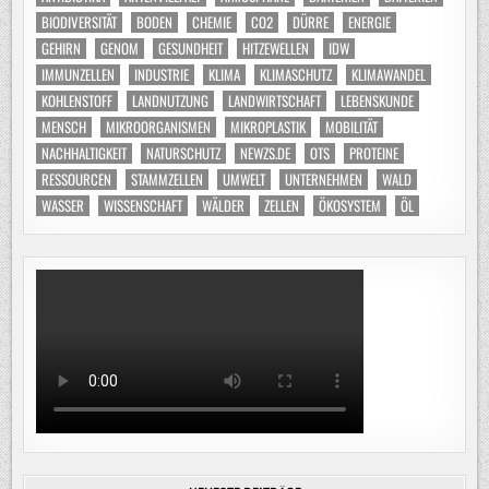
BIODIVERSITÄT
BODEN
CHEMIE
CO2
DÜRRE
ENERGIE
GEHIRN
GENOM
GESUNDHEIT
HITZEWELLEN
IDW
IMMUNZELLEN
INDUSTRIE
KLIMA
KLIMASCHUTZ
KLIMAWANDEL
KOHLENSTOFF
LANDNUTZUNG
LANDWIRTSCHAFT
LEBENSKUNDE
MENSCH
MIKROORGANISMEN
MIKROPLASTIK
MOBILITÄT
NACHHALTIGKEIT
NATURSCHUTZ
NEWZS.DE
OTS
PROTEINE
RESSOURCEN
STAMMZELLEN
UMWELT
UNTERNEHMEN
WALD
WASSER
WISSENSCHAFT
WÄLDER
ZELLEN
ÖKOSYSTEM
ÖL