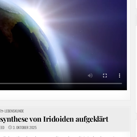
POSTED
LEBENSKUNDE
IN
iosynthese von Iridoiden aufgeklärt
EED
3. OKTOBER 2025