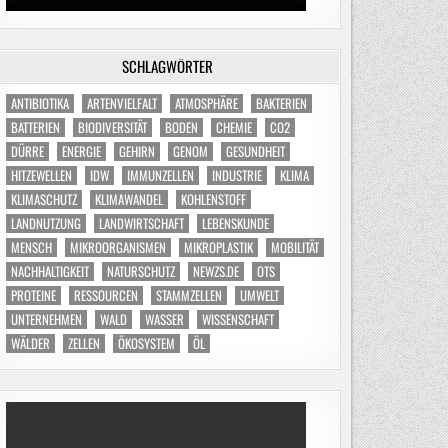
SCHLAGWÖRTER
ANTIBIOTIKA
ARTENVIELFALT
ATMOSPHÄRE
BAKTERIEN
BATTERIEN
BIODIVERSITÄT
BODEN
CHEMIE
CO2
DÜRRE
ENERGIE
GEHIRN
GENOM
GESUNDHEIT
HITZEWELLEN
IDW
IMMUNZELLEN
INDUSTRIE
KLIMA
KLIMASCHUTZ
KLIMAWANDEL
KOHLENSTOFF
LANDNUTZUNG
LANDWIRTSCHAFT
LEBENSKUNDE
MENSCH
MIKROORGANISMEN
MIKROPLASTIK
MOBILITÄT
NACHHALTIGKEIT
NATURSCHUTZ
NEWZS.DE
OTS
PROTEINE
RESSOURCEN
STAMMZELLEN
UMWELT
UNTERNEHMEN
WALD
WASSER
WISSENSCHAFT
WÄLDER
ZELLEN
ÖKOSYSTEM
ÖL