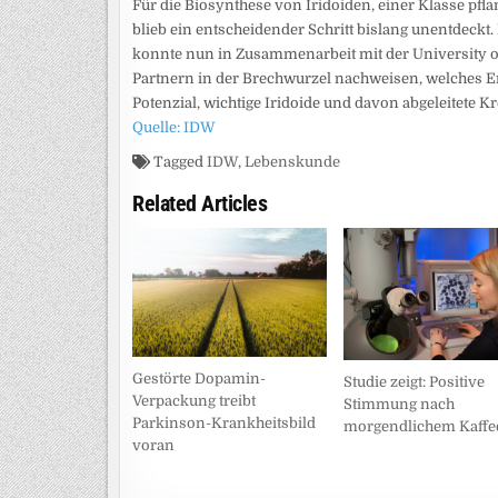
Für die Biosynthese von Iridoiden, einer Klasse pfl
blieb ein entscheidender Schritt bislang unentdeckt
konnte nun in Zusammenarbeit mit der University o
Partnern in der Brechwurzel nachweisen, welches En
Potenzial, wichtige Iridoide und davon abgeleitete K
Quelle: IDW
Tagged
IDW
,
Lebenskunde
Related Articles
Gestörte Dopamin-
Studie zeigt: Positive
Verpackung treibt
Stimmung nach
Parkinson-Krankheitsbild
morgendlichem Kaffe
voran