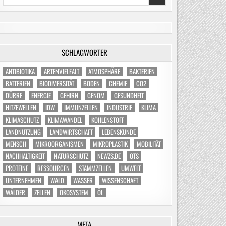
for:
SCHLAGWÖRTER
ANTIBIOTIKA
ARTENVIELFALT
ATMOSPHÄRE
BAKTERIEN
BATTERIEN
BIODIVERSITÄT
BODEN
CHEMIE
CO2
DÜRRE
ENERGIE
GEHIRN
GENOM
GESUNDHEIT
HITZEWELLEN
IDW
IMMUNZELLEN
INDUSTRIE
KLIMA
KLIMASCHUTZ
KLIMAWANDEL
KOHLENSTOFF
LANDNUTZUNG
LANDWIRTSCHAFT
LEBENSKUNDE
MENSCH
MIKROORGANISMEN
MIKROPLASTIK
MOBILITÄT
NACHHALTIGKEIT
NATURSCHUTZ
NEWZS.DE
OTS
PROTEINE
RESSOURCEN
STAMMZELLEN
UMWELT
UNTERNEHMEN
WALD
WASSER
WISSENSCHAFT
WÄLDER
ZELLEN
ÖKOSYSTEM
ÖL
META