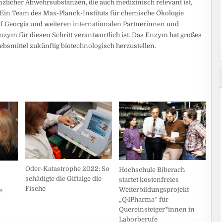
anzlicher Abwehrsubstanzen, die auch medizinisch relevant ist,
. Ein Team des Max-Planck-Instituts für chemische Ökologie
f Georgia und weiteren internationalen Partnerinnen und
zym für diesen Schritt verantwortlich ist. Das Enzym hat großes
rebsmittel zukünftig biotechnologisch herzustellen.
Oder-Katastrophe 2022: So
Hochschule Biberach
schädigte die Giftalge die
startet kostenfreies
Fische
Weiterbildungsprojekt
e
„Q4Pharma“ für
Quereinsteiger*innen in
Laborberufe