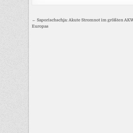
Beitragsnavigation
← Saporischschja: Akute Stromnot im größten AK
Europas