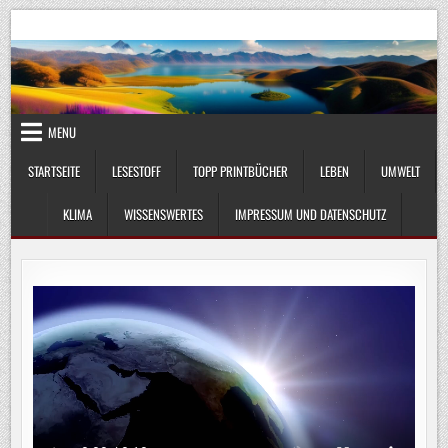
Skip
UmweltKlima.com
Umwelt, Klima und Lebenswissenschaft
to
content
MENU
STARTSEITE
LESESTOFF
TOPP PRINTBÜCHER
LEBEN
UMWELT
KLIMA
WISSENSWERTES
IMPRESSUM UND DATENSCHUTZ