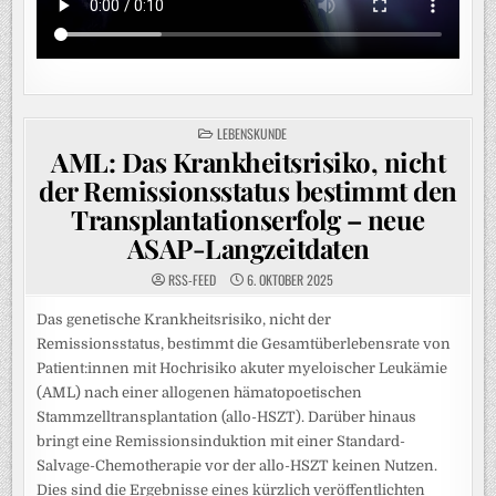
POSTED
LEBENSKUNDE
IN
AML: Das Krankheitsrisiko, nicht
der Remissionsstatus bestimmt den
Transplantationserfolg – neue
ASAP-Langzeitdaten
RSS-FEED
6. OKTOBER 2025
Das genetische Krankheitsrisiko, nicht der
Remissionsstatus, bestimmt die Gesamtüberlebensrate von
Patient:innen mit Hochrisiko akuter myeloischer Leukämie
(AML) nach einer allogenen hämatopoetischen
Stammzelltransplantation (allo-HSZT). Darüber hinaus
bringt eine Remissionsinduktion mit einer Standard-
Salvage-Chemotherapie vor der allo-HSZT keinen Nutzen.
Dies sind die Ergebnisse eines kürzlich veröffentlichten