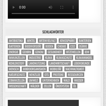
SCHLAGWÖRTER
ANTIBIOTIKA
ARKTIS
ARTENVIELFALT
ATMOSPHÄRE
BAKTERIEN
BATTERIEN
BIODIVERSITÄT
BODEN
CHEMIE
CO2
DÜRRE
ENERGIE
GEHIRN
GENOM
GESUNDHEIT
HITZEWELLEN
IDW
IMMUNZELLEN
INDUSTRIE
KLIMA
KLIMASCHUTZ
KLIMAWANDEL
KOHLENSTOFF
LANDNUTZUNG
LANDWIRTSCHAFT
LEBENSKUNDE
MENSCH
MIKROORGANISMEN
MOBILITÄT
NACHHALTIGKEIT
NATURSCHUTZ
NEWZS.DE
OTS
PROTEINE
RESSOURCEN
STAMMZELLEN
UMWELT
UNTERNEHMEN
WALD
WASSER
WISSENSCHAFT
WÄLDER
ZELLEN
ÖKOSYSTEM
ÖL