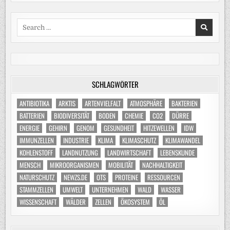
Search
for:
SCHLAGWÖRTER
ANTIBIOTIKA
ARKTIS
ARTENVIELFALT
ATMOSPHÄRE
BAKTERIEN
BATTERIEN
BIODIVERSITÄT
BODEN
CHEMIE
CO2
DÜRRE
ENERGIE
GEHIRN
GENOM
GESUNDHEIT
HITZEWELLEN
IDW
IMMUNZELLEN
INDUSTRIE
KLIMA
KLIMASCHUTZ
KLIMAWANDEL
KOHLENSTOFF
LANDNUTZUNG
LANDWIRTSCHAFT
LEBENSKUNDE
MENSCH
MIKROORGANISMEN
MOBILITÄT
NACHHALTIGKEIT
NATURSCHUTZ
NEWZS.DE
OTS
PROTEINE
RESSOURCEN
STAMMZELLEN
UMWELT
UNTERNEHMEN
WALD
WASSER
WISSENSCHAFT
WÄLDER
ZELLEN
ÖKOSYSTEM
ÖL